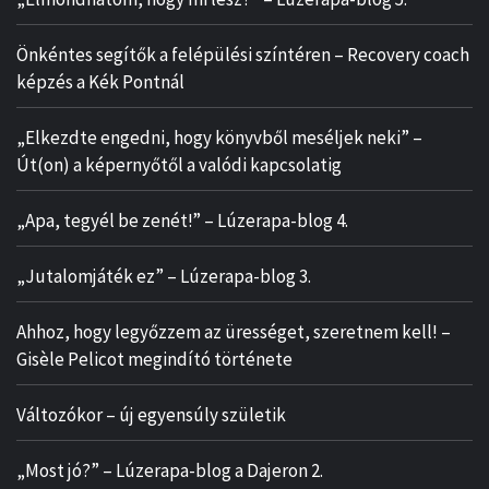
Önkéntes segítők a felépülési színtéren – Recovery coach
képzés a Kék Pontnál
„Elkezdte engedni, hogy könyvből meséljek neki” –
Út(on) a képernyőtől a valódi kapcsolatig
„Apa, tegyél be zenét!” – Lúzerapa-blog 4.
„Jutalomjáték ez” – Lúzerapa-blog 3.
Ahhoz, hogy legyőzzem az ürességet, szeretnem kell! –
Gisèle Pelicot megindító története
Változókor – új egyensúly születik
„Most jó?” – Lúzerapa-blog a Dajeron 2.