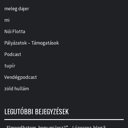
meleg dajer
mi
Női Flotta
Pályázatok – Támogatások
Podcast
tupír
Vendégpodcast
zöld hullám
LEGUTÓBBI BEJEGYZÉSEK
„Elmondhatom, hogy mi lesz?” – Lúzerapa-blog 5.