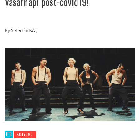
Vasárnapi post-covid19!
By
SelectorKA
/
KOTYOGÓ