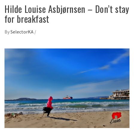
Hilde Louise Asbjørnsen – Don’t stay
for breakfast
By
SelectorKA
/