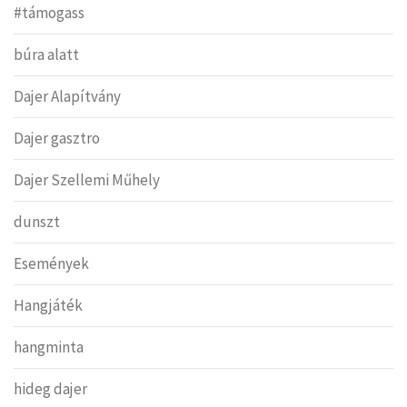
#támogass
búra alatt
Dajer Alapítvány
Dajer gasztro
Dajer Szellemi Műhely
dunszt
Események
Hangjáték
hangminta
hideg dajer