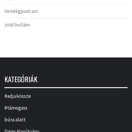
Vendégpodcast
zöld hullám
KATEGÓRIÁK
#adjukössze
#támogass
búra alatt
Dajer Alapítvány