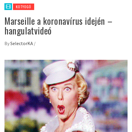
KOTYOGÓ
Marseille a koronavírus idején –
hangulatvideó
By
SelectorKA
/