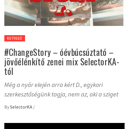
KOTYOGÓ
#ChangeStory – óévbúcsúztató –
jövőélénkítő zenei mix SelectorKA-
tól
Még a nyár elején arra kért D., egykori
szerkesztőségünk tagja, nem az, aki a sziget
By
SelectorKA
/