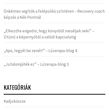
Önkéntes segítők a felépülési színtéren – Recovery coach
képzés a Kék Pontnál
„Elkezdte engedni, hogy könyvből meséljek neki” –
Út(on) a képernyőtől a valódi kapcsolatig
„Apa, tegyél be zenét!” – Lúzerapa-blog 4.
„Jutalomjáték ez” – Lúzerapa-blog 3.
KATEGÓRIÁK
#adjukössze