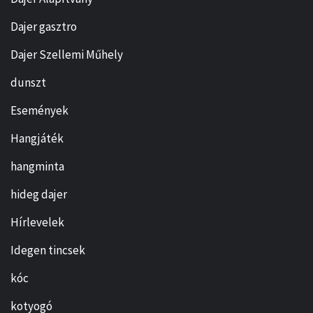
Dajer gasztro
Dajer Szellemi Műhely
dunszt
Események
Hangjáték
hangminta
hideg dajer
Hírlevelek
Idegen tincsek
kóc
kotyogó