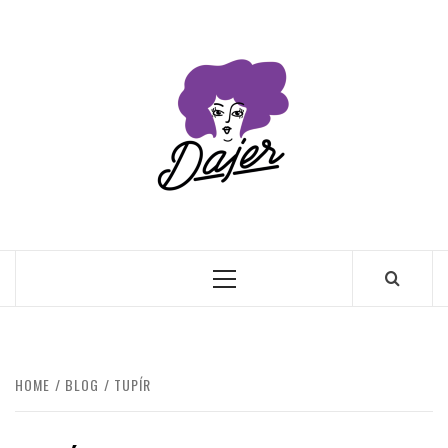
Skip
to
content
Primary
Menu
HOME
BLOG
TUPÍR