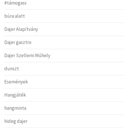
#támogass
búra alatt
Dajer Alapítvány
Dajer gasztro
Dajer Szellemi Műhely
dunszt
Események
Hangjáték
hangminta
hideg dajer