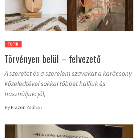
TUPÍR
Törvényen belül – felvezető
A szeretet és a szerelem szavakat a karácsony
közeledtével sokkal többet halljuk és
használjuk: jól,
By
Frazon Zsófia
/