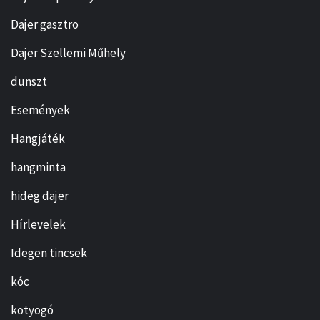
Dajer gasztro
Dajer Szellemi Műhely
dunszt
Események
Hangjáték
hangminta
hideg dajer
Hírlevelek
Idegen tincsek
kóc
kotyogó