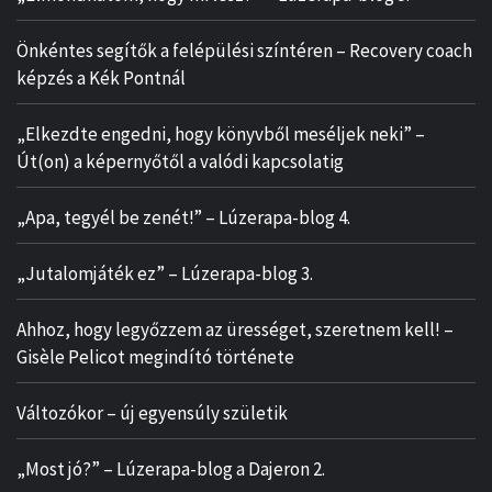
Önkéntes segítők a felépülési színtéren – Recovery coach
képzés a Kék Pontnál
„Elkezdte engedni, hogy könyvből meséljek neki” –
Út(on) a képernyőtől a valódi kapcsolatig
„Apa, tegyél be zenét!” – Lúzerapa-blog 4.
„Jutalomjáték ez” – Lúzerapa-blog 3.
Ahhoz, hogy legyőzzem az ürességet, szeretnem kell! –
Gisèle Pelicot megindító története
Változókor – új egyensúly születik
„Most jó?” – Lúzerapa-blog a Dajeron 2.