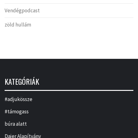
Vendégpodcast
zöld hullám
KATEGÓRIÁK
#adjukössze
#támogass
búra alatt
Dajer Alapítvány