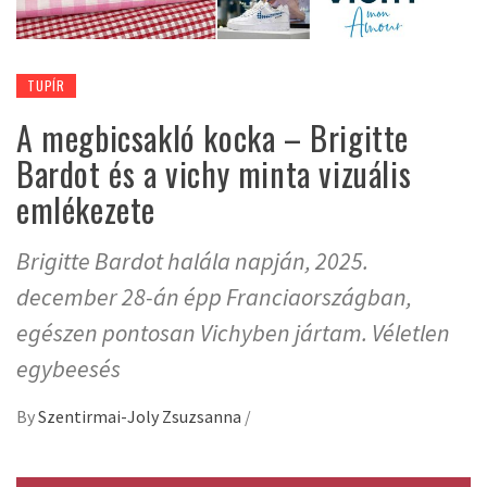
TUPÍR
A megbicsakló kocka – Brigitte
Bardot és a vichy minta vizuális
emlékezete
Brigitte Bardot halála napján, 2025.
december 28-án épp Franciaországban,
egészen pontosan Vichyben jártam. Véletlen
egybeesés
By
Szentirmai-Joly Zsuzsanna
/