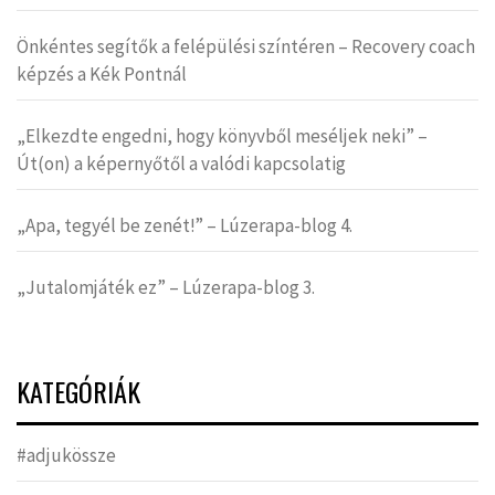
Önkéntes segítők a felépülési színtéren – Recovery coach
képzés a Kék Pontnál
„Elkezdte engedni, hogy könyvből meséljek neki” –
Út(on) a képernyőtől a valódi kapcsolatig
„Apa, tegyél be zenét!” – Lúzerapa-blog 4.
„Jutalomjáték ez” – Lúzerapa-blog 3.
KATEGÓRIÁK
#adjukössze