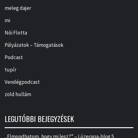
meleg dajer
mi
Női Flotta
Pályázatok – Támogatások
Podcast
tupír
Vendégpodcast
zöld hullám
LEGUTÓBBI BEJEGYZÉSEK
„Elmondhatom, hogy mi lesz?” – Lúzerapa-blog 5.