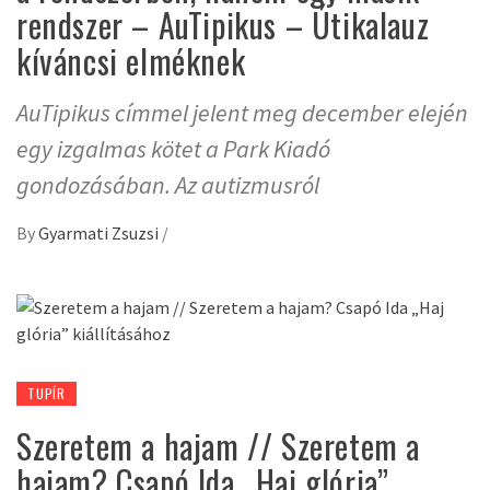
rendszer – AuTipikus – Útikalauz
kíváncsi elméknek
AuTipikus címmel jelent meg december elején
egy izgalmas kötet a Park Kiadó
gondozásában. Az autizmusról
By
Gyarmati Zsuzsi
/
TUPÍR
Szeretem a hajam // Szeretem a
hajam? Csapó Ida „Haj glória”