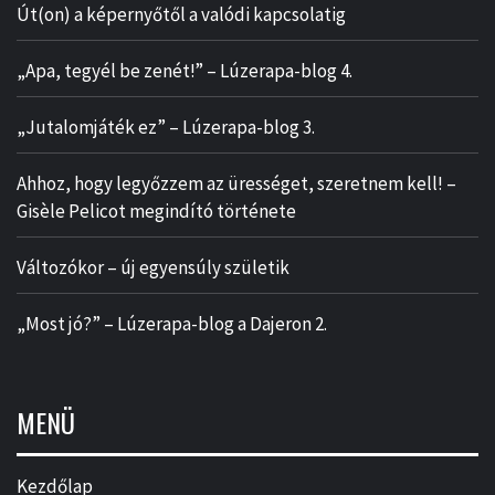
Út(on) a képernyőtől a valódi kapcsolatig
„Apa, tegyél be zenét!” – Lúzerapa-blog 4.
„Jutalomjáték ez” – Lúzerapa-blog 3.
Ahhoz, hogy legyőzzem az ürességet, szeretnem kell! –
Gisèle Pelicot megindító története
Változókor – új egyensúly születik
„Most jó?” – Lúzerapa-blog a Dajeron 2.
MENÜ
Kezdőlap