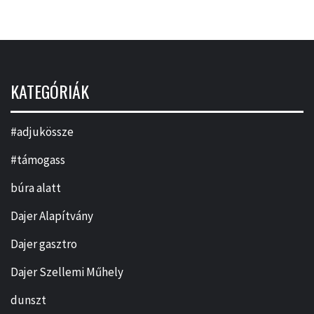
KATEGÓRIÁK
#adjukössze
#támogass
búra alatt
Dajer Alapítvány
Dajer gasztro
Dajer Szellemi Műhely
dunszt