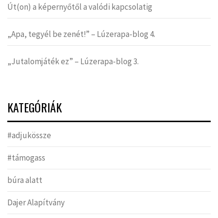
Út(on) a képernyőtől a valódi kapcsolatig
„Apa, tegyél be zenét!” – Lúzerapa-blog 4.
„Jutalomjáték ez” – Lúzerapa-blog 3.
KATEGÓRIÁK
#adjukössze
#támogass
búra alatt
Dajer Alapítvány