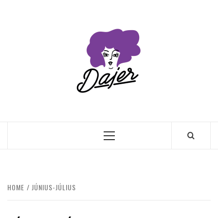
Skip
to
content
Primary
Menu
HOME
JÚNIUS-JÚLIUS