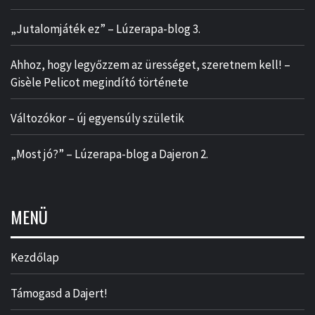
„Jutalomjáték ez” – Lúzerapa-blog 3.
Ahhoz, hogy legyőzzem az ürességet, szeretnem kell! –
Gisèle Pelicot megindító története
Változókor – új egyensúly születik
„Most jó?” – Lúzerapa-blog a Dajeron 2.
MENÜ
Kezdőlap
Támogasd a Dajert!