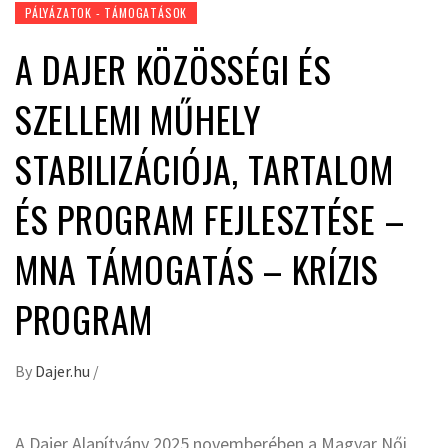
PÁLYÁZATOK - TÁMOGATÁSOK
A DAJER KÖZÖSSÉGI ÉS
SZELLEMI MŰHELY
STABILIZÁCIÓJA, TARTALOM
ÉS PROGRAM FEJLESZTÉSE –
MNA TÁMOGATÁS – KRÍZIS
PROGRAM
By
Dajer.hu
/
A Dajer Alapítvány 2025 novemberében a Magyar Női