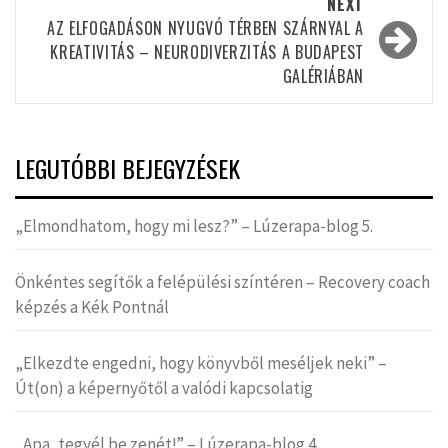
NEXT
AZ ELFOGADÁSON NYUGVÓ TÉRBEN SZÁRNYAL A
KREATIVITÁS – NEURODIVERZITÁS A BUDAPEST
GALÉRIÁBAN
LEGUTÓBBI BEJEGYZÉSEK
„Elmondhatom, hogy mi lesz?” – Lúzerapa-blog 5.
Önkéntes segítők a felépülési színtéren – Recovery coach
képzés a Kék Pontnál
„Elkezdte engedni, hogy könyvből meséljek neki” –
Út(on) a képernyőtől a valódi kapcsolatig
„Apa, tegyél be zenét!” – Lúzerapa-blog 4.