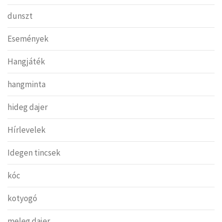
dunszt
Események
Hangjáték
hangminta
hideg dajer
Hírlevelek
Idegen tincsek
kóc
kotyogó
meleg dajer