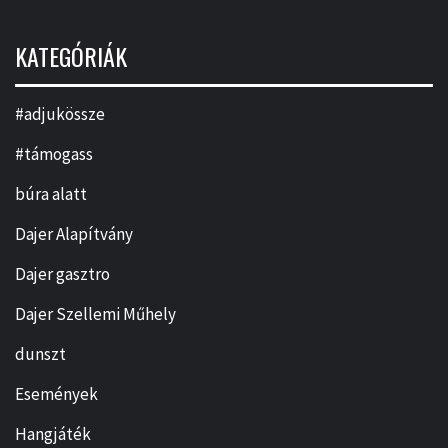
KATEGÓRIÁK
#adjukössze
#támogass
búra alatt
Dajer Alapítvány
Dajer gasztro
Dajer Szellemi Műhely
dunszt
Események
Hangjáték