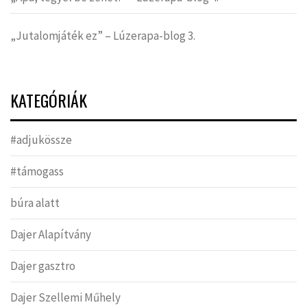
„Jutalomjáték ez” – Lúzerapa-blog 3.
KATEGÓRIÁK
#adjukössze
#támogass
búra alatt
Dajer Alapítvány
Dajer gasztro
Dajer Szellemi Műhely