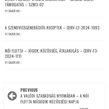
TÁMOGATÁS – SZM3-02
BY
DAJER.HU
/
A SZENDVICSGENERÁCIÓS RECEPTEK – CERV-I2-2024-1093
BY
DAJER.HU
/
NŐI FLOTTA – JOGOK, KÖZÖSSÉG, ÁTALAKULÁS – CERV-F3-
2024-1111
BY
DAJER.HU
/
Post
PREVIOUS
navigation
A VALÓDI SZABADSÁG NYOMÁBAN – A NŐI
FLOTTA MÁSODIK KÖZÖSSÉGI NAPJA