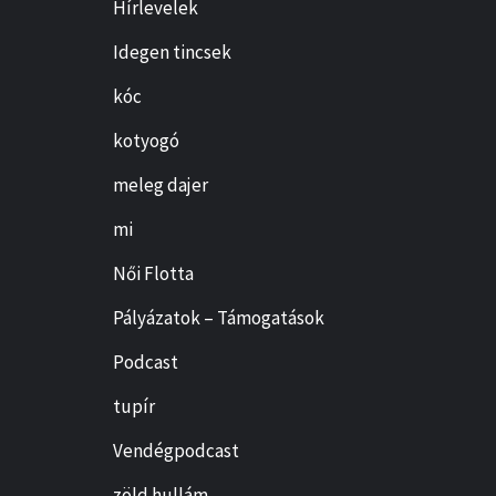
Hírlevelek
Idegen tincsek
kóc
kotyogó
meleg dajer
mi
Női Flotta
Pályázatok – Támogatások
Podcast
tupír
Vendégpodcast
zöld hullám