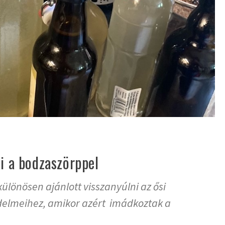
ai a bodzaszörppel
ülönösen ajánlott visszanyúlni az ősi
edelmeihez, amikor azért imádkoztak a