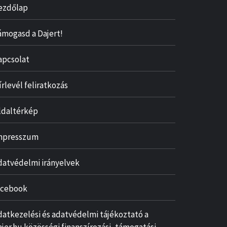
ezdőlap
ámogasd a Dajert!
apcsolat
írlevél feliratkozás
ldaltérkép
mpresszum
datvédelmi irányelvek
acebook
datkezelési és adatvédelmi tájékoztató a