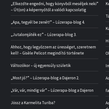
„Elkezdte engedni, hogy könyvből meséljek neki”
K
– Út(on) a képernyőtől a valódi kapcsolatig
T
„Apa, tegyél be zenét!” – Lúzerapa-blog 4.
K
„Jutalomjáték ez” – Lúzerapa-blog 3.
H
Ahhoz, hogy legyőzzem az ürességet, szeretnem
kell! – Gisèle Pelicot megindító története
O
Változókor – új egyensúly születik
I
„Most jó?” – Lúzerapa-blog a Dajeron 2.
A
„Vár, vár, mindig vár” – Lúzerapa-blog a Dajeron
f
Jössz a Karmelita Turiba?
A