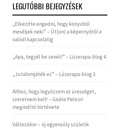
LEGUTÓBBI BEJEGYZÉSEK
„Elkezdte engedni, hogy könyvből
meséljek neki” – Út(on) a képernyőtől a
valódi kapcsolatig
„Apa, tegyél be zenét!” – Lúzerapa-blog 4.
„Jutalomjáték ez” – Lúzerapa-blog 3.
Ahhoz, hogy legyőzzem az ürességet,
szeretnem kell! – Gisèle Pelicot
megindító története
Változókor – új egyensúly születik