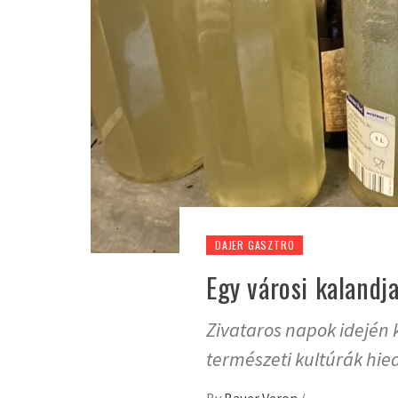
DAJER GASZTRO
Egy városi kalandj
Zivataros napok idején k
természeti kultúrák hi
By
Bauer Veron
/