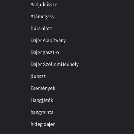
#adjukössze
#támogass
búra alatt
Dajer Alapítvány
Dajer gasztro
Dajer Szellemi Műhely
dunszt
Események
Hangjáték
hangminta
hideg dajer