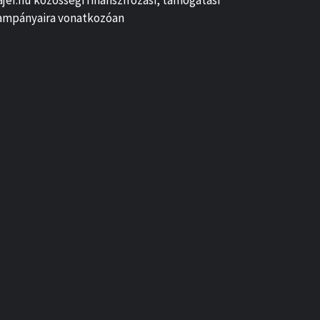
ajer.hu közösségi finanszírozási, támogatási
ampányaira vonatkozóan