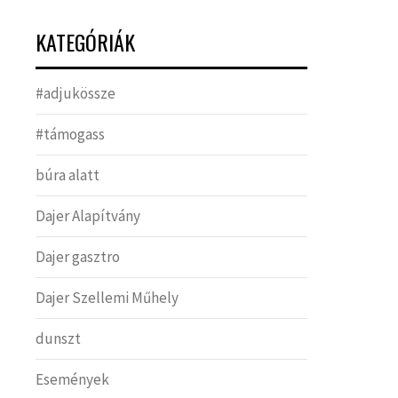
KATEGÓRIÁK
#adjukössze
#támogass
búra alatt
Dajer Alapítvány
Dajer gasztro
Dajer Szellemi Műhely
dunszt
Események