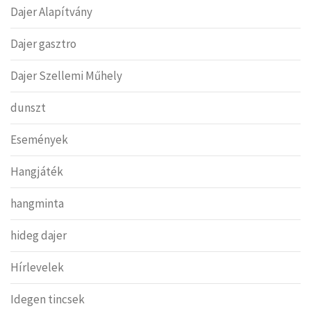
Dajer Alapítvány
Dajer gasztro
Dajer Szellemi Műhely
dunszt
Események
Hangjáték
hangminta
hideg dajer
Hírlevelek
Idegen tincsek