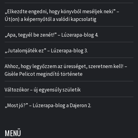
„Elkezdte engedni, hogy könyvből meséljek neki” –
Út(on) a képernyőtől a valódi kapcsolatig
„Apa, tegyél be zenét!” – Lúzerapa-blog 4.
„Jutalomjáték ez” – Lúzerapa-blog 3.
Ahhoz, hogy legyőzzem az ürességet, szeretnem kell! –
Gisèle Pelicot megindító története
Változókor – új egyensúly születik
„Most jó?” – Lúzerapa-blog a Dajeron 2.
MENÜ