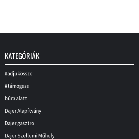
KATEGÓRIÁK
#adjukössze
#támogass
búra alatt
Dajer Alapítvány
Dajer gasztro
Dajer Szellemi Műhely