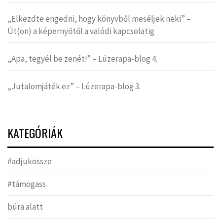
„Elkezdte engedni, hogy könyvből meséljek neki” –
Út(on) a képernyőtől a valódi kapcsolatig
„Apa, tegyél be zenét!” – Lúzerapa-blog 4.
„Jutalomjáték ez” – Lúzerapa-blog 3.
KATEGÓRIÁK
#adjukössze
#támogass
búra alatt