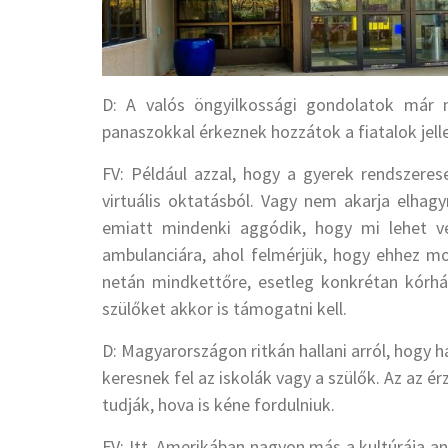
D: A valós öngyilkossági gondolatok már 
panaszokkal érkeznek hozzátok a fiatalok jel
FV: Például azzal, hogy a gyerek rendszerese
virtuális oktatásból. Vagy nem akarja elhag
emiatt mindenki aggódik, hogy mi lehet vel
ambulanciára, ahol felmérjük, hogy ehhez mo
netán mindkettőre, esetleg konkrétan kórhá
szülőket akkor is támogatni kell.
D: Magyarországon ritkán hallani arról, hogy
keresnek fel az iskolák vagy a szülők. Az az 
tudják, hova is kéne fordulniuk.
FV: Itt, Amerikában nagyon más a kultúrája a