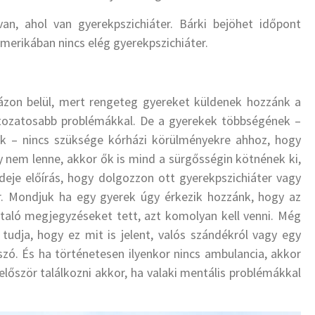
van, ahol van gyerekpszichiáter. Bárki bejöhet időpont
, Amerikában nincs elég gyerekpszichiáter.
rházon belül, mert rengeteg gyereket küldenek hozzánk a
áltozatosabb problémákkal. De a gyerekek többségének –
nk – nincs szüksége kórházi körülményekre ahhoz, hogy
y nem lenne, akkor ők is mind a sürgősségin kötnének ki,
deje előírás, hogy dolgozzon ott gyerekpszichiáter vagy
. Mondjuk ha egy gyerek úgy érkezik hozzánk, hogy az
utaló megjegyzéseket tett, azt komolyan kell venni. Még
tudja, hogy ez mit is jelent, valós szándékról vagy egy
 szó. És ha történetesen ilyenkor nincs ambulancia, akkor
először találkozni akkor, ha valaki mentális problémákkal