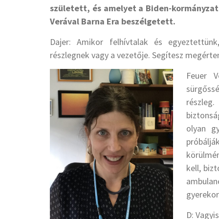
született, és amelyet a Biden-kormányzat
Verával Barna Era beszélgetett.
Dajer: Amikor felhívtalak és egyeztettün
részlegnek vagy a vezetője. Segítesz megérte
Feuer V
sürgőssé
részleg
biztonsá
olyan g
próbálj
körülmén
kell, bi
ambulanc
gyerekor
D: Vagyis