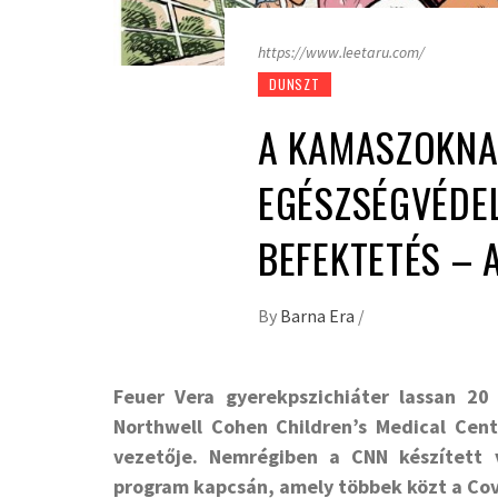
https://www.leetaru.com/
DUNSZT
A KAMASZOKNA
EGÉSZSÉGVÉDE
BEFEKTETÉS – 
By
Barna Era
/
Feuer Vera gyerekpszichiáter lassan 2
Northwell Cohen Children’s Medical Cente
vezetője. Nemrégiben a CNN készített 
program kapcsán, amely többek közt a Cov