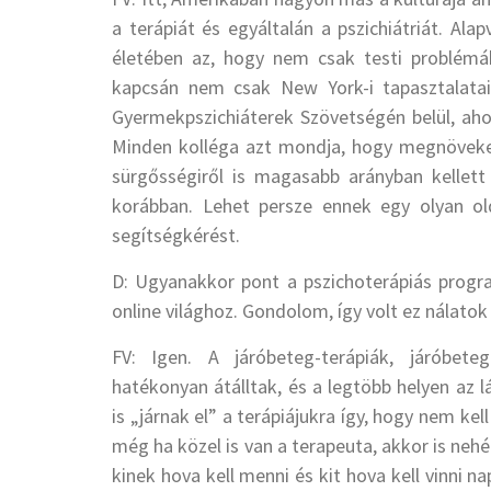
a terápiát és egyáltalán a pszichiátriát. Al
életében az, hogy nem csak testi problémák
kapcsán nem csak New York-i tapasztalata
Gyermekpszichiáterek Szövetségén belül, ah
Minden kolléga azt mondja, hogy megnöveked
sürgősségiről is magasabb arányban kellett
korábban. Lehet persze ennek egy olyan old
segítségkérést.
D: Ugyanakkor pont a pszichoterápiás progr
online világhoz. Gondolom, így volt ez nálato
FV: Igen. A járóbeteg-terápiák, járóbeteg-
hatékonyan átálltak, és a legtöbb helyen az 
is „járnak el” a terápiájukra így, hogy nem ke
még ha közel is van a terapeuta, akkor is neh
kinek hova kell menni és kit hova kell vinni n