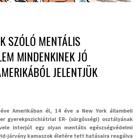
K SZÓLÓ MENTÁLIS
LEM MINDENKINEK JÓ
AMERIKÁBÓL JELENTJÜK
0 éve Amerikában él, 14 éve a New York állambeli
r gyerekpszichiátriai ER- (sürgősségi) osztályának
vele interjút egy olyan mentális egészségvédelmi
id-járvány kamaszok életére tett hatásaira reagálva