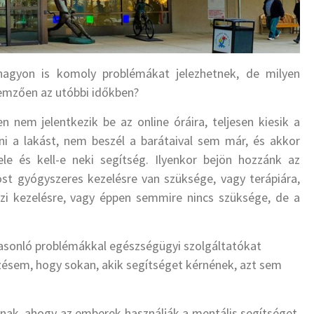
nagyon is komoly problémákat jelezhetnek, de milyen
lemzően az utóbbi időkben?
n nem jelentkezik be az online óráira, teljesen kiesik a
yni a lakást, nem beszél a barátaival sem már, és akkor
e és kell-e neki segítség. Ilyenkor bejön hozzánk az
st gyógyszeres kezelésre van szüksége, vagy terápiára,
zi kezelésre, vagy éppen semmire nincs szüksége, de a
 hasonló problémákkal egészségügyi szolgáltatókat
érzésem, hogy sokan, akik segítséget kérnének, azt sem
nnak, ahogy az emberek használják a mentális segítséget,