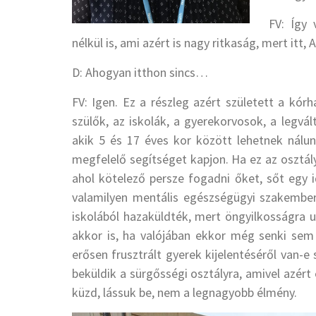
FV: Így 
nélkül is, ami azért is nagy ritkaság, mert itt
D: Ahogyan itthon sincs…
FV: Igen. Ez a részleg azért született a kó
szülők, az iskolák, a gyerekorvosok, a legv
akik 5 és 17 éves kor között lehetnek nálu
megfelelő segítséget kapjon. Ha ez az osztál
ahol kötelező persze fogadni őket, sőt egy i
valamilyen mentális egészségügyi szakember
iskolából hazaküldték, mert öngyilkosságra 
akkor is, ha valójában ekkor még senki sem 
erősen frusztrált gyerek kijelentéséről van-e
beküldik a sürgősségi osztályra, amivel azért 
küzd, lássuk be, nem a legnagyobb élmény.