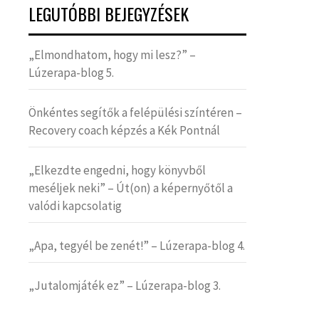
LEGUTÓBBI BEJEGYZÉSEK
„Elmondhatom, hogy mi lesz?” –
Lúzerapa-blog 5.
Önkéntes segítők a felépülési színtéren –
Recovery coach képzés a Kék Pontnál
„Elkezdte engedni, hogy könyvből
meséljek neki” – Út(on) a képernyőtől a
valódi kapcsolatig
„Apa, tegyél be zenét!” – Lúzerapa-blog 4.
„Jutalomjáték ez” – Lúzerapa-blog 3.