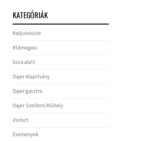
KATEGÓRIÁK
#adjukössze
#támogass
búra alatt
Dajer Alapítvány
Dajer gasztro
Dajer Szellemi Műhely
dunszt
Események