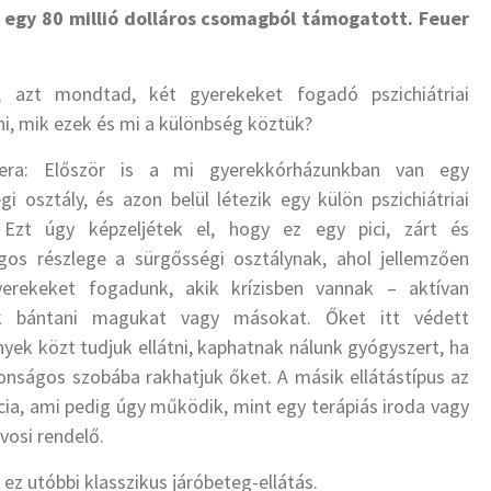
 egy 80 millió dolláros csomagból támogatott. Feuer
k, azt mondtad, két gyerekeket fogadó pszichiátriai
ni, mik ezek és mi a különbség köztük?
era: Először is a mi gyerekkórházunkban van egy
gi osztály, és azon belül létezik egy külön pszichiátriai
. Ezt úgy képzeljétek el, hogy ez egy pici, zárt és
gos részlege a sürgősségi osztálynak, ahol jellemzően
yerekeket fogadunk, akik krízisben vannak – aktívan
ák bántani magukat vagy másokat. Őket itt védett
yek közt tudjuk ellátni, kaphatnak nálunk gyógyszert, ha
ztonságos szobába rakhatjuk őket. A másik ellátástípus az
ia, ami pedig úgy működik, mint egy terápiás iroda vagy
vosi rendelő.
 ez utóbbi klasszikus járóbeteg-ellátás.