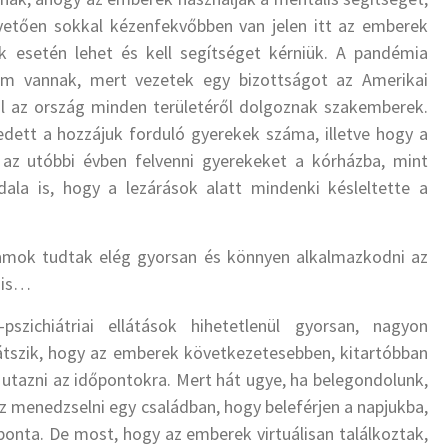
apvetően sokkal kézenfekvőbben van jelen itt az emberek
 esetén lehet és kell segítséget kérniük. A pandémia
im vannak, mert vezetek egy bizottságot az Amerikai
ol az ország minden területéről dolgoznak szakemberek.
ett a hozzájuk forduló gyerekek száma, illetve hogy a
 az utóbbi évben felvenni gyerekeket a kórházba, mint
ala is, hogy a lezárások alatt mindenki késleltette a
amok tudtak elég gyorsan és könnyen alkalmazkodni az
k is…
pszichiátriai ellátások hihetetlenül gyorsan, nagyon
látszik, hogy az emberek következetesebben, kitartóbban
ll utazni az időpontokra. Mert hát ugye, ha belegondolunk,
éz menedzselni egy családban, hogy beleférjen a napjukba,
aponta. De most, hogy az emberek virtuálisan találkoztak,