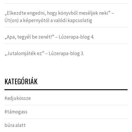
„Elkezdte engedni, hogy könyvből meséljek neki” –
Út(on) a képernyőtől a valódi kapcsolatig
„Apa, tegyél be zenét!” – Lúzerapa-blog 4.
„Jutalomjáték ez” – Lúzerapa-blog 3.
KATEGÓRIÁK
#adjukössze
#támogass
búra alatt