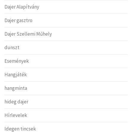
Dajer Alapítvány
Dajer gasztro
Dajer Szellemi Műhely
dunszt
Események
Hangjáték
hangminta
hideg dajer
Hírlevelek
Idegen tincsek