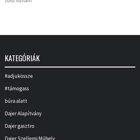
zöld hullám
KATEGÓRIÁK
#adjukössze
#támogass
búra alatt
Dajer Alapítvány
Dajer gasztro
Dajer Szellemi Műhely