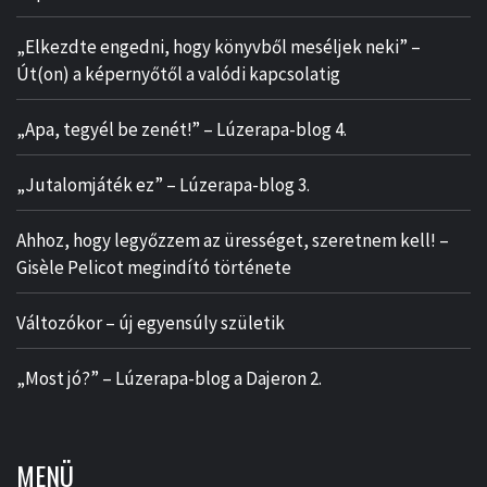
„Elkezdte engedni, hogy könyvből meséljek neki” –
Út(on) a képernyőtől a valódi kapcsolatig
„Apa, tegyél be zenét!” – Lúzerapa-blog 4.
„Jutalomjáték ez” – Lúzerapa-blog 3.
Ahhoz, hogy legyőzzem az ürességet, szeretnem kell! –
Gisèle Pelicot megindító története
Változókor – új egyensúly születik
„Most jó?” – Lúzerapa-blog a Dajeron 2.
MENÜ