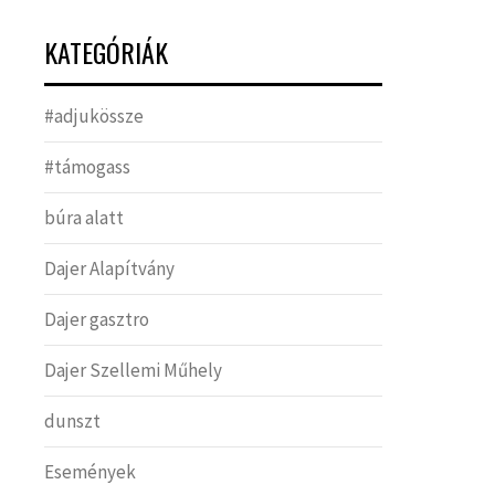
KATEGÓRIÁK
#adjukössze
#támogass
búra alatt
Dajer Alapítvány
Dajer gasztro
Dajer Szellemi Műhely
dunszt
Események