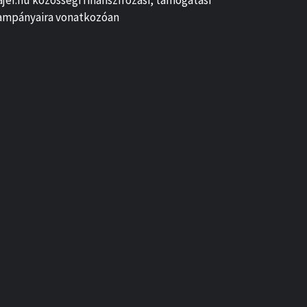
ajer.hu közösségi finanszírozási, támogatási
ampányaira vonatkozóan