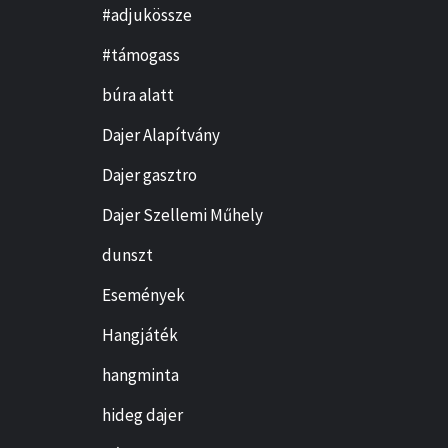
#adjukössze
#támogass
búra alatt
Dajer Alapítvány
Dajer gasztro
Dajer Szellemi Műhely
dunszt
Események
Hangjáték
hangminta
hideg dajer