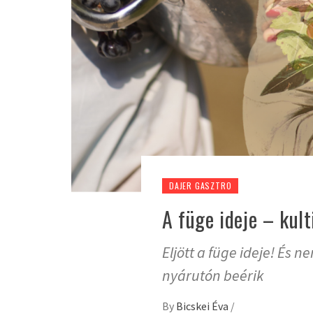
DAJER GASZTRO
A füge ideje – kult
Eljött a füge ideje! És 
nyárutón beérik
By
Bicskei Éva
/