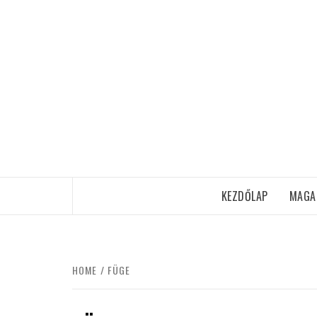
Skip
to
content
KEZDŐLAP
MAGA
HOME
FÜGE