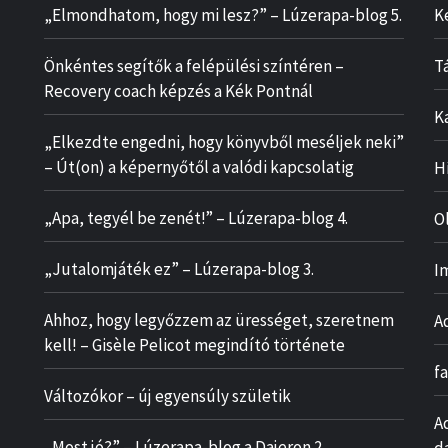
„Elmondhatom, hogy mi lesz?” – Lúzerapa-blog 5.
K
Önkéntes segítők a felépülési színtéren –
T
Recovery coach képzés a Kék Pontnál
K
„Elkezdte engedni, hogy könyvből meséljek neki”
– Út(on) a képernyőtől a valódi kapcsolatig
H
„Apa, tegyél be zenét!” – Lúzerapa-blog 4.
O
„Jutalomjáték ez” – Lúzerapa-blog 3.
I
Ahhoz, hogy legyőzzem az ürességet, szeretnem
A
kell! – Gisèle Pelicot megindító története
f
Változókor – új egyensúly születik
A
„Most jó?” – Lúzerapa-blog a Dajeron 2.