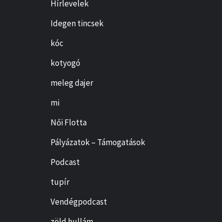
Hírlevelek
Idegen tincsek
kóc
kotyogó
meleg dajer
mi
Női Flotta
Pályázatok – Támogatások
Podcast
tupír
Vendégpodcast
zöld hullám