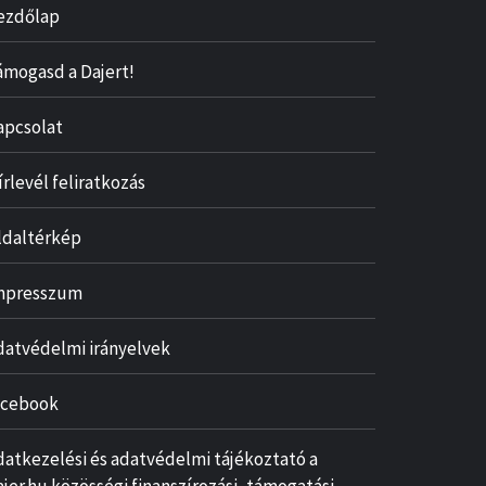
ezdőlap
ámogasd a Dajert!
apcsolat
írlevél feliratkozás
ldaltérkép
mpresszum
datvédelmi irányelvek
acebook
datkezelési és adatvédelmi tájékoztató a