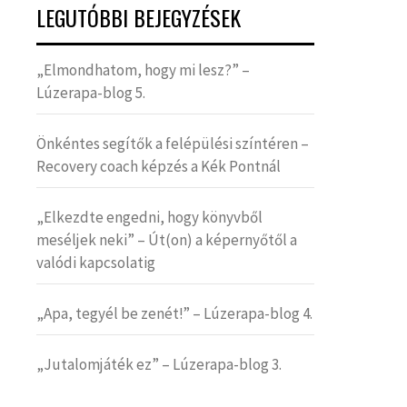
LEGUTÓBBI BEJEGYZÉSEK
„Elmondhatom, hogy mi lesz?” –
Lúzerapa-blog 5.
Önkéntes segítők a felépülési színtéren –
Recovery coach képzés a Kék Pontnál
„Elkezdte engedni, hogy könyvből
meséljek neki” – Út(on) a képernyőtől a
valódi kapcsolatig
„Apa, tegyél be zenét!” – Lúzerapa-blog 4.
„Jutalomjáték ez” – Lúzerapa-blog 3.