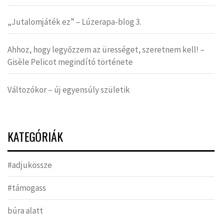
„Jutalomjáték ez” – Lúzerapa-blog 3.
Ahhoz, hogy legyőzzem az ürességet, szeretnem kell! –
Gisèle Pelicot megindító története
Változókor – új egyensúly születik
KATEGÓRIÁK
#adjukössze
#támogass
búra alatt