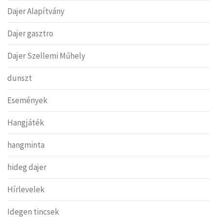
Dajer Alapítvány
Dajer gasztro
Dajer Szellemi Műhely
dunszt
Események
Hangjáték
hangminta
hideg dajer
Hírlevelek
Idegen tincsek