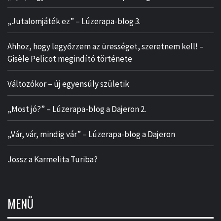
„Jutalomjáték ez” – Lúzerapa-blog 3.
Ahhoz, hogy legyőzzem az ürességet, szeretnem kell! –
Gisèle Pelicot megindító története
Változókor – új egyensúly születik
„Most jó?” – Lúzerapa-blog a Dajeron 2.
„Vár, vár, mindig vár” – Lúzerapa-blog a Dajeron
Jössz a Karmelita Turiba?
MENÜ