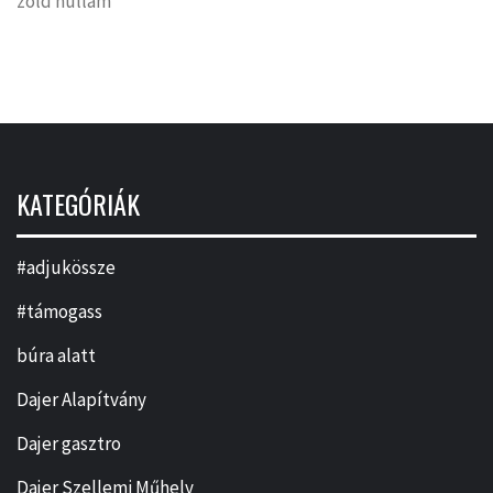
zöld hullám
KATEGÓRIÁK
#adjukössze
#támogass
búra alatt
Dajer Alapítvány
Dajer gasztro
Dajer Szellemi Műhely