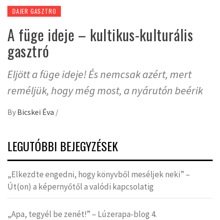
DAJER GASZTRO
A füge ideje – kultikus-kulturális
gasztró
Eljött a füge ideje! És nemcsak azért, mert
reméljük, hogy még most, a nyárutón beérik
By
Bicskei Éva
/
LEGUTÓBBI BEJEGYZÉSEK
„Elkezdte engedni, hogy könyvből meséljek neki” –
Út(on) a képernyőtől a valódi kapcsolatig
„Apa, tegyél be zenét!” – Lúzerapa-blog 4.