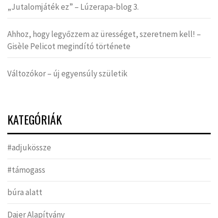
„Jutalomjáték ez” – Lúzerapa-blog 3.
Ahhoz, hogy legyőzzem az ürességet, szeretnem kell! –
Gisèle Pelicot megindító története
Változókor – új egyensúly születik
KATEGÓRIÁK
#adjukössze
#támogass
búra alatt
Dajer Alapítvány