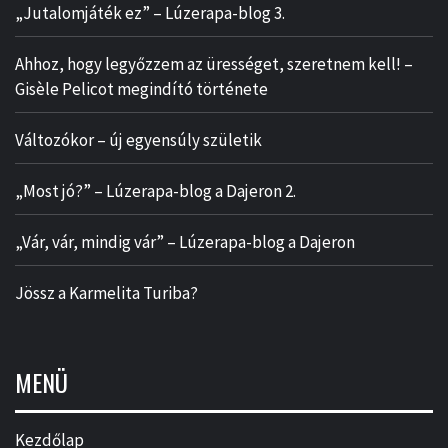
„Jutalomjáték ez” – Lúzerapa-blog 3.
Ahhoz, hogy legyőzzem az ürességet, szeretnem kell! –
Gisèle Pelicot megindító története
Változókor – új egyensúly születik
„Most jó?” – Lúzerapa-blog a Dajeron 2.
„Vár, vár, mindig vár” – Lúzerapa-blog a Dajeron
Jössz a Karmelita Turiba?
MENÜ
Kezdőlap