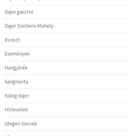
Dajer gasztro
Dajer Szellemi Műhely
dunszt
Események
Hangjáték
hangminta
hideg dajer
Hírlevelek
Idegen tincsek