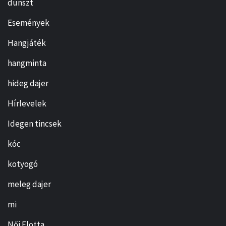
dunszt
Események
Hangjáték
hangminta
hideg dajer
Hírlevelek
Idegen tincsek
kóc
kotyogó
meleg dajer
mi
Női Flotta