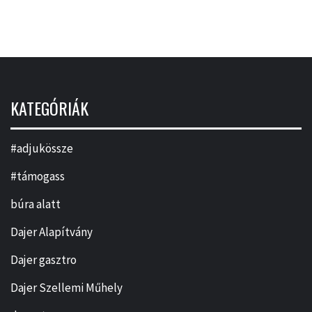
KATEGÓRIÁK
#adjukössze
#támogass
búra alatt
Dajer Alapítvány
Dajer gasztro
Dajer Szellemi Műhely