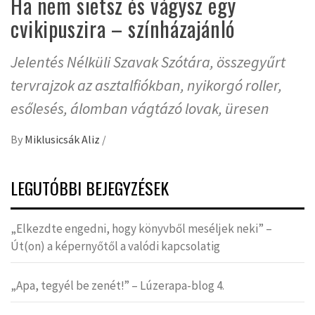
Ha nem sietsz és vágysz egy
cvikipuszira – színházajánló
Jelentés Nélküli Szavak Szótára, összegyűrt
tervrajzok az asztalfiókban, nyikorgó roller,
esőlesés, álomban vágtázó lovak, üresen
By
Miklusicsák Aliz
/
LEGUTÓBBI BEJEGYZÉSEK
„Elkezdte engedni, hogy könyvből meséljek neki” –
Út(on) a képernyőtől a valódi kapcsolatig
„Apa, tegyél be zenét!” – Lúzerapa-blog 4.