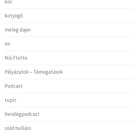
kóc
kotyogó
meleg dajer
mi
Női Flotta
Pályázatok – Támogatások
Podcast
tupír
Vendégpodcast
zöld hullám