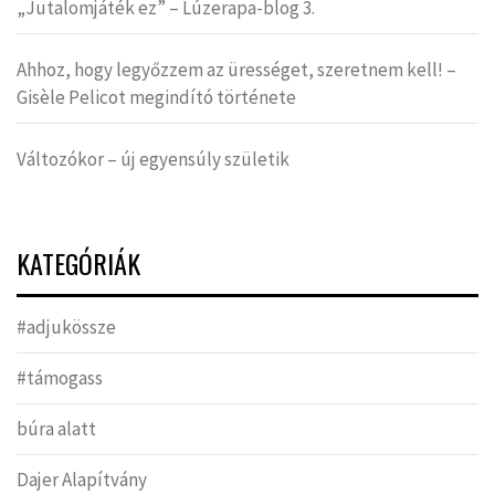
„Jutalomjáték ez” – Lúzerapa-blog 3.
Ahhoz, hogy legyőzzem az ürességet, szeretnem kell! –
Gisèle Pelicot megindító története
Változókor – új egyensúly születik
KATEGÓRIÁK
#adjukössze
#támogass
búra alatt
Dajer Alapítvány