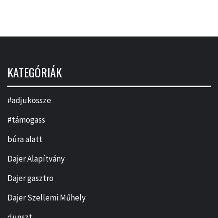
KATEGÓRIÁK
#adjukössze
#támogass
búra alatt
Dajer Alapítvány
Dajer gasztro
Dajer Szellemi Műhely
dunszt