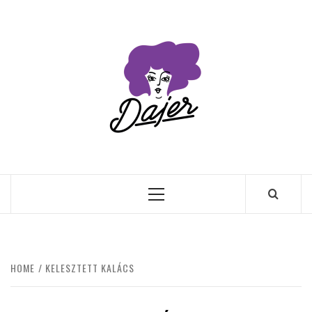
Skip
to
content
Primary
Menu
HOME
KELESZTETT KALÁCS