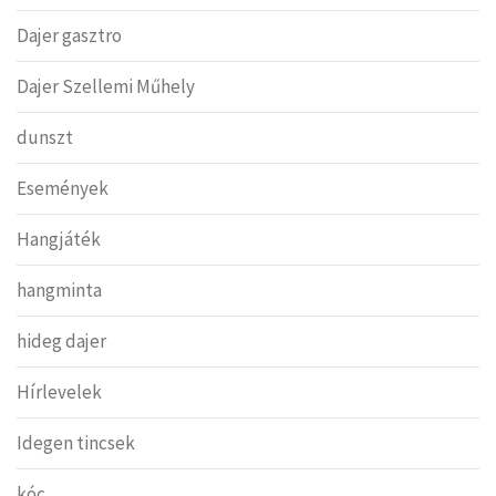
Dajer gasztro
Dajer Szellemi Műhely
dunszt
Események
Hangjáték
hangminta
hideg dajer
Hírlevelek
Idegen tincsek
kóc