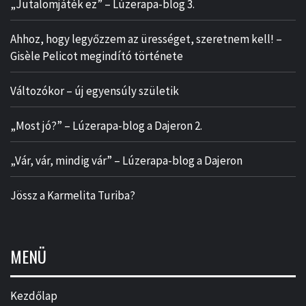
„Jutalomjáték ez” – Lúzerapa-blog 3.
Ahhoz, hogy legyőzzem az ürességet, szeretnem kell! –
Gisèle Pelicot megindító története
Változókor – új egyensúly születik
„Most jó?” – Lúzerapa-blog a Dajeron 2.
„Vár, vár, mindig vár” – Lúzerapa-blog a Dajeron
Jössz a Karmelita Turiba?
MENÜ
Kezdőlap