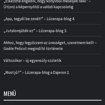
„Elkezdte engedni, hogy könyvből meséljek neki” –
Út(on) a képernyőtől a valódi kapcsolatig
„Apa, tegyél be zenét!” – Lúzerapa-blog 4.
„Jutalomjáték ez” – Lúzerapa-blog 3.
Ahhoz, hogy legyőzzem az ürességet, szeretnem kell! –
Gisèle Pelicot megindító története
Változókor – új egyensúly születik
„Most jó?” – Lúzerapa-blog a Dajeron 2.
MENÜ