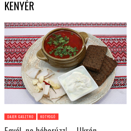
KENYÉR
DAJER GASZTRO
KOTYOGÓ
Egyél, ne háborúzz! – Ukrán