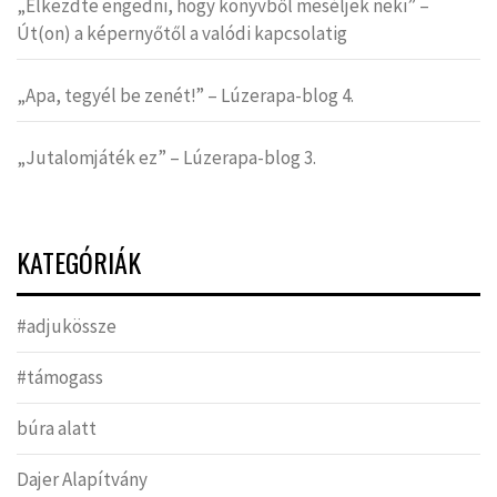
„Elkezdte engedni, hogy könyvből meséljek neki” –
Út(on) a képernyőtől a valódi kapcsolatig
„Apa, tegyél be zenét!” – Lúzerapa-blog 4.
„Jutalomjáték ez” – Lúzerapa-blog 3.
KATEGÓRIÁK
#adjukössze
#támogass
búra alatt
Dajer Alapítvány