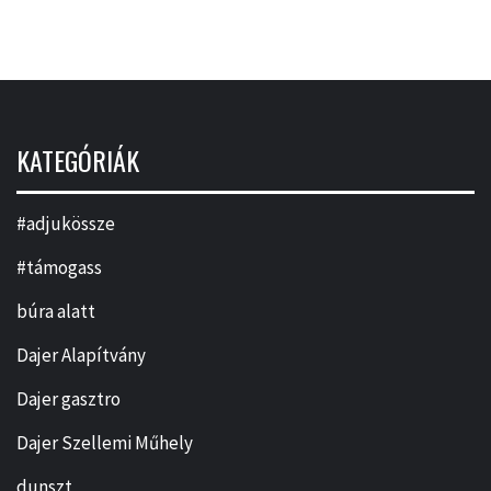
KATEGÓRIÁK
#adjukössze
#támogass
búra alatt
Dajer Alapítvány
Dajer gasztro
Dajer Szellemi Műhely
dunszt