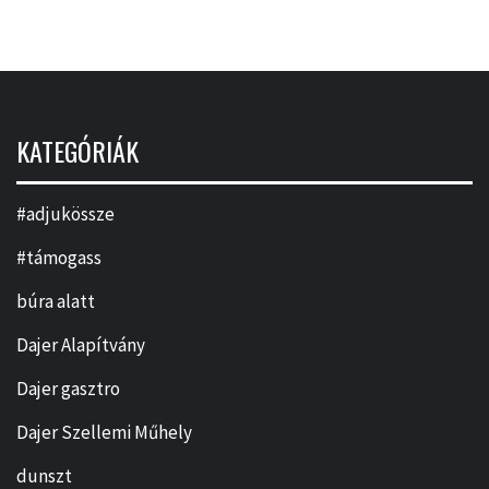
KATEGÓRIÁK
#adjukössze
#támogass
búra alatt
Dajer Alapítvány
Dajer gasztro
Dajer Szellemi Műhely
dunszt