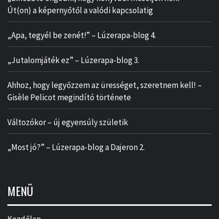
Út(on) a képernyőtől a valódi kapcsolatig
„Apa, tegyél be zenét!” – Lúzerapa-blog 4.
„Jutalomjáték ez” – Lúzerapa-blog 3.
Ahhoz, hogy legyőzzem az ürességet, szeretnem kell! –
Gisèle Pelicot megindító története
Változókor – új egyensúly születik
„Most jó?” – Lúzerapa-blog a Dajeron 2.
MENÜ