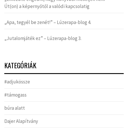
Út(on) a képernyőtől a valódi kapcsolatig
„Apa, tegyél be zenét!” – Lúzerapa-blog 4.
„Jutalomjáték ez” – Lúzerapa-blog 3.
KATEGÓRIÁK
#adjukössze
#támogass
búra alatt
Dajer Alapítvány