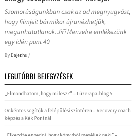
Szomorúságunkban csak az ad megnyugvást,
hogy filmjeit bármikor újranézhetjük,
megunhatatlanok. Jiří Menzelre emlékezünk
egy idén pont 40
By
Dajer.hu
/
LEGUTÓBBI BEJEGYZÉSEK
„Elmondhatom, hogy mi lesz?” – Lúzerapa-blog 5.
Önkéntes segítők a felépülési színtéren – Recovery coach
képzés a Kék Pontnál
„Elkezdte engedni, hogy könyvből meséljek neki” –