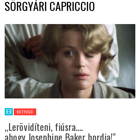
SÖRGYÁRI CAPRICCIO
KOTYOGÓ
„Lerövidíteni, fiúsra….
ahogy Josephine Baker hordja!”