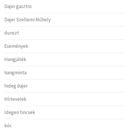
Dajer gasztro
Dajer Szellemi Műhely
dunszt
Események
Hangjáték
hangminta
hideg dajer
Hírlevelek
Idegen tincsek
kóc