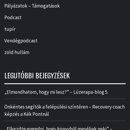
Pályázatok – Támogatások
Podcast
tupír
Vendégpodcast
zöld hullám
LEGUTÓBBI BEJEGYZÉSEK
„Elmondhatom, hogy mi lesz?” – Lúzerapa-blog 5.
Önkéntes segítők a felépülési színtéren – Recovery coach
képzés a Kék Pontnál
„Elkezdte engedni, hogy könyvből meséljek neki” –