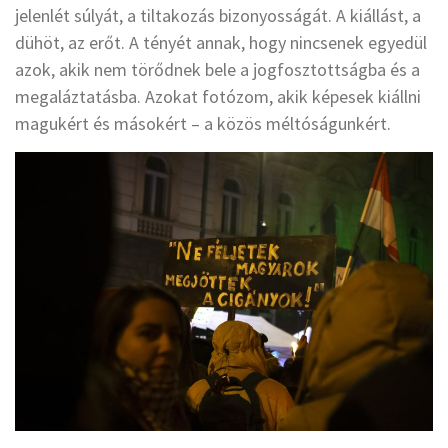
jelenlét súlyát, a tiltakozás bizonyosságát. A kiállást, a
dühöt, az erőt. A tényét annak, hogy nincsenek egyedül
azok, akik nem törődnek bele a jogfosztottságba és a
megaláztatásba. Azokat fotózom, akik képesek kiállni
magukért és másokért – a közös méltóságunkért.