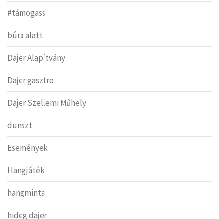
#támogass
búra alatt
Dajer Alapítvány
Dajer gasztro
Dajer Szellemi Műhely
dunszt
Események
Hangjáték
hangminta
hideg dajer