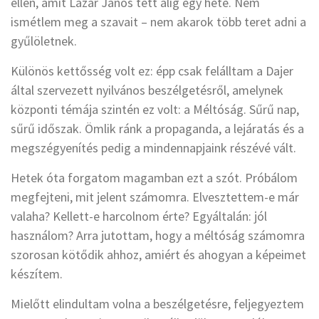
ellen, amit Lázár János tett alig egy hete. Nem
ismétlem meg a szavait – nem akarok több teret adni a
gyűlöletnek.
Különös kettősség volt ez: épp csak felálltam a Dajer
által szervezett nyilvános beszélgetésről, amelynek
központi témája szintén ez volt: a Méltóság. Sűrű nap,
sűrű időszak. Ömlik ránk a propaganda, a lejáratás és a
megszégyenítés pedig a mindennapjaink részévé vált.
Hetek óta forgatom magamban ezt a szót. Próbálom
megfejteni, mit jelent számomra. Elvesztettem-e már
valaha? Kellett-e harcolnom érte? Egyáltalán: jól
használom? Arra jutottam, hogy a méltóság számomra
szorosan kötődik ahhoz, amiért és ahogyan a képeimet
készítem.
Mielőtt elindultam volna a beszélgetésre, feljegyeztem