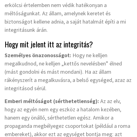
erkölcsi értelemben nem védik hatékonyan a
méltóságunkat. Az állam, amelynek keretet és
biztonságot kellene adnia, a saját hatalmát építi a mi
integritásunk árán.
Hogy mit jelent itt az integritás?
Személyes önazonosságot:
Hogy ne kelljen
megalkudnod, ne kelljen „kettős nevelésben” élned
(mást gondolni és mást mondani). Ha az állam
rákényszerít a megalkuvásra, a belső egységed, azaz az
integritásod sérül.
Emberi méltóságot (sérthetetlenség):
Az az elv,
hogy az egyén nem egy eszköz a hatalom kezében,
hanem egy önálló, sérthetetlen egész. Amikor a
propaganda megbélyegez csoportokat (például a roma
embereket), akkor ezt az egységet bontja meg: azt