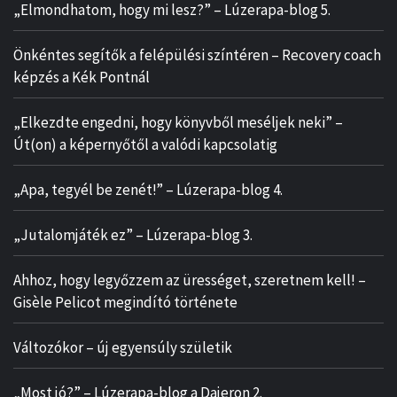
„Elmondhatom, hogy mi lesz?” – Lúzerapa-blog 5.
Önkéntes segítők a felépülési színtéren – Recovery coach
képzés a Kék Pontnál
„Elkezdte engedni, hogy könyvből meséljek neki” –
Út(on) a képernyőtől a valódi kapcsolatig
„Apa, tegyél be zenét!” – Lúzerapa-blog 4.
„Jutalomjáték ez” – Lúzerapa-blog 3.
Ahhoz, hogy legyőzzem az ürességet, szeretnem kell! –
Gisèle Pelicot megindító története
Változókor – új egyensúly születik
„Most jó?” – Lúzerapa-blog a Dajeron 2.