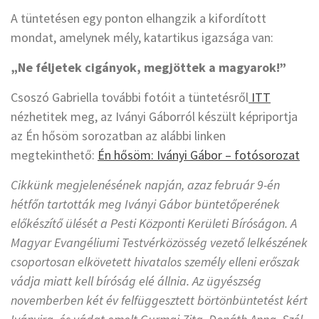
A tüntetésen egy ponton elhangzik a kifordított
mondat, amelynek mély, katartikus igazsága van:
„Ne féljetek cigányok, megjöttek a magyarok!”
Csoszó Gabriella további fotóit a tüntetésről
ITT
nézhetitek meg, az Iványi Gáborról készült képriportja
az Én hősöm sorozatban az alábbi linken
megtekinthető:
Én hősöm: Iványi Gábor – fotósorozat
Cikkünk megjelenésének napján, azaz február 9-én
hétfőn tartották meg Iványi Gábor büntetőperének
előkészítő ülését a Pesti Központi Kerületi Bíróságon. A
Magyar Evangéliumi Testvérközösség vezető lelkészének
csoportosan elkövetett hivatalos személy elleni erőszak
vádja miatt kell bíróság elé állnia. Az ügyészség
novemberben két év felfüggesztett börtönbüntetést kért