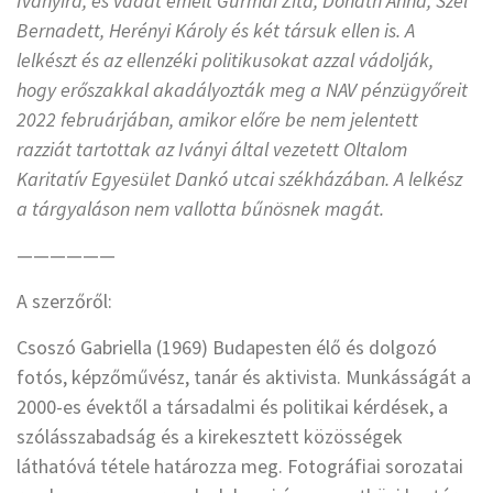
Iványira, és vádat emelt Gurmai Zita, Donáth Anna, Szél
Bernadett, Herényi Károly és két társuk ellen is. A
lelkészt és az ellenzéki politikusokat azzal vádolják,
hogy erőszakkal akadályozták meg a NAV pénzügyőreit
2022 februárjában, amikor előre be nem jelentett
razziát tartottak az Iványi által vezetett Oltalom
Karitatív Egyesület Dankó utcai székházában. A lelkész
a tárgyaláson nem vallotta bűnösnek magát.
——————
A szerzőről:
Csoszó Gabriella (1969) Budapesten élő és dolgozó
fotós, képzőművész, tanár és aktivista. Munkásságát a
2000-es évektől a társadalmi és politikai kérdések, a
szólásszabadság és a kirekesztett közösségek
láthatóvá tétele határozza meg. Fotográfiai sorozatai