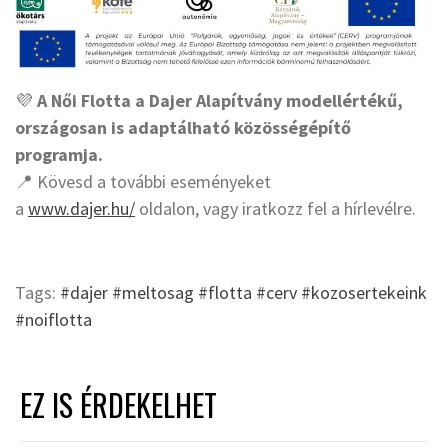
💜
A Női Flotta a Dajer Alapítvány modellértékű,
országosan is adaptálható közösségépítő
programja.
📍 Kövesd a további eseményeket
a
www.dajer.hu/
oldalon, vagy iratkozz fel a hírlevélre.
Tags:
#dajer #meltosag #flotta #cerv #kozosertekeink
#noiflotta
EZ IS ÉRDEKELHET