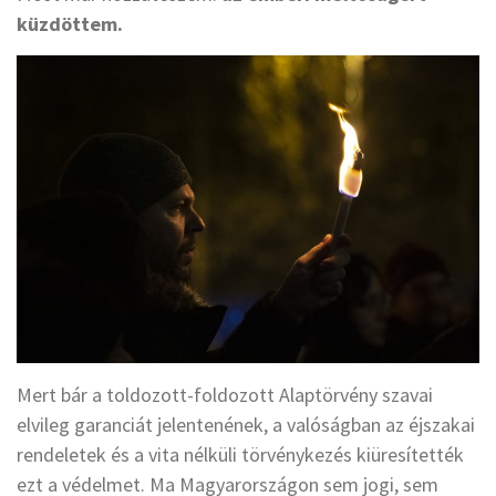
küzdöttem.
Mert bár a toldozott-foldozott Alaptörvény szavai
elvileg garanciát jelentenének, a valóságban az éjszakai
rendeletek és a vita nélküli törvénykezés kiüresítették
ezt a védelmet. Ma Magyarországon sem jogi, sem