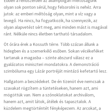
Ebben a rendszerben az állampolgári méltóságunk
olyan sok ponton sérül, hogy felsorolni is nehéz. Arra
jutok: az emberi méltóság olyan, mint a víz vagy a
levegő. Ha nincs, ha fogyatkozik, ha szennyezik, az
olyan alapvetést sért meg, ami minden mást is magával
ránt. Nélküle nincs életben tartható társadalom.
Öt órára érek a Kossuth térre. Több százan állunk a
hidegben és a szemerkélő esőben. Sokan vécékeféket
tartanak a magasba – szinte abszurd válasz ez a
gyalázatos miniszteri mondatokra. A demonstráció
szimbóluma egy Lázár portréját mintázó kefetartó lesz.
Hallgatom a beszédeket. De én tizenöt éve nemcsak a
szavakat rögzítem a tüntetéseken, hanem azt, ami
mögöttük van. Nem a szónoklatokat archiválom,
hanem azt, amit látok, átélek és tapasztalok. A
küzdelem megtörténtét fényképezem. Az arcokat, a