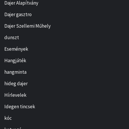
Dajer Alapítvány
Dajer gasztro
Dajer Szellemi Műhely
dunszt
Események
Hangjáték
hangminta
hideg dajer
Hírlevelek
Idegen tincsek
kóc