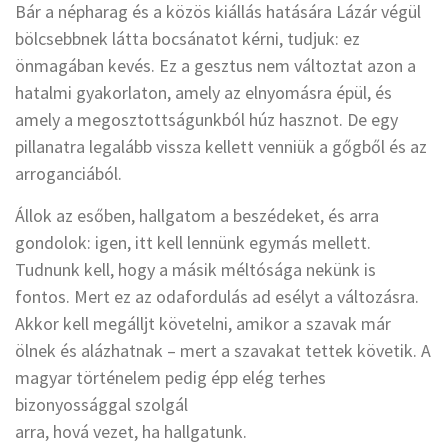
Bár a népharag és a közös kiállás hatására Lázár végül
bölcsebbnek látta bocsánatot kérni, tudjuk: ez
önmagában kevés. Ez a gesztus nem változtat azon a
hatalmi gyakorlaton, amely az elnyomásra épül, és
amely a megosztottságunkból húz hasznot. De egy
pillanatra legalább vissza kellett venniük a gőgből és az
arroganciából.
Állok az esőben, hallgatom a beszédeket, és arra
gondolok: igen, itt kell lennünk egymás mellett.
Tudnunk kell, hogy a másik méltósága nekünk is
fontos. Mert ez az odafordulás ad esélyt a változásra.
Akkor kell megálljt követelni, amikor a szavak már
ölnek és alázhatnak – mert a szavakat tettek követik. A
magyar történelem pedig épp elég terhes
bizonyossággal szolgál
arra, hová vezet, ha hallgatunk.