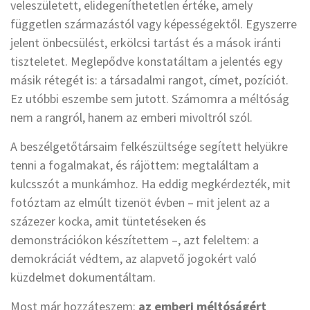
veleszületett, elidegeníthetetlen értéke, amely
független származástól vagy képességektől. Egyszerre
jelent önbecsülést, erkölcsi tartást és a mások iránti
tiszteletet. Meglepődve konstatáltam a jelentés egy
másik rétegét is: a társadalmi rangot, címet, pozíciót.
Ez utóbbi eszembe sem jutott. Számomra a méltóság
nem a rangról, hanem az emberi mivoltról szól.
A beszélgetőtársaim felkészültsége segített helyükre
tenni a fogalmakat, és rájöttem: megtaláltam a
kulcsszót a munkámhoz. Ha eddig megkérdezték, mit
fotóztam az elmúlt tizenöt évben – mit jelent az a
százezer kocka, amit tüntetéseken és
demonstrációkon készítettem –, azt feleltem: a
demokráciát védtem, az alapvető jogokért való
küzdelmet dokumentáltam.
Most már hozzáteszem:
az emberi méltóságért