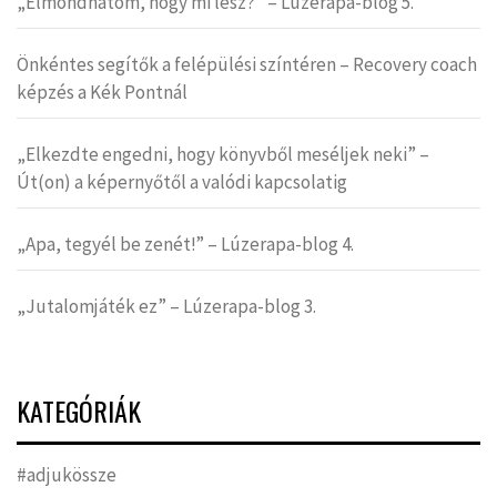
„Elmondhatom, hogy mi lesz?” – Lúzerapa-blog 5.
Önkéntes segítők a felépülési színtéren – Recovery coach
képzés a Kék Pontnál
„Elkezdte engedni, hogy könyvből meséljek neki” –
Út(on) a képernyőtől a valódi kapcsolatig
„Apa, tegyél be zenét!” – Lúzerapa-blog 4.
„Jutalomjáték ez” – Lúzerapa-blog 3.
KATEGÓRIÁK
#adjukössze