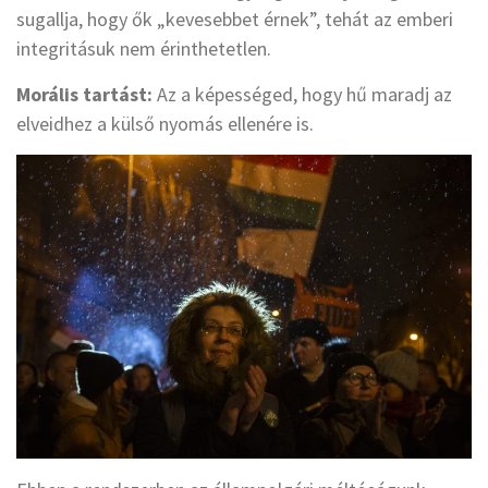
sugallja, hogy ők „kevesebbet érnek”, tehát az emberi
integritásuk nem érinthetetlen.
Morális tartást:
Az a képességed, hogy hű maradj az
elveidhez a külső nyomás ellenére is.