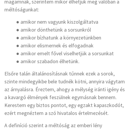
magamnak, szerintem mikor élhetjük meg valóban a
méltóságunkat:
● amikor nem vagyunk kiszolgáltatva
● amikor dönthetünk a sorsunkról
● amikor bízhatunk a környezetünkben
● amikor elismernek és elfogadnak
● amikor emelt fővel viselhetjük a sorsunkat
● amikor szabadon élhetünk.
Elsőre talán általánosításnak tűnnek ezek a sorok,
szinte mindegyikbe bele tudnék kötni, annyira vágytam
az árnyalásra. Éreztem, ahogy a mélység iránti igény és
a kavargó élmények feszülnek egymásnak bennem.
Kerestem egy biztos pontot, egy egzakt kapaszkodót,
ezért megnéztem a szó hivatalos értelmezését.
A definíció szerint a méltóság az emberi lény