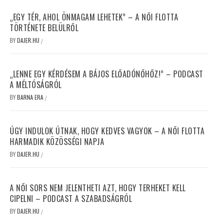
„EGY TÉR, AHOL ÖNMAGAM LEHETEK” – A NŐI FLOTTA
TÖRTÉNETE BELÜLRŐL
BY
DAJER.HU
/
„LENNE EGY KÉRDÉSEM A BÁJOS ELŐADÓNŐHŐZ!” – PODCAST
A MÉLTÓSÁGRÓL
BY
BARNA ERA
/
ÚGY INDULOK ÚTNAK, HOGY KEDVES VAGYOK – A NŐI FLOTTA
HARMADIK KÖZÖSSÉGI NAPJA
BY
DAJER.HU
/
A NŐI SORS NEM JELENTHETI AZT, HOGY TERHEKET KELL
CIPELNI – PODCAST A SZABADSÁGRÓL
BY
DAJER.HU
/