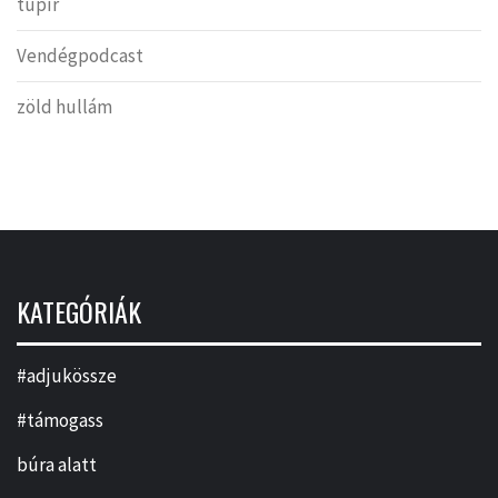
tupír
Vendégpodcast
zöld hullám
KATEGÓRIÁK
#adjukössze
#támogass
búra alatt