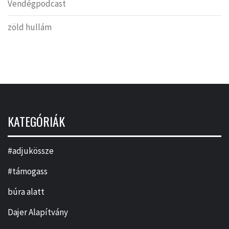
Vendégpodcast
zöld hullám
KATEGÓRIÁK
#adjukössze
#támogass
búra alatt
Dajer Alapítvány