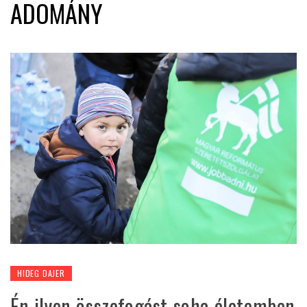
ADOMÁNY
HIDEG DAJER
Én ilyen összefogást soha életemben