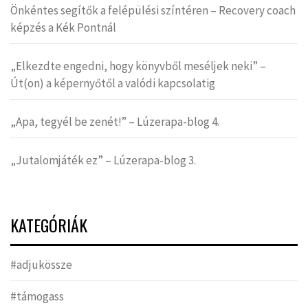
Önkéntes segítők a felépülési színtéren – Recovery coach
képzés a Kék Pontnál
„Elkezdte engedni, hogy könyvből meséljek neki” –
Út(on) a képernyőtől a valódi kapcsolatig
„Apa, tegyél be zenét!” – Lúzerapa-blog 4.
„Jutalomjáték ez” – Lúzerapa-blog 3.
KATEGÓRIÁK
#adjukössze
#támogass