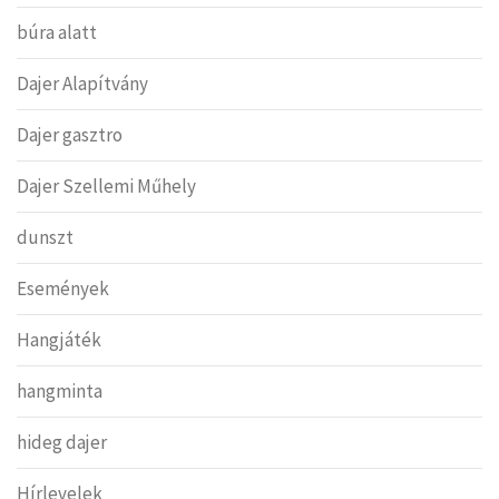
búra alatt
Dajer Alapítvány
Dajer gasztro
Dajer Szellemi Műhely
dunszt
Események
Hangjáték
hangminta
hideg dajer
Hírlevelek