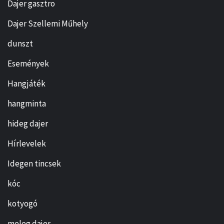
Dajer gasztro
Dajer Szellemi Műhely
dunszt
Események
Hangjáték
hangminta
hideg dajer
Hírlevelek
Idegen tincsek
kóc
kotyogó
meleg dajer