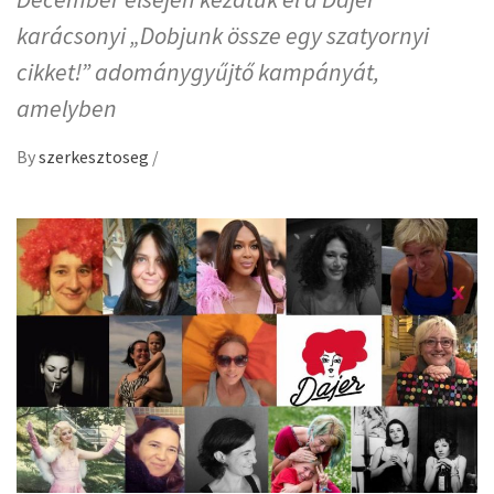
karácsonyi „Dobjunk össze egy szatyornyi
cikket!” adománygyűjtő kampányát,
amelyben
By
szerkesztoseg
/