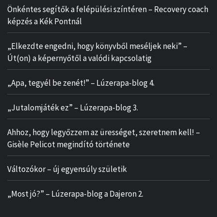
Önkéntes segítők a felépülési színtéren – Recovery coach
képzés a Kék Pontnál
„Elkezdte engedni, hogy könyvből meséljek neki” –
Út(on) a képernyőtől a valódi kapcsolatig
„Apa, tegyél be zenét!” – Lúzerapa-blog 4.
„Jutalomjáték ez” – Lúzerapa-blog 3.
Ahhoz, hogy legyőzzem az ürességet, szeretnem kell! –
Gisèle Pelicot megindító története
Változókor – új egyensúly születik
„Most jó?” – Lúzerapa-blog a Dajeron 2.