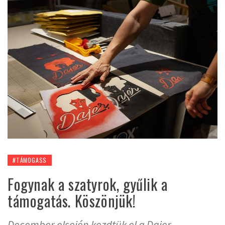
#TÁMOGASS
Fogynak a szatyrok, gyűlik a
támogatás. Köszönjük!
December elsején kezdtük el a Dajer