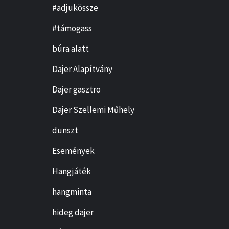
#adjukössze
#támogass
búra alatt
Dajer Alapítvány
Dajer gasztro
Dajer Szellemi Műhely
dunszt
Események
Hangjáték
hangminta
hideg dajer