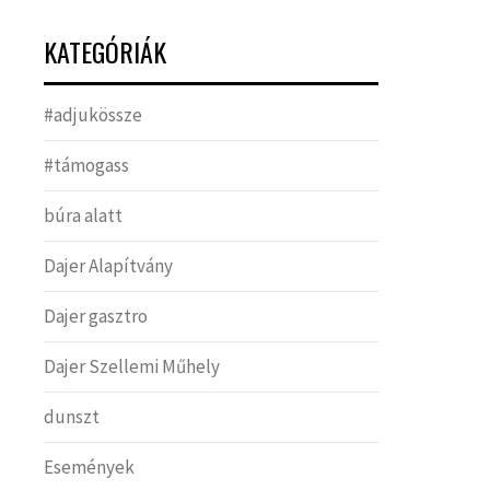
KATEGÓRIÁK
#adjukössze
#támogass
búra alatt
Dajer Alapítvány
Dajer gasztro
Dajer Szellemi Műhely
dunszt
Események