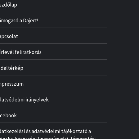
ezdőlap
ámogasd a Dajert!
apcsolat
írlevél feliratkozás
ldaltérkép
mpresszum
datvédelmi irányelvek
acebook
datkezelési és adatvédelmi tájékoztató a