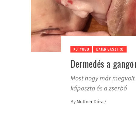
KOTYOGÓ
DAJER GASZTRO
Dermedés a gangon 
Most hogy már megvolt a
káposzta és a zserbó
By
Müllner Dóra
/