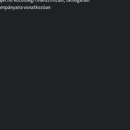
ajer.hu közösségi finanszírozási, támogatási
ampányaira vonatkozóan