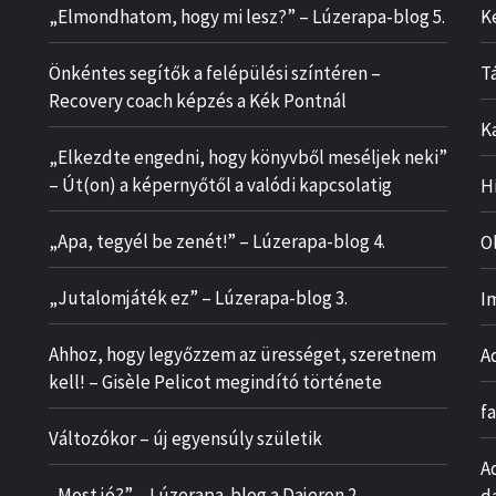
„Elmondhatom, hogy mi lesz?” – Lúzerapa-blog 5.
K
Önkéntes segítők a felépülési színtéren –
T
Recovery coach képzés a Kék Pontnál
K
„Elkezdte engedni, hogy könyvből meséljek neki”
– Út(on) a képernyőtől a valódi kapcsolatig
H
„Apa, tegyél be zenét!” – Lúzerapa-blog 4.
O
„Jutalomjáték ez” – Lúzerapa-blog 3.
I
Ahhoz, hogy legyőzzem az ürességet, szeretnem
A
kell! – Gisèle Pelicot megindító története
f
Változókor – új egyensúly születik
A
„Most jó?” – Lúzerapa-blog a Dajeron 2.