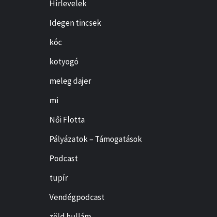
Hírlevelek
Idegen tincsek
kóc
kotyogó
meleg dajer
mi
Női Flotta
Pályázatok – Támogatások
Podcast
tupír
Vendégpodcast
zöld hullám