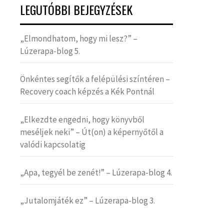
LEGUTÓBBI BEJEGYZÉSEK
„Elmondhatom, hogy mi lesz?” –
Lúzerapa-blog 5.
Önkéntes segítők a felépülési színtéren –
Recovery coach képzés a Kék Pontnál
„Elkezdte engedni, hogy könyvből
meséljek neki” – Út(on) a képernyőtől a
valódi kapcsolatig
„Apa, tegyél be zenét!” – Lúzerapa-blog 4.
„Jutalomjáték ez” – Lúzerapa-blog 3.