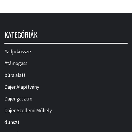
KATEGÓRIÁK
#adjukössze
#támogass
búra alatt
Dajer Alapítvány
Dajer gasztro
Dajer Szellemi Műhely
dunszt