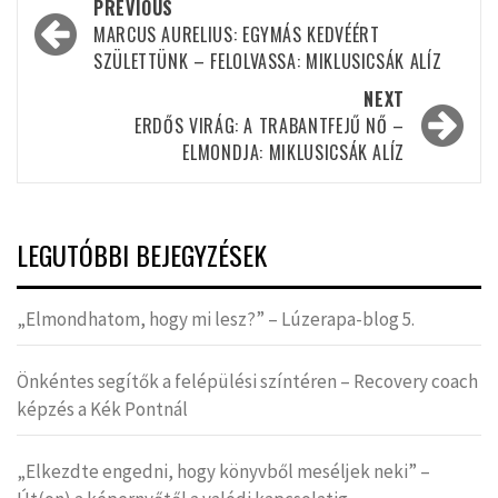
Post
PREVIOUS
navigation
MARCUS AURELIUS: EGYMÁS KEDVÉÉRT
SZÜLETTÜNK – FELOLVASSA: MIKLUSICSÁK ALÍZ
NEXT
ERDŐS VIRÁG: A TRABANTFEJŰ NŐ –
ELMONDJA: MIKLUSICSÁK ALÍZ
LEGUTÓBBI BEJEGYZÉSEK
„Elmondhatom, hogy mi lesz?” – Lúzerapa-blog 5.
Önkéntes segítők a felépülési színtéren – Recovery coach
képzés a Kék Pontnál
„Elkezdte engedni, hogy könyvből meséljek neki” –