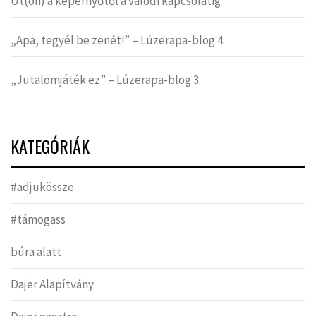
Út(on) a képernyőtől a valódi kapcsolatig
„Apa, tegyél be zenét!” – Lúzerapa-blog 4.
„Jutalomjáték ez” – Lúzerapa-blog 3.
KATEGÓRIÁK
#adjukössze
#támogass
búra alatt
Dajer Alapítvány