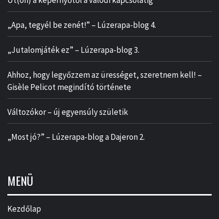
Út(on) a képernyőtől a valódi kapcsolatig
„Apa, tegyél be zenét!” – Lúzerapa-blog 4.
„Jutalomjáték ez” – Lúzerapa-blog 3.
Ahhoz, hogy legyőzzem az ürességet, szeretnem kell! –
Gisèle Pelicot megindító története
Változókor – új egyensúly születik
„Most jó?” – Lúzerapa-blog a Dajeron 2.
MENÜ
Kezdőlap