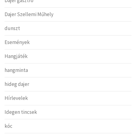
Dajer gasztro
Dajer Szellemi Műhely
dunszt
Események
Hangjáték
hangminta
hideg dajer
Hírlevelek
Idegen tincsek
kóc