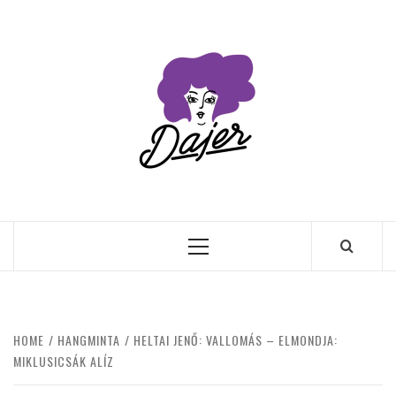
Skip
to
content
Primary
Menu
HOME
HANGMINTA
HELTAI JENŐ: VALLOMÁS – ELMONDJA:
MIKLUSICSÁK ALÍZ