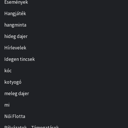
Események
Hangjáték
hangminta
hideg dajer
Hírlevelek
Idegen tincsek
kóc
kotyogó
meleg dajer
mi
Női Flotta
Pályázatok – Támogatások