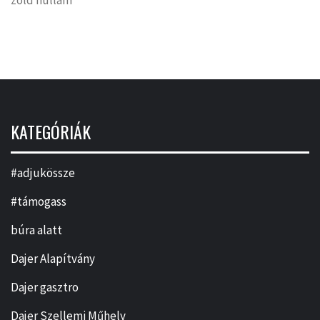
KATEGÓRIÁK
#adjukössze
#támogass
búra alatt
Dajer Alapítvány
Dajer gasztro
Dajer Szellemi Műhely