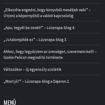
„Elkezdte engedni, hogy könyvből meséljek neki” –
Út(on) a képernyőtől a valódi kapcsolatig
„Apa, tegyél be zenét!” – Lúzerapa-blog 4.
„Jutalomjáték ez” – Lúzerapa-blog 3.
Ahhoz, hogy legyőzzem az ürességet, szeretnem kell! –
Gisèle Pelicot megindító története
Változókor – új egyensúly születik
„Most jó?” – Lúzerapa-blog a Dajeron 2.
MENÜ