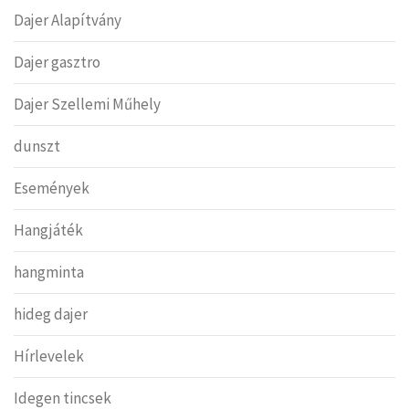
Dajer Alapítvány
Dajer gasztro
Dajer Szellemi Műhely
dunszt
Események
Hangjáték
hangminta
hideg dajer
Hírlevelek
Idegen tincsek