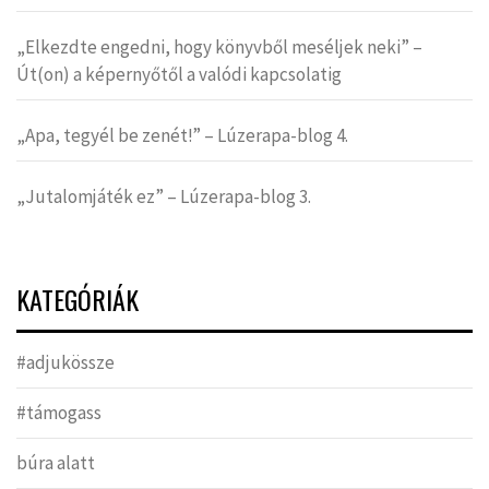
„Elkezdte engedni, hogy könyvből meséljek neki” –
Út(on) a képernyőtől a valódi kapcsolatig
„Apa, tegyél be zenét!” – Lúzerapa-blog 4.
„Jutalomjáték ez” – Lúzerapa-blog 3.
KATEGÓRIÁK
#adjukössze
#támogass
búra alatt