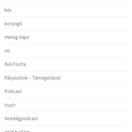
kóc
kotyogó
meleg dajer
mi
Női Flotta
Pályázatok – Támogatások
Podcast
tupír
Vendégpodcast
zöld hullám