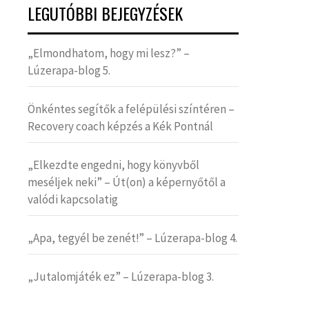
LEGUTÓBBI BEJEGYZÉSEK
„Elmondhatom, hogy mi lesz?” –
Lúzerapa-blog 5.
Önkéntes segítők a felépülési színtéren –
Recovery coach képzés a Kék Pontnál
„Elkezdte engedni, hogy könyvből
meséljek neki” – Út(on) a képernyőtől a
valódi kapcsolatig
„Apa, tegyél be zenét!” – Lúzerapa-blog 4.
„Jutalomjáték ez” – Lúzerapa-blog 3.