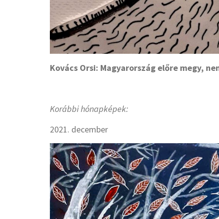
Kovács Orsi: Magyarország előre megy, ne
Korábbi hónapképek:
2021. december