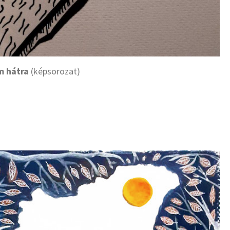
m hátra
(képsorozat)