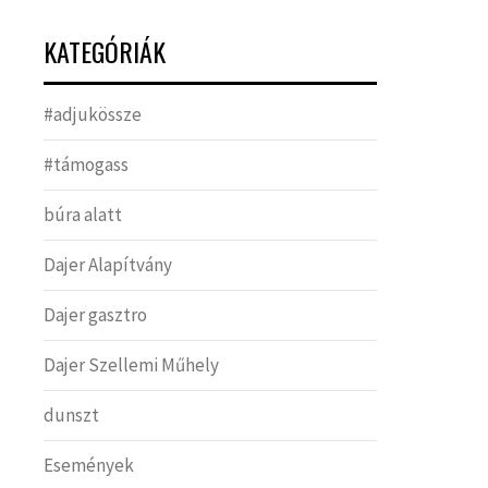
KATEGÓRIÁK
#adjukössze
#támogass
búra alatt
Dajer Alapítvány
Dajer gasztro
Dajer Szellemi Műhely
dunszt
Események