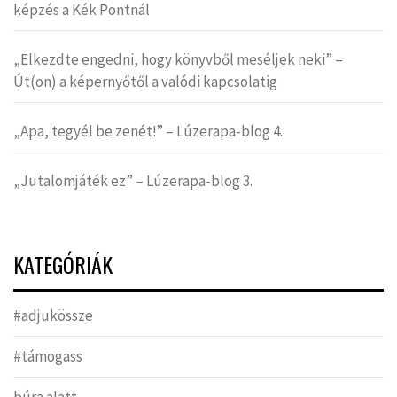
képzés a Kék Pontnál
„Elkezdte engedni, hogy könyvből meséljek neki” –
Út(on) a képernyőtől a valódi kapcsolatig
„Apa, tegyél be zenét!” – Lúzerapa-blog 4.
„Jutalomjáték ez” – Lúzerapa-blog 3.
KATEGÓRIÁK
#adjukössze
#támogass
búra alatt