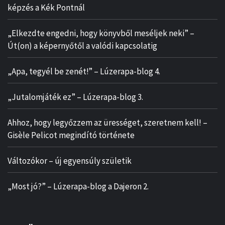
képzés a Kék Pontnál
„Elkezdte engedni, hogy könyvből meséljek neki” –
Út(on) a képernyőtől a valódi kapcsolatig
„Apa, tegyél be zenét!” – Lúzerapa-blog 4.
„Jutalomjáték ez” – Lúzerapa-blog 3.
Ahhoz, hogy legyőzzem az ürességet, szeretnem kell! –
Gisèle Pelicot megindító története
Változókor – új egyensúly születik
„Most jó?” – Lúzerapa-blog a Dajeron 2.