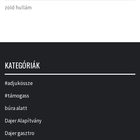
zöld hullám
KATEGÓRIÁK
#adjukössze
#támogass
búra alatt
Dajer Alapítvány
Dajer gasztro