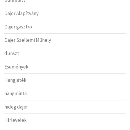
Dajer Alapítvány
Dajer gasztro
Dajer Szellemi Műhely
dunszt
Események
Hangjáték
hangminta
hideg dajer
Hírlevelek