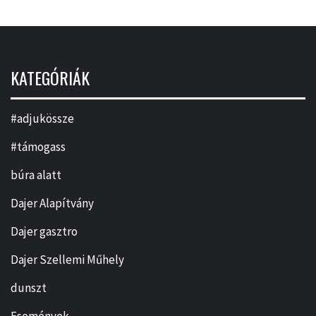
KATEGÓRIÁK
#adjukössze
#támogass
búra alatt
Dajer Alapítvány
Dajer gasztro
Dajer Szellemi Műhely
dunszt