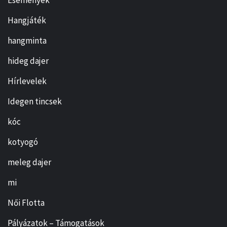
Események
Hangjáték
hangminta
hideg dajer
Hírlevelek
Idegen tincsek
kóc
kotyogó
meleg dajer
mi
Női Flotta
Pályázatok – Támogatások