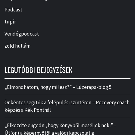
Podcast
tupír
Vendégpodcast
zöld hullám
LEGUTÓBBI BEJEGYZÉSEK
„Elmondhatom, hogy mi lesz?” – Lúzerapa-blog 5.
Önkéntes segítők a felépülési színtéren – Recovery coach
képzés a Kék Pontnál
„Elkezdte engedni, hogy könyvből meséljek neki” –
Út(on) a képernyőtől a valódi kapcsolatig