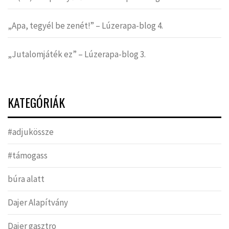
„Apa, tegyél be zenét!” – Lúzerapa-blog 4.
„Jutalomjáték ez” – Lúzerapa-blog 3.
KATEGÓRIÁK
#adjukössze
#támogass
búra alatt
Dajer Alapítvány
Dajer gasztro