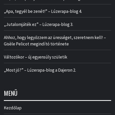
„Apa, tegyél be zenét!” – Lúzerapa-blog 4.
„Jutalomjáték ez” – Lúzerapa-blog 3.
Ahhoz, hogy legyőzzem az ürességet, szeretnem kell! –
Gisèle Pelicot megindító története
Változókor – új egyensúly születik
„Most jó?” – Lúzerapa-blog a Dajeron 2.
MENÜ
Kezdőlap