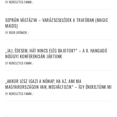
BY
KERESZTES FANNI
/
SEPRŰN VÁGTÁZVA – VARÁZSCSELÉDEK A TRAFÓBAN (MAGIC
MAIDS)
BY
BEER GYÖNGYI
/
„JAJ, ÉDESEM, HÁT NINCS ELÉG BAJOTOK?” – A II. HANGADÓ
NŐÜGYI KONFERENCIÁN JÁRTUNK
BY
KERESZTES FANNI
/
„AKKOR LESZ IGAZI A NŐNAP, HA AZ, AMI MA
MAGYARORSZÁGON VAN, MEGVÁLTOZIK” – ÍGY ÉNEKELTÜNK MI
BY
KERESZTES FANNI
/