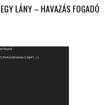
T. EGY LÁNY – HAVAZÁS FOGADÓ
ot found
12/v%C3%A1sott-kanna-1.mp4?_=1