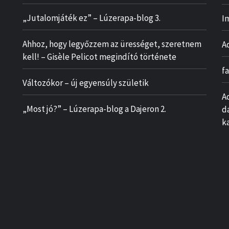
„Jutalomjáték ez” – Lúzerapa-blog 3.
I
Ahhoz, hogy legyőzzem az ürességet, szeretnem
A
kell! – Gisèle Pelicot megindító története
f
Változókor – új egyensúly születik
A
„Most jó?” – Lúzerapa-blog a Dajeron 2.
d
k