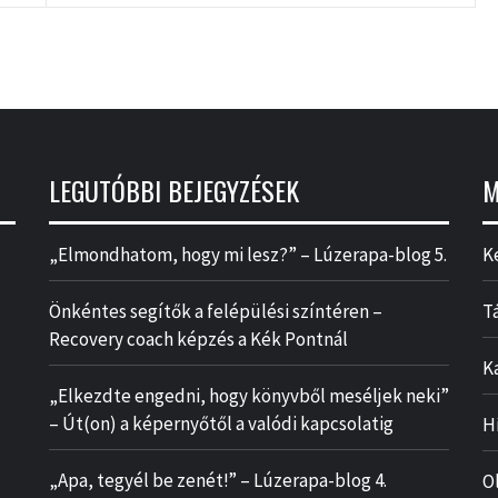
LEGUTÓBBI BEJEGYZÉSEK
M
„Elmondhatom, hogy mi lesz?” – Lúzerapa-blog 5.
K
Önkéntes segítők a felépülési színtéren –
T
Recovery coach képzés a Kék Pontnál
K
„Elkezdte engedni, hogy könyvből meséljek neki”
– Út(on) a képernyőtől a valódi kapcsolatig
H
„Apa, tegyél be zenét!” – Lúzerapa-blog 4.
O