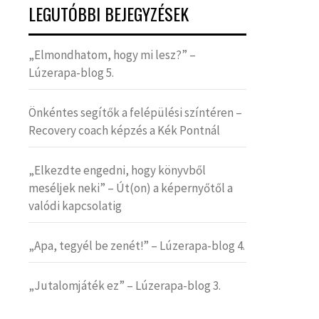
LEGUTÓBBI BEJEGYZÉSEK
„Elmondhatom, hogy mi lesz?” –
Lúzerapa-blog 5.
Önkéntes segítők a felépülési színtéren –
Recovery coach képzés a Kék Pontnál
„Elkezdte engedni, hogy könyvből
meséljek neki” – Út(on) a képernyőtől a
valódi kapcsolatig
„Apa, tegyél be zenét!” – Lúzerapa-blog 4.
„Jutalomjáték ez” – Lúzerapa-blog 3.