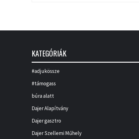
KATEGÓRIÁK
#adjukössze
#támogass
búra alatt
Dajer Alapítvány
Dajer gasztro
Dajer Szellemi Műhely