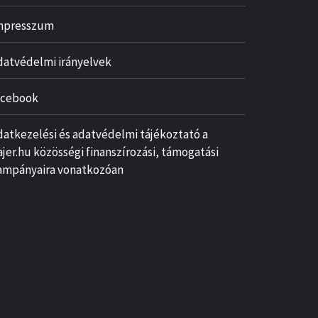
mpresszum
datvédelmi irányelvek
acebook
datkezelési és adatvédelmi tájékoztató a
ajer.hu közösségi finanszírozási, támogatási
ampányaira vonatkozóan