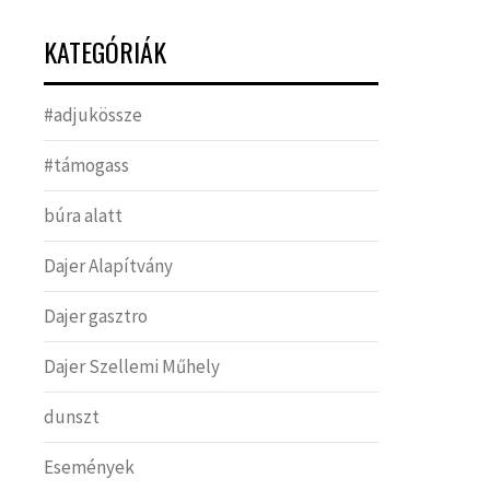
KATEGÓRIÁK
#adjukössze
#támogass
búra alatt
Dajer Alapítvány
Dajer gasztro
Dajer Szellemi Műhely
dunszt
Események