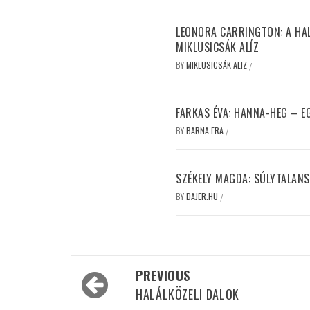
LEONORA CARRINGTON: A HALL
MIKLUSICSÁK ALÍZ
BY
MIKLUSICSÁK ALIZ
/
FARKAS ÉVA: HANNA-HEG – 
BY
BARNA ERA
/
SZÉKELY MAGDA: SÚLYTALANS
BY
DAJER.HU
/
Post
PREVIOUS
navigation
HALÁLKÖZELI DALOK