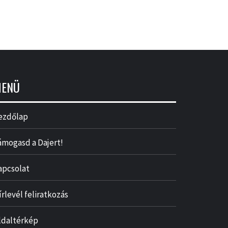
ENÜ
ezdőlap
ámogasd a Dajert!
apcsolat
írlevél feliratkozás
ldaltérkép