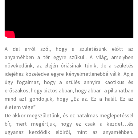
A dal arról szól, hogy a születésünk előtt az
anyaméhben a tér egyre szűkül…A világ, amelyben
növekedünk, az elején óriásinak tűnik, de a születés
idejéhez közeledve egyre kényelmetlenebbé válik. Apja
úgy fogalmaz, hogy a szülés annyira kaotikus és
erőszakos, hogy biztos abban, hogy abban a pillanatban
mind azt gondoljuk, hogy „Ez az. Ez a halál. Ez az
életem vége”
De akkor megszületünk, és ez hatalmas meglepetéssel
bír, mert megértjük, hogy ez csak a kezdet…és
ugyanaz kezdődik elölről, mint az anyaméhben.