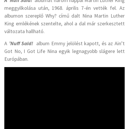
A ’Nuff Said!
albumát három nappal Martin Luther King
meggyilkolása után, 1968. április 7-én vették fel. Az
albumon szereplő Why? című dalt Nina Martin Luther
King emlékének szentelte, ahol a dal már szerkesztett
változata hallható.
A
’Nuff Said!
album Emmy jelölést kapott, és az Ain’t
Got No, I Got Life Nina egyik legnagyobb slágere lett
Európában.