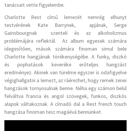
tanácsait vette figyelembe.
Charlotte Rest című lemezét nemrég elhunyt
testvérének Kate Barrynek, apjának, Serge
Gainsbourgnak szenteli és az alkoholizmus
problémájára reflektál. Az album egyesek számára
idegesítően, mások számára finoman simul bele
Charlotte hangjának törékenységébe. A funky, diszkó
és pophatások keveréke erőteljes hangzást
eredményez. Akinek van türelme egyszer is odafigyelve
végighallgatni a lemezt, az ráérezhet, hogy remek zenei
hangzások tornyosulnak benne. Néha egy számon belül
felváltva francia és angol szövegek, funkos, diszkós
alapok váltakoznak. A címadó dal a Rest french touch
hangzása finoman tesz magáévá bennünket.