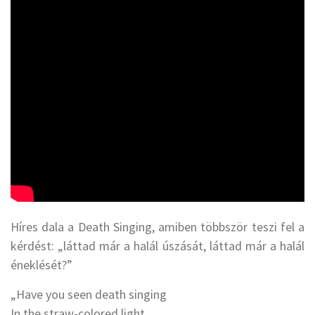
Híres dala a Death Singing, amiben többször teszi fel a
kérdést: „láttad már a halál úszását, láttad már a halál
éneklését?”
„Have you seen death singing
In the straw-colored light…