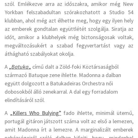
szól. Emlékezve arra az időszakra, amikor még New
Yorkban felszabadultan szórakozhatott a Studio 54
klubban, ahol még azt élhette meg, hogy egy ilyen hely
az emberek gondtalan együttlétét szolgálja. Siratja az
időt, amikor a klubhelyek még biztonságosak voltak,
megváltozásukért a szabad fegyvertartást vagy az
áthágható szabályokat okolja.
A
„
Batuka
„
című dalt a Zöld-foki Köztársaságból
származó Batuque zene ihlette. Madonna a dalban
együtt dolgozott a Batukadeiras Orchestra női
dobosokból álló zenekarral. A dal egy forradalom
elindításáról szól.
A
„Killers Who Bulying”
fado ihlette, minimál ütemű,
portugál gitáron játszott száma volt az első a lemezen,
amit Madonna írt a lemezre. A marginalizált emberek
nehézségeiről szóló dalban kifejti, hogy „mindenhol