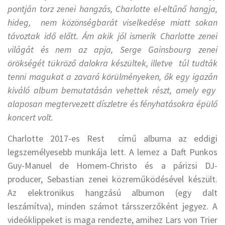
pontján torz zenei hangzás, Charlotte el-eltűnő hangja,
hideg, nem közönségbarát viselkedése miatt sokan
távoztak idő előtt. Ám akik jól ismerik Charlotte zenei
világát és nem az apja, Serge Gainsbourg zenei
örökségét tükröző dalokra készültek, illetve túl tudták
tenni magukat a zavaró körülményeken, ők egy igazán
kiváló album bemutatásán vehettek részt, amely egy
alaposan megtervezett díszletre és fényhatásokra épülő
koncert volt.
Charlotte 2017-es Rest című albuma az eddigi
legszemélyesebb munkája lett. A lemez a Daft Punkos
Guy-Manuel de Homem-Christo és a párizsi DJ-
producer, Sebastian zenei közreműködésével készült.
Az elektronikus hangzású albumon (egy dalt
leszámítva), minden számot társszerzőként jegyez. A
videóklippeket is maga rendezte, amihez Lars von Trier