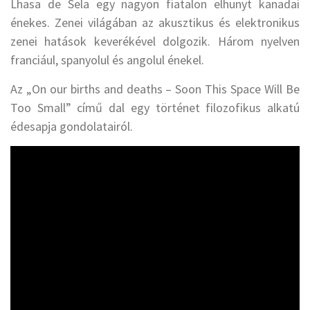
Lhasa de Sela egy nagyon fiatalon elhunyt kanadai
énekes. Zenei világában az akusztikus és elektronikus
zenei hatások keverékével dolgozik. Három nyelven
franciául, spanyolul és angolul énekel.
Az „On our births and deaths – Soon This Space Will Be
Too Small” című dal egy történet filozofikus alkatú
édesapja gondolatairól.