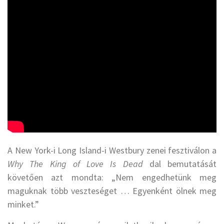
A New York-i Long Island-i Westbury zenei fesztiválon a
Why The King of Love Is Dead
dal bemutatását
követően azt mondta: „Nem engedhetünk meg
maguknak több veszteséget … Egyenként ölnek meg
minket.”