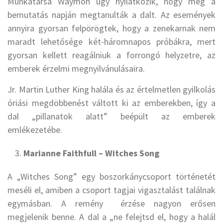
Munkatársa Waymon úgy nyilatkozik, hogy még a
bemutatás napján megtanulták a dalt. Az események
annyira gyorsan felpörögtek, hogy a zenekarnak nem
maradt lehetősége két-háromnapos próbákra, mert
gyorsan kellett reagálniuk a forrongó helyzetre, az
emberek érzelmi megnyilvánulásaira.
Jr. Martin Luther King halála és az értelmetlen gyilkolás
óriási megdöbbenést váltott ki az emberekben, így a
dal „pillanatok alatt” beépült az emberek
emlékezetébe.
Marianne Faithfull – Witches Song
A „Witches Song” egy boszorkánycsoport történetét
meséli el, amiben a csoport tagjai vigasztalást találnak
egymásban. A remény érzése nagyon erősen
megjelenik benne. A dal a „ne felejtsd el, hogy a halál