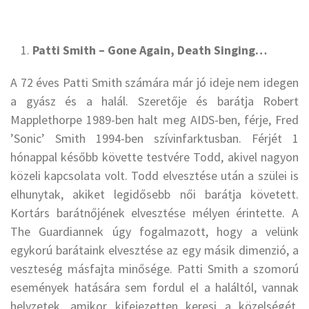
Patti Smith – Gone Again, Death Singing…
A 72 éves Patti Smith számára már jó ideje nem idegen
a gyász és a halál. Szeretője és barátja Robert
Mapplethorpe 1989-ben halt meg AIDS-ben, férje, Fred
’Sonic’ Smith 1994-ben szívinfarktusban. Férjét 1
hónappal később követte testvére Todd, akivel nagyon
közeli kapcsolata volt. Todd elvesztése után a szülei is
elhunytak, akiket legidősebb női barátja követett.
Kortárs barátnőjének elvesztése mélyen érintette. A
The Guardiannek úgy fogalmazott, hogy a velünk
egykorú barátaink elvesztése az egy másik dimenzió, a
veszteség másfajta minősége. Patti Smith a szomorú
események hatására sem fordul el a haláltól, vannak
helyzetek, amikor kifejezetten keresi a közelségét.