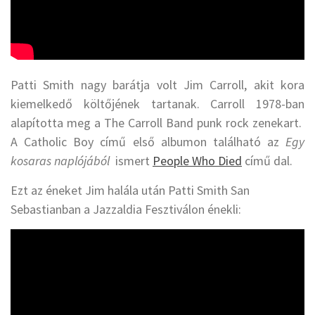
Patti Smith nagy barátja volt Jim Carroll, akit kora
kiemelkedő költőjének tartanak. Carroll 1978-ban
alapította meg a The Carroll Band punk rock zenekart.
A Catholic Boy című első albumon található az
Egy
kosaras naplójából
ismert
People Who Died
című dal.
Ezt az éneket Jim halála után Patti Smith San
Sebastianban a Jazzaldia Fesztiválon énekli: