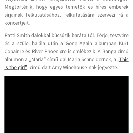
Megtörténik, hogy egyes temetők és híres emberek
sírjainak felkutatásához, felkutatására szervezi rá a
koncertjeit.
Patti Smith dalokkal búcsúzik barátaitól. Férje, testvére
és a szülei halála után a Gone Again albumban Kurt
Cobainre és River Phoenixre is emlékezik. A Banga című
albumon a „Maria” című dal Maria Schneidernek, a „
This
is the girl”
című dalt Amy Winehouse-nak jegyezte.