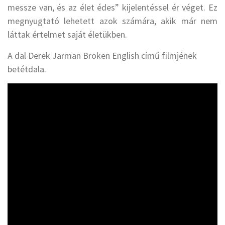
messze van, és az élet édes” kijelentéssel ér véget. Ez
megnyugtató lehetett azok számára, akik már nem
láttak értelmet saját életükben.
A dal Derek Jarman Broken English című filmjének
betétdala.