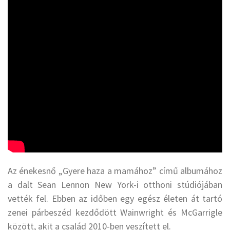
Az énekesnő „Gyere haza a mamához” című albumához
a dalt Sean Lennon New York-i otthoni stúdiójában
vették fel. Ebben az időben egy egész életen át tartó
zenei párbeszéd kezdődött Wainwright és McGarrigle
között, akit a család 2010-ben veszített el.