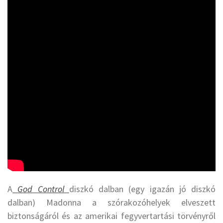
A
God Control
diszkó dalban (egy igazán jó diszkó
dalban) Madonna a szórakozóhelyek elveszett
biztonságáról és az amerikai fegyvertartási törvényről