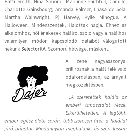
Patti Smith, Nina Simone, Marianne Faithfull, Camille,
Charlotte Gainsbourg, Amanda Palmer, Lhasa de Sela,
Martha Wainwright, Pj Harvey, Kylie Minogue. A
Halloween, Mindenszentek, Halottak napja. Ehhez az
alkalomhoz, női énekesek halálról szóló vagy a halálhoz
valamilyen módon kapcsolódó dalaiból válogatott
nekünk
SelectorKA
. Szomorú hétvége, másként.
A zene nagyasszonyai
brillíroznak a halál felé való
odafordulásban, az árnyalt
megközelítésben.
„A szeretettek halála az
emberi tapasztalat része.
Elkerülhetetlen. A legtöbb
ember egész élete során, többszörösen átéli
a halállal
járó bánatot. Mindannyian meghalunk, és szép lassan