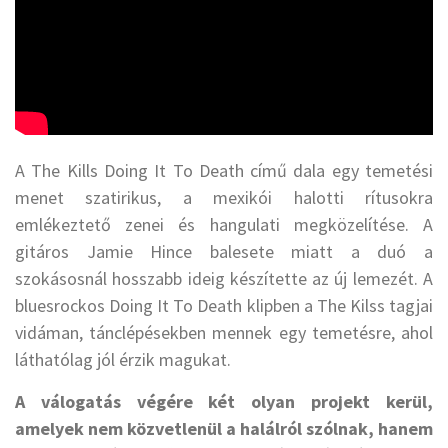
A The Kills Doing It To Death című dala egy temetési
menet szatirikus, a mexikói halotti rítusokra
emlékeztető zenei és hangulati megközelítése. A
gitáros Jamie Hince balesete miatt a duó a
szokásosnál hosszabb ideig készítette az új lemezét. A
bluesrockos Doing It To Death klipben a The Kilss tagjai
vidáman, tánclépésekben mennek egy temetésre, ahol
láthatólag jól érzik magukat.
A válogatás végére két olyan projekt kerül,
amelyek nem közvetlenül a halálról szólnak, hanem