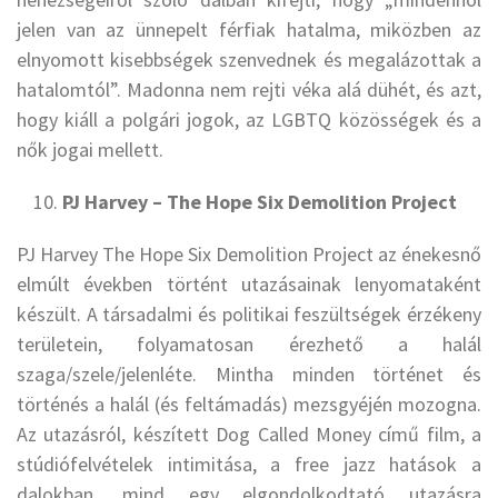
jelen van az ünnepelt férfiak hatalma, miközben az
elnyomott kisebbségek szenvednek és megalázottak a
hatalomtól”. Madonna nem rejti véka alá dühét, és azt,
hogy kiáll a polgári jogok, az LGBTQ közösségek és a
nők jogai mellett.
PJ Harvey – The Hope Six Demolition Project
PJ Harvey The Hope Six Demolition Project az énekesnő
elmúlt években történt utazásainak lenyomataként
készült. A társadalmi és politikai feszültségek érzékeny
területein, folyamatosan érezhető a halál
szaga/szele/jelenléte. Mintha minden történet és
történés a halál (és feltámadás) mezsgyéjén mozogna.
Az utazásról, készített Dog Called Money című film, a
stúdiófelvételek intimitása, a free jazz hatások a
dalokban, mind egy elgondolkodtató utazásra