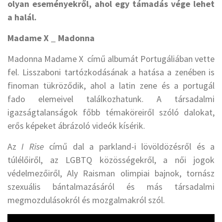
olyan eseményekről, ahol egy támadás vége lehet
a halál.
Madame X _ Madonna
Madonna Madame X című albumát Portugáliában vette
fel. Lisszaboni tartózkodásának a hatása a zenében is
finoman tükröződik, ahol a latin zene és a portugál
fado elemeivel találkozhatunk. A társadalmi
igazságtalanságok főbb témaköreiről szóló dalokat,
erős képeket ábrázoló videók kísérik.
Az
I Rise
című dal a parkland-i lövöldözésről és a
túlélőiről, az LGBTQ közösségekről, a női jogok
védelmezőiről, Aly Raisman olimpiai bajnok, tornász
szexuális bántalmazásáról és más társadalmi
megmozdulásokról és mozgalmakról szól.