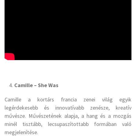
Camille – She Was
Camille a kortárs francia zenei világ egyik
legérdekesebb és innovatívabb zenésze, kreatív
művésze. Művészetének alapja, a hang és a mozgás
minél tisztább, lecsupaszítottabb formában való
megjelenítése.