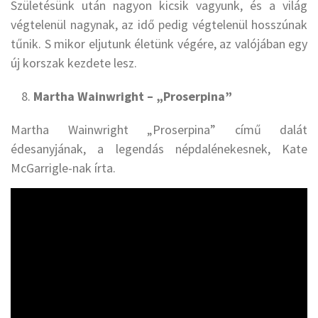
Születésünk után nagyon kicsik vagyunk, és a világ
végtelenül nagynak, az idő pedig végtelenül hosszúnak
tűnik. S mikor eljutunk életünk végére, az valójában egy
új korszak kezdete lesz.
Martha Wainwright – „Proserpina”
Martha Wainwright „Proserpina” című dalát
édesanyjának, a legendás népdalénekesnek, Kate
McGarrigle-nak írta.