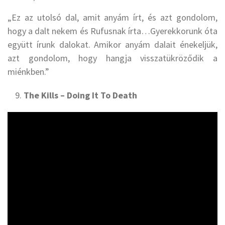
„Ez az utolsó dal, amit anyám írt, és azt gondolom,
hogy a dalt nekem és Rufusnak írta…Gyerekkorunk óta
együtt írunk dalokat. Amikor anyám dalait énekeljük,
azt gondolom, hogy hangja visszatükröződik a
miénkben.”
The Kills – Doing It To Death