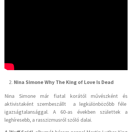
Nina Simone Why The King of Love Is Dead
Nina Simone már fiatal korától művészként és
aktivistaként szembeszállt a legkülönbözőbb féle
igazságtalansággal. A 60-as években születtek a
leghíresebb, a rasszizmusról szóló dalai.