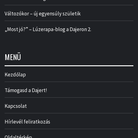
Változókor – új egyensúly születik
„Most jó?” – Lúzerapa-blog a Dajeron 2.
MENÜ
Kezdőlap
Támogasd a Dajert!
Kapcsolat
Hírlevél feliratkozás
Oldaltérkép