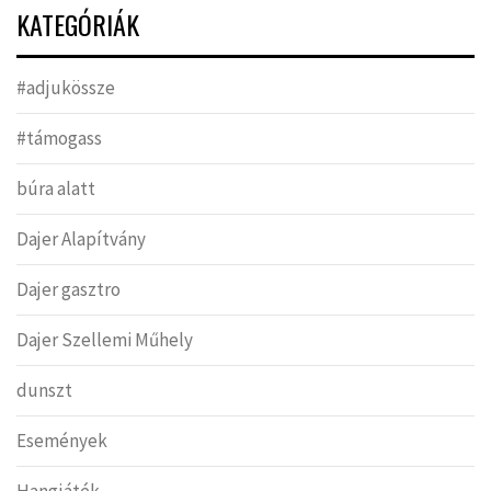
KATEGÓRIÁK
#adjukössze
#támogass
búra alatt
Dajer Alapítvány
Dajer gasztro
Dajer Szellemi Műhely
dunszt
Események