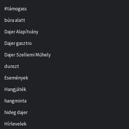
#támogass
búra alatt
Dajer Alapítvány
Dajer gasztro
Dajer Szellemi Műhely
dunszt
Események
Hangjáték
hangminta
hideg dajer
Hírlevelek