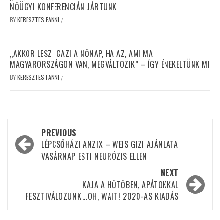
NŐÜGYI KONFERENCIÁN JÁRTUNK
BY
KERESZTES FANNI
/
„AKKOR LESZ IGAZI A NŐNAP, HA AZ, AMI MA
MAGYARORSZÁGON VAN, MEGVÁLTOZIK” – ÍGY ÉNEKELTÜNK MI
BY
KERESZTES FANNI
/
Post
PREVIOUS
navigation
LÉPCSŐHÁZI ANZIX – WEIS GIZI AJÁNLATA
VASÁRNAP ESTI NEURÓZIS ELLEN
NEXT
KAJA A HŰTŐBEN, APÁTOKKAL
FESZTIVÁLOZUNK….OH, WAIT! 2020-AS KIADÁS