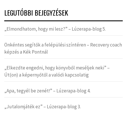
LEGUTÓBBI BEJEGYZÉSEK
„Elmondhatom, hogy mi lesz?” – Lúzerapa-blog 5.
Önkéntes segítők a felépülési színtéren – Recovery coach
képzés a Kék Pontnál
„Elkezdte engedni, hogy könyvből meséljek neki” –
Út(on) a képernyőtől a valódi kapcsolatig
„Apa, tegyél be zenét!” – Lúzerapa-blog 4.
„Jutalomjáték ez” – Lúzerapa-blog 3.