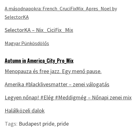
A másodnapokra: French_CruciFixMix_Apres_Noel by
SelectorKA
SelectorKA – Nix_CiciFix_Mix
Magyar Pünkösdölős
Autumn in America_City_Pro_Mix
Menopauza és free jazz. Egy menő pause.
Amerika #blacklivesmatter – zenei válogatás
Legyen nőnap! #Elég #Meddigmég – Nőnapi zenei mix
Halálközeli dalok
Tags:
Budapest pride
,
pride