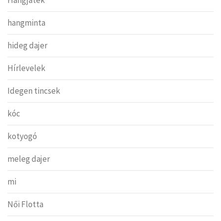
Hangjáték
hangminta
hideg dajer
Hírlevelek
Idegen tincsek
kóc
kotyogó
meleg dajer
mi
Női Flotta