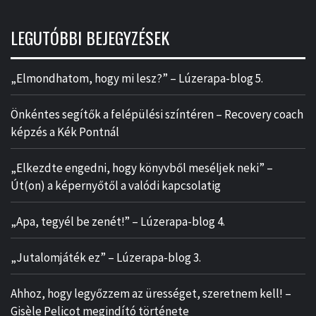
LEGUTÓBBI BEJEGYZÉSEK
„Elmondhatom, hogy mi lesz?” – Lúzerapa-blog 5.
Önkéntes segítők a felépülési színtéren – Recovery coach
képzés a Kék Pontnál
„Elkezdte engedni, hogy könyvből meséljek neki” –
Út(on) a képernyőtől a valódi kapcsolatig
„Apa, tegyél be zenét!” – Lúzerapa-blog 4.
„Jutalomjáték ez” – Lúzerapa-blog 3.
Ahhoz, hogy legyőzzem az ürességet, szeretnem kell! –
Gisèle Pelicot megindító története