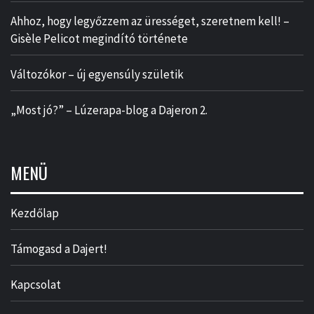
Ahhoz, hogy legyőzzem az ürességet, szeretnem kell! –
Gisèle Pelicot megindító története
Változókor – új egyensúly születik
„Most jó?” – Lúzerapa-blog a Dajeron 2.
MENÜ
Kezdőlap
Támogasd a Dajert!
Kapcsolat