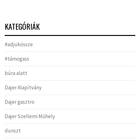
KATEGÓRIÁK
#adjukössze
#támogass
búra alatt
Dajer Alapítvány
Dajer gasztro
Dajer Szellemi Műhely
dunszt