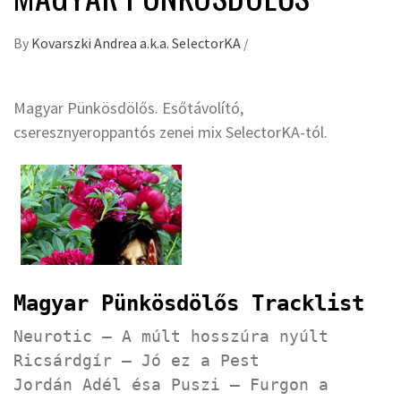
By
Kovarszki Andrea a.k.a. SelectorKA
/
Magyar Pünkösdölős. Esőtávolító,
cseresznyeroppantós zenei mix SelectorKA-tól.
Magyar Pünkösdölős Tracklist
Neurotic – A múlt hosszúra nyúlt
Ricsárdgír – Jó ez a Pest
Jordán Adél ésa Puszi – Furgon a