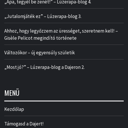
„Apa, tegyél be zenét!” – Lúzerapa-blog 4.
„Jutalomjáték ez” – Lúzerapa-blog 3.
Ahhoz, hogy legyőzzem az ürességet, szeretnem kell! –
Gisèle Pelicot megindító története
Változókor – új egyensúly születik
„Most jó?” – Lúzerapa-blog a Dajeron 2.
MENÜ
Kezdőlap
Támogasd a Dajert!