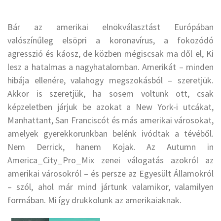
Bár az amerikai elnökválasztást Európában
valószínűleg elsöpri a koronavírus, a fokozódó
agresszió és káosz, de közben mégiscsak ma dől el,
Ki
lesz a hatalmas a nagyhatalomban
. Amerikát – minden
hibája ellenére, valahogy megszokásból – szeretjük.
Akkor is szeretjük, ha sosem voltunk ott, csak
képzeletben járjuk be azokat a New York-i utcákat,
Manhattant, San Franciscót és más amerikai városokat,
amelyek gyerekkorunkban belénk ivódtak a tévéből.
Nem Derrick, hanem Kojak. Az Autumn in
America_City_Pro_Mix zenei válogatás azokról az
amerikai városokról – és persze az Egyesült Államokról
– szól, ahol már mind jártunk valamikor, valamilyen
formában. Mi így drukkolunk az amerikaiaknak.