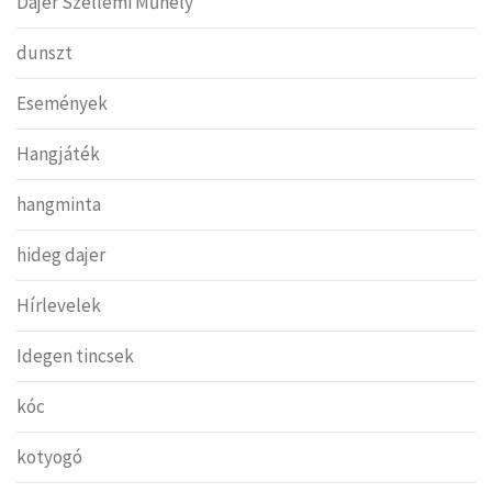
Dajer Szellemi Műhely
dunszt
Események
Hangjáték
hangminta
hideg dajer
Hírlevelek
Idegen tincsek
kóc
kotyogó