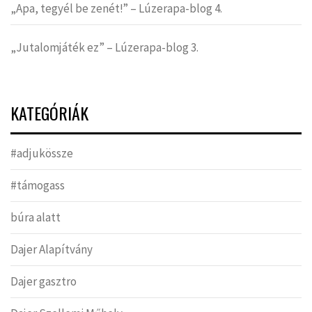
„Apa, tegyél be zenét!” – Lúzerapa-blog 4.
„Jutalomjáték ez” – Lúzerapa-blog 3.
KATEGÓRIÁK
#adjukössze
#támogass
búra alatt
Dajer Alapítvány
Dajer gasztro