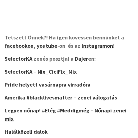
Tetszett Önnek?! Ha igen kövessen bennünket a
facebookon
,
youtube
-on és az
instagramon
!
SelectorKA
zenés posztjai a
Dajer
en:
SelectorKA – Nix_CiciFix_Mix
Pride helyett vasárnapra virradóra
Amerika #blacklivesmatter – zenei válogatás
Legyen nőnap! #Elég #Meddigmég – Nőnapi zenei
mix
Halálközeli dalok