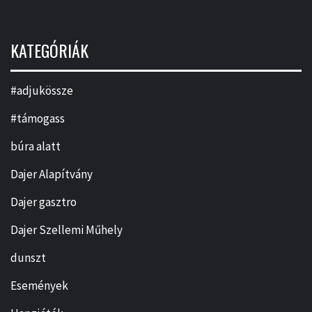
KATEGÓRIÁK
#adjukössze
#támogass
búra alatt
Dajer Alapítvány
Dajer gasztro
Dajer Szellemi Műhely
dunszt
Események