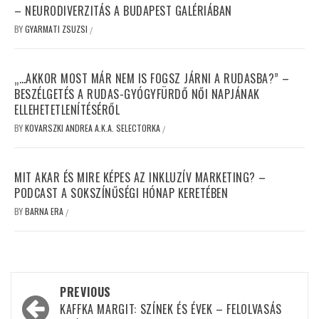
– NEURODIVERZITÁS A BUDAPEST GALÉRIÁBAN
BY
GYARMATI ZSUZSI
/
„…AKKOR MOST MÁR NEM IS FOGSZ JÁRNI A RUDASBA?” –
BESZÉLGETÉS A RUDAS-GYÓGYFÜRDŐ NŐI NAPJÁNAK
ELLEHETETLENÍTÉSÉRŐL
BY
KOVARSZKI ANDREA A.K.A. SELECTORKA
/
MIT AKAR ÉS MIRE KÉPES AZ INKLUZÍV MARKETING? –
PODCAST A SOKSZÍNŰSÉGI HÓNAP KERETÉBEN
BY
BARNA ERA
/
Post
PREVIOUS
navigation
KAFFKA MARGIT: SZÍNEK ÉS ÉVEK – FELOLVASÁS