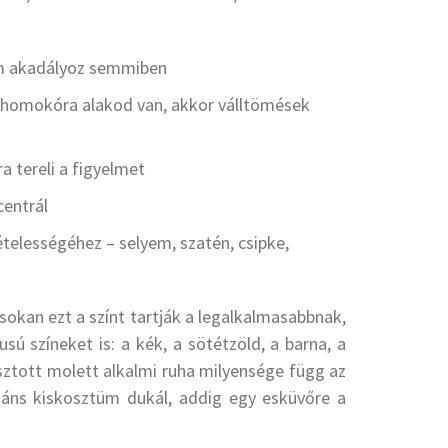
em akadályoz semmiben
a homokóra alakod van, akkor válltömések
a tereli a figyelmet
centrál
ételességéhez – selyem, szatén, csipke,
 sokan ezt a színt tartják a legalkalmasabbnak,
sú színeket is: a kék, a sötétzöld, a barna, a
asztott molett alkalmi ruha milyensége függ az
egáns kiskosztüm dukál, addig egy esküvőre a