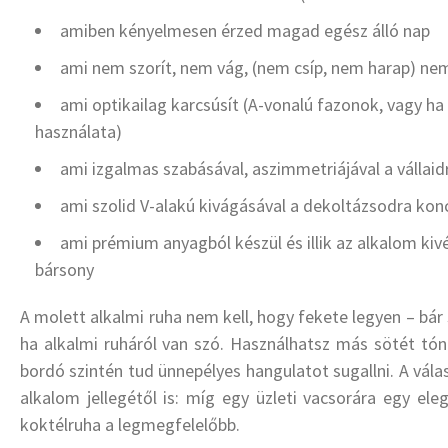
amiben kényelmesen érzed magad egész álló nap
ami nem szorít, nem vág, (nem csíp, nem harap) n
ami optikailag karcsúsít (A-vonalú fazonok, vagy h
használata)
ami izgalmas szabásával, aszimmetriájával a vállaidr
ami szolid V-alakú kivágásával a dekoltázsodra kon
ami prémium anyagból készül és illik az alkalom kiv
bársony
A molett alkalmi ruha nem kell, hogy fekete legyen – bár
ha alkalmi ruháról van szó. Használhatsz más sötét tónu
bordó szintén tud ünnepélyes hangulatot sugallni. A vál
alkalom jellegétől is: míg egy üzleti vacsorára egy el
koktélruha a legmegfelelőbb.