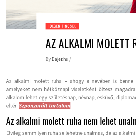
IDEGEN TINCSEK
AZ ALKALMI MOLETT 
By
Dajer.hu
/
Az alkalmi molett ruha – ahogy a nevében is benne v
amelyeket nem hétköznapi viseletként öltesz magadra, 
alkalom lehet egy születésnap, névnap, esküvő, diploma
eltér.
Szponzorált tartalom
Az alkalmi molett ruha nem lehet unal
Elvileg semmilyen ruha se lehetne unalmas, de az alkalm