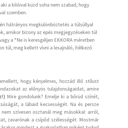
aki a kilóival küzd soha nem szabad, hogy
ival szemben.
ri hátrányos megkülönböztetés a túlsúllyal
ok, amikor bizony az epés megjegyzéseken túl
 vagy a “Ne is keresgéljen EKKORA méretben
úl, meg kellett vívni a lesajnáló, ítélkező
mellett, hogy kényelmes, hozzád illő stílust
indazokat az előnyös tulajdonságaidat, amire
z!)
Mire gondolunk? Emelje ki a bőrüd színét,
súságát, a lábaid kecsességét. Na és persze
et nem szívesen osztanál meg másokkal: arról,
dat, zavarónak a csípőd szélességét. Mostmár
sztásakor mindezt a gyakorlatban miként tudod