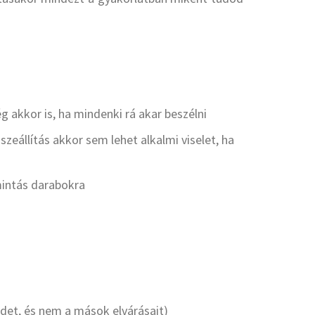
g akkor is, ha mindenki rá akar beszélni
zeállítás akkor sem lehet alkalmi viselet, ha
l mintás darabokra
sedet, és nem a mások elvárásait)