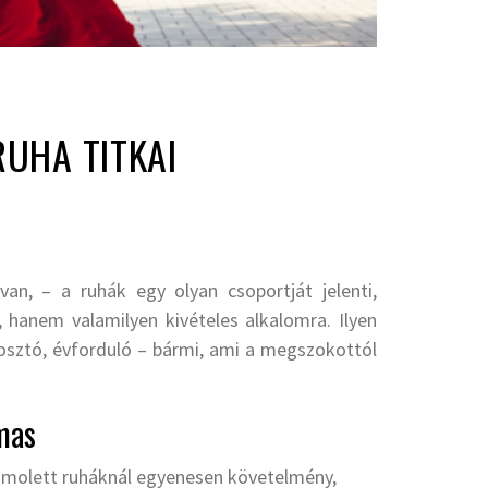
RUHA TITKAI
an, – a ruhák egy olyan csoportját jelenti,
hanem valamilyen kivételes alkalomra. Ilyen
osztó, évforduló – bármi, ami a megszokottól
mas
i molett ruháknál egyenesen követelmény,