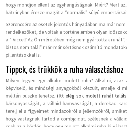
hogy mondjon ellent az egyhangúságnak. Miért? Mert az, 
hátrányban érezze magát a “normális” súlyú embertársa
Szerencsére az esetek jelentős hányadában ma már nem é
rendelkezőket, de voltak a történelemben olyan időszak
a “ Viccel? Az Ön méretében még nem gyártottak ruhát”,
biztos nem talál” már-már sértésnek számító mondatokon t
pillantásokkal is.
Tippek, és trükkök a ruha választáshoz
Milyen legyen egy alkalmi molett ruha? Alkalmi, azaz a
képviselő, és minőségi anyagokból készült, emelje ki m
méltán büszke lehetsz.
(Itt elég sok molett ruhát találs
bársonyosságát, a vállaid hamvasságát, a derekad karc
terelj el a figyelmet mindazokról a jellemzőkről, amik
hogy vastagnak tartod a combjaidat, szélesnek a vállai
csak az a kérdés, hogy egy molett alkalmi ruha ki vála