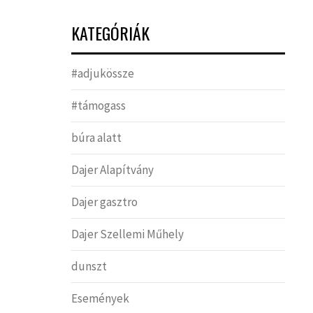
KATEGÓRIÁK
#adjukössze
#támogass
búra alatt
Dajer Alapítvány
Dajer gasztro
Dajer Szellemi Műhely
dunszt
Események