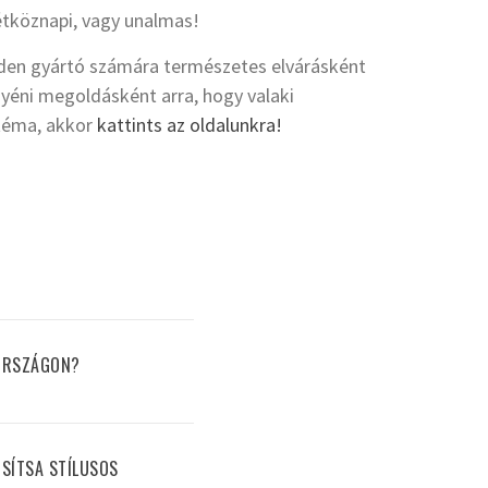
étköznapi, vagy unalmas!
inden gyártó számára természetes elvárásként
yéni megoldásként arra, hogy valaki
 téma, akkor
kattints az oldalunkra!
RORSZÁGON?
OSÍTSA STÍLUSOS