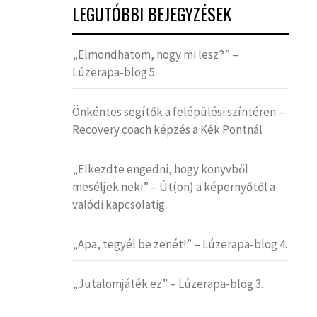
LEGUTÓBBI BEJEGYZÉSEK
„Elmondhatom, hogy mi lesz?” –
Lúzerapa-blog 5.
Önkéntes segítők a felépülési színtéren –
Recovery coach képzés a Kék Pontnál
„Elkezdte engedni, hogy könyvből
meséljek neki” – Út(on) a képernyőtől a
valódi kapcsolatig
„Apa, tegyél be zenét!” – Lúzerapa-blog 4.
„Jutalomjáték ez” – Lúzerapa-blog 3.