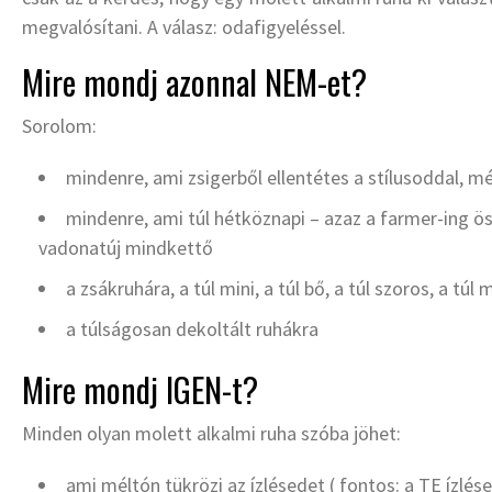
megvalósítani. A válasz: odafigyeléssel.
Mire mondj azonnal NEM-et?
Sorolom:
mindenre, ami zsigerből ellentétes a stílusoddal, mé
mindenre, ami túl hétköznapi – azaz a farmer-ing öss
vadonatúj mindkettő
a zsákruhára, a túl mini, a túl bő, a túl szoros, a tú
a túlságosan dekoltált ruhákra
Mire mondj IGEN-t?
Minden olyan molett alkalmi ruha szóba jöhet:
ami méltón tükrözi az ízlésedet ( fontos: a TE ízlé