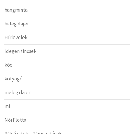
hangminta
hideg dajer
Hírlevelek
Idegen tincsek
kóc
kotyogó
meleg dajer
mi
Női Flotta
Pályázatok – Támogatások