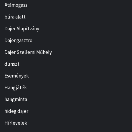
#támogass
búra alatt
Dajer Alapítvány
Dajer gasztro
Dajer Szellemi Műhely
dunszt
Események
Hangjáték
hangminta
hideg dajer
Hírlevelek