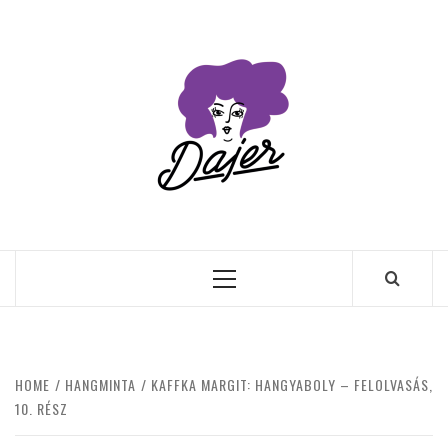
Skip
to
content
Primary
Menu
HOME
HANGMINTA
KAFFKA MARGIT: HANGYABOLY – FELOLVASÁS,
10. RÉSZ