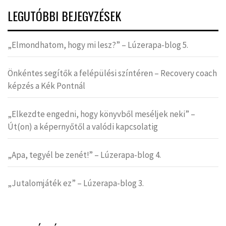
LEGUTÓBBI BEJEGYZÉSEK
„Elmondhatom, hogy mi lesz?” – Lúzerapa-blog 5.
Önkéntes segítők a felépülési színtéren – Recovery coach
képzés a Kék Pontnál
„Elkezdte engedni, hogy könyvből meséljek neki” –
Út(on) a képernyőtől a valódi kapcsolatig
„Apa, tegyél be zenét!” – Lúzerapa-blog 4.
„Jutalomjáték ez” – Lúzerapa-blog 3.