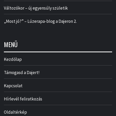
Változókor – új egyensúly születik
„Most jó?” – Lúzerapa-blog a Dajeron 2.
MENÜ
Kezdőlap
Támogasd a Dajert!
Kapcsolat
Hírlevél feliratkozás
Oldaltérkép