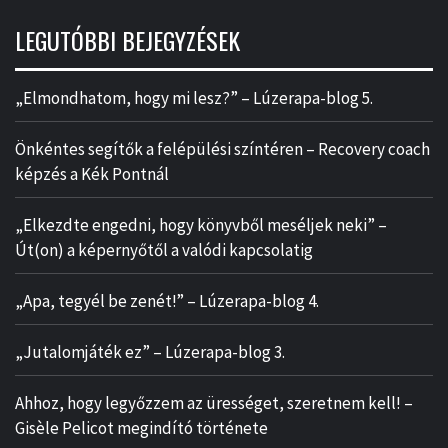
LEGUTÓBBI BEJEGYZÉSEK
„Elmondhatom, hogy mi lesz?” – Lúzerapa-blog 5.
Önkéntes segítők a felépülési színtéren – Recovery coach
képzés a Kék Pontnál
„Elkezdte engedni, hogy könyvből meséljek neki” –
Út(on) a képernyőtől a valódi kapcsolatig
„Apa, tegyél be zenét!” – Lúzerapa-blog 4.
„Jutalomjáték ez” – Lúzerapa-blog 3.
Ahhoz, hogy legyőzzem az ürességet, szeretnem kell! –
Gisèle Pelicot megindító története