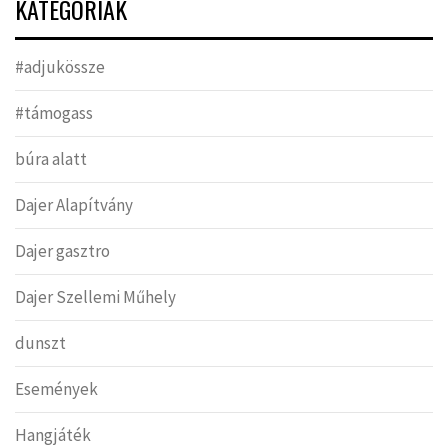
KATEGÓRIÁK
#adjukössze
#támogass
búra alatt
Dajer Alapítvány
Dajer gasztro
Dajer Szellemi Műhely
dunszt
Események
Hangjáték