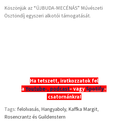
Köszönjük az “ÚJBUDA-MECÉNÁS” Művészeti
Ösztöndíj egyszeri alkotói támogatását.
Ha tetszett, iratkozzatok fel
a
Youtube
-,
podcast
– vagy
Spotify
–
csatornánkra!
Tags:
felolvasás
,
Hangyaboly
,
Kaffka Margit
,
Rosencrantz és Guildenstern