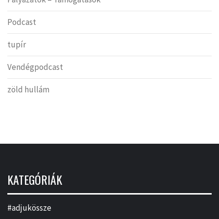
Podcast
tupír
Vendégpodcast
zöld hullám
KATEGÓRIÁK
#adjukössze