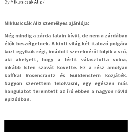
By
Miklusicsák Aliz
/
Miklusicsák Aliz személyes ajánlója:
Még mindig a zárda falain kívül, de nem a zárdában
élők beszélgetnek. A kinti világ két italozó polgára
közt egyikük régi, imádott szerelméről folyik a szó,
aki ahelyett, hogy a férfit választotta volna,
inkább Isten szavát követte. Ez a rész amolyan
kaffkai Rosencrantz és Guildenstern közjáték.
Nagyon szerettem felolvasni, egy egészen más
hangulatot teremtett az író ebben a nagyon rövid
epizódban.