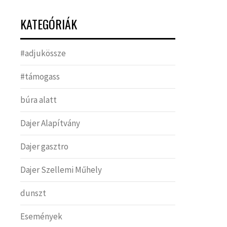
KATEGÓRIÁK
#adjukössze
#támogass
búra alatt
Dajer Alapítvány
Dajer gasztro
Dajer Szellemi Műhely
dunszt
Események