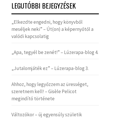
LEGUTÓBBI BEJEGYZÉSEK
„Elkezdte engedni, hogy könyvből
meséljek neki” – Út(on) a képernyőtől a
valódi kapcsolatig
„Apa, tegyél be zenét!” – Lúzerapa-blog 4.
„Jutalomjáték ez” – Lúzerapa-blog 3.
Ahhoz, hogy legyőzzem az ürességet,
szeretnem kell! – Gisèle Pelicot
megindító története
Változókor – új egyensúly születik