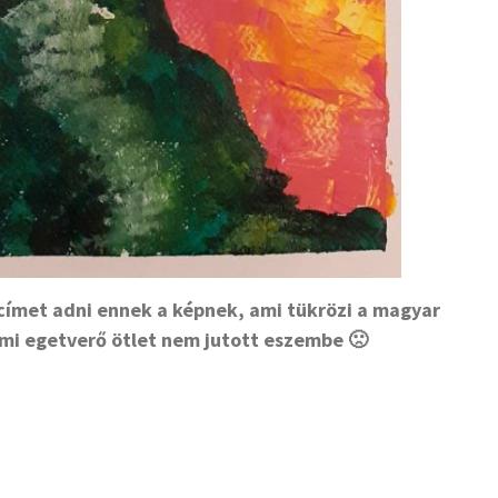
címet adni ennek a képnek, ami tükrözi a magyar
mi egetverő ötlet nem jutott eszembe 🙁