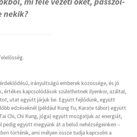
őkből, mi felé vezeti őket, passzol-
e nekik?
 felelősség.
 érdeklődésű, irányultságú emberek közössége, és jó
 értékes kapcsolódások születhetnek ilyenkor, azáltal,
t, utat együtt járjuk be. Együtt fejlődünk, együtt
előbb edzéseknél (például Kung Fu, Karate tábor) együtt
Tai Chi, Chi Kung, jóga) együtt mozgatjuk az energiát,
l pedig együtt megyünk át a belső nehézségeinken –
rben
történik, ami mélyen össze tudja kapcsolni a