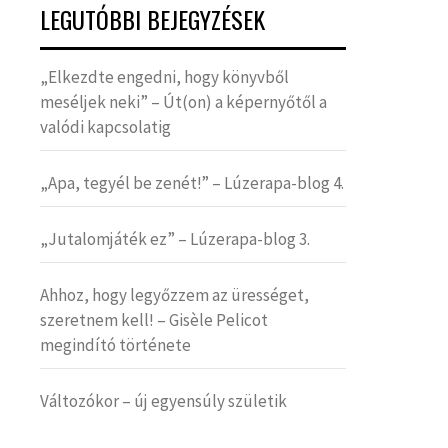
LEGUTÓBBI BEJEGYZÉSEK
„Elkezdte engedni, hogy könyvből
meséljek neki” – Út(on) a képernyőtől a
valódi kapcsolatig
„Apa, tegyél be zenét!” – Lúzerapa-blog 4.
„Jutalomjáték ez” – Lúzerapa-blog 3.
Ahhoz, hogy legyőzzem az ürességet,
szeretnem kell! – Gisèle Pelicot
megindító története
Változókor – új egyensúly születik