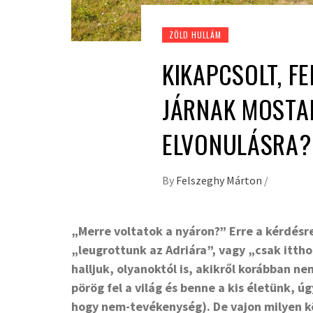
ZÖLD HULLÁM
KIKAPCSOLT, FE
JÁRNAK MOSTA
ELVONULÁSRA?
By
Felszeghy Márton
/
„Merre voltatok a nyáron?” Erre a kérdésr
„leugrottunk az Adriára”, vagy „csak itth
halljuk, olyanoktól is, akikről korábban n
pörög fel a világ és benne a kis életünk, 
hogy nem-tevékenység). De vajon milyen kö