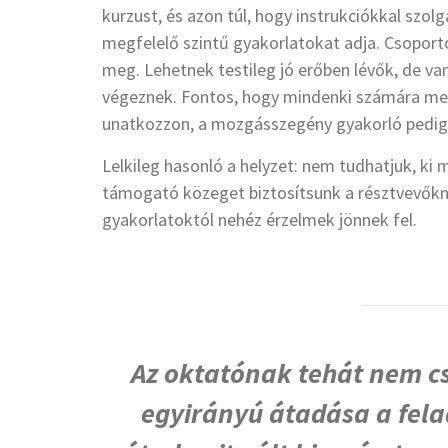
kurzust, és azon túl, hogy instrukciókkal szol
megfelelő szintű gyakorlatokat adja. Csoport
meg. Lehetnek testileg jó erőben lévők, de 
végeznek. Fontos, hogy mindenki számára megf
unatkozzon, a mozgásszegény gyakorló pedig n
Lelkileg hasonló a helyzet: nem tudhatjuk, ki m
támogató közeget biztosítsunk a résztvevőkne
gyakorlatoktól nehéz érzelmek jönnek fel.
Az oktatónak tehát nem c
egyirányú átadása a fela