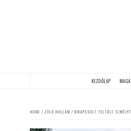
Skip
to
content
KEZDŐLAP
MAGA
HOME
ZÖLD HULLÁM
KIKAPCSOLT, FELTÖLT, ELMÉLY