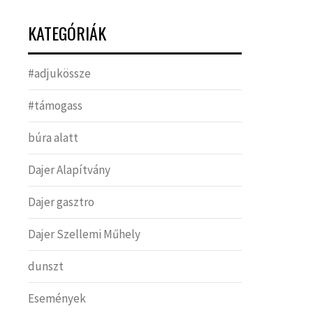
KATEGÓRIÁK
#adjukössze
#támogass
búra alatt
Dajer Alapítvány
Dajer gasztro
Dajer Szellemi Műhely
dunszt
Események