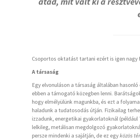
átad, mit vált ki a résztvev
Csoportos oktatást tartani ezért is igen nagy
A társaság
Egy elvonuláson a társaság általában hasonló
ebben a támogató közegben lenni. Barátságok,
hogy elmélyülünk magunkba, és ezt a folyamato
haladunk a tudatosodás útján. Fizikailag terh
izzadunk, energetikai gyakorlatoknál (például 
lelkileg, metálisan megdolgozó gyakorlatokná
persze mindenki a sajátján, de ez egy
közös té