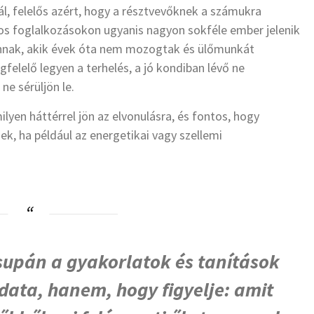
gál, felelős azért, hogy a résztvevőknek a számukra
os foglalkozásokon ugyanis nagyon sokféle ember jelenik
vannak, akik évek óta nem mozogtak és ülőmunkát
elelő legyen a terhelés, a jó kondiban lévő ne
e sérüljön le.
ilyen háttérrel jön az elvonulásra, és fontos, hogy
k, ha például az energetikai vagy szellemi
supán a gyakorlatok és tanítások
data, hanem, hogy figyelje: amit