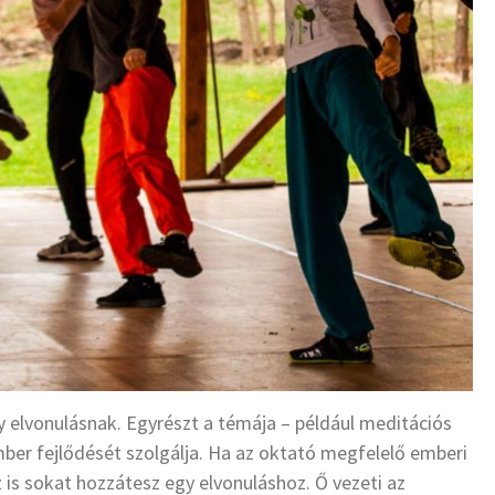
 elvonulásnak. Egyrészt a témája – például meditációs
ber fejlődését szolgálja. Ha az oktató megfelelő emberi
 is sokat hozzátesz egy elvonuláshoz. Ő vezeti az