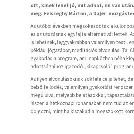
ott, kinek lehet jó, mit adhat, mi van utá
meg. Felszeghy Márton, a Dajer mozgáster
Az utóbbi években megsokasodtak a különböző
és az utazásnak egyfajta alternatívái lettek.
is lehetnek, leggyakrabban valamilyen testi, e
például jógatábor, meditációs elvonulás, Tai C
gyakorlás a program, ami napközben néha kiegé
adottságaihoz igazodó „kikapcsoló” program
Az ilyen elvonulásoknak sokféle célja lehet, d
belső fejlődés, valamilyen gyakorlási rendszer
megújulva, mélyebb belátásokkal, tapasztalato
hiszen a hétköznapi rohanásban nem tud az em
dolgozni, mint ha kiszakad a megszokott körny