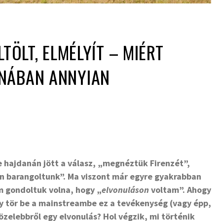
LTÖLT, ELMÉLYÍT – MIÉRT
NÁBAN ANNYIAN
e hajdanán jött a válasz, „megnéztük Firenzét”,
on barangoltunk”. Ma viszont már egyre gyakrabban
em gondoltuk volna, hogy „
elvonuláson
voltam”. Ahogy
úgy tör be a mainstreambe ez a tevékenység (vagy épp,
zelebbről egy elvonulás? Hol végzik, mi történik