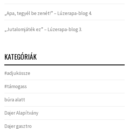
„Apa, tegyél be zenét!” – Lúzerapa-blog 4.
„Jutalomjáték ez” – Lúzerapa-blog 3.
KATEGÓRIÁK
#adjukössze
#támogass
búra alatt
Dajer Alapítvány
Dajer gasztro