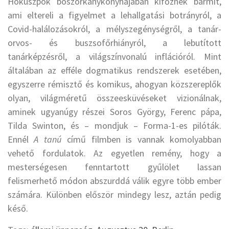
Hókuszpók boszorkánykonyhájában kifőznek bármit,
ami eltereli a figyelmet a lehallgatási botrányról, a
Covid-halálozásokról, a mélyszegénységről, a tanár-
orvos- és buszsofőrhiányról, a lebutított
tanárképzésről, a világszínvonalú inflációról. Mint
általában az efféle dogmatikus rendszerek esetében,
egyszerre rémisztő és komikus, ahogyan közszereplők
olyan, világméretű összeesküvéseket vizionálnak,
aminek ugyanúgy részei Soros György, Ferenc pápa,
Tilda Swinton, és – mondjuk – Forma-1-es pilóták.
Ennél
A tanú
című filmben is vannak komolyabban
vehető fordulatok. Az egyetlen remény, hogy a
mesterségesen fenntartott gyűlölet lassan
felismerhető módon abszurddá válik egyre több ember
számára. Különben először mindegy lesz, aztán pedig
késő.