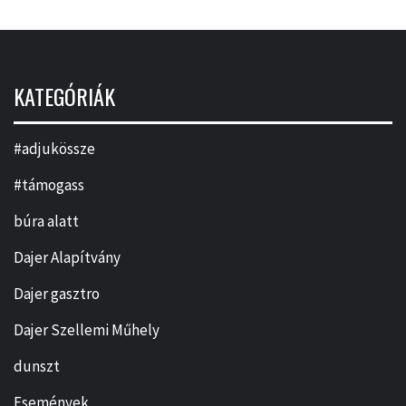
KATEGÓRIÁK
#adjukössze
#támogass
búra alatt
Dajer Alapítvány
Dajer gasztro
Dajer Szellemi Műhely
dunszt
Események