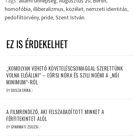
Tags:
állami ünnepség
,
Augusztus 20
,
Berlin
,
homofóbia
,
illiberalizmus
,
közélet
,
nemzeti identitás
,
pedofiltörvény
,
pride
,
Szent István
EZ IS ÉRDEKELHET
„KOMOLYAN VEHETŐ KÖVETELÉSCSOMAGGAL SZERETTÜNK
VOLNA ELŐÁLLNI” – EÖRSI NÓRA ÉS SZILI NOÉMI A „NŐI
MINIMUM”-RÓL
BY
DUSZA ERIKA
/
A FILMRENDEZŐ, AKI FELSZABADÍTOTT MINKET A
FÉRFITEKINTET ALÓL
BY
GYARMATI ZSUZSI
/