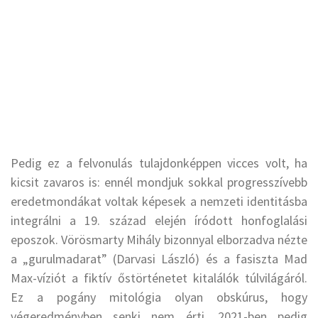
Pedig ez a felvonulás tulajdonképpen vicces volt, ha
kicsit zavaros is: ennél mondjuk sokkal progresszívebb
eredetmondákat voltak képesek a nemzeti identitásba
integrálni a 19. század elején íródott honfoglalási
eposzok. Vörösmarty Mihály bizonnyal elborzadva nézte
a „gurulmadarat” (Darvasi László) és a fasiszta Mad
Max-víziót a fiktív őstörténetet kitalálók túlvilágáról.
Ez a pogány mitológia olyan obskúrus, hogy
végeredményben senki nem érti, 2021-ben pedig