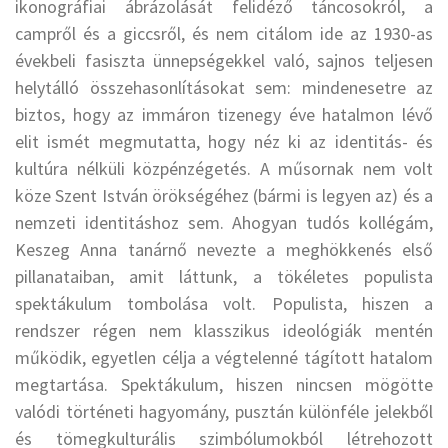
ikonográfiai ábrázolását felidéző táncosokról, a
campről és a giccsről, és nem citálom ide az 1930-as
évekbeli fasiszta ünnepségekkel való, sajnos teljesen
helytálló összehasonlításokat sem: mindenesetre az
biztos, hogy az immáron tizenegy éve hatalmon lévő
elit ismét megmutatta, hogy néz ki az identitás- és
kultúra nélküli közpénzégetés. A műsornak nem volt
köze Szent István örökségéhez (bármi is legyen az) és a
nemzeti identitáshoz sem. Ahogyan tudós kollégám,
Keszeg Anna tanárnő nevezte a meghökkenés első
pillanataiban, amit láttunk, a tökéletes populista
spektákulum tombolása volt. Populista, hiszen a
rendszer régen nem klasszikus ideológiák mentén
működik, egyetlen célja a végtelenné tágított hatalom
megtartása. Spektákulum, hiszen nincsen mögötte
valódi történeti hagyomány, pusztán különféle jelekből
és tömegkulturális szimbólumokból létrehozott