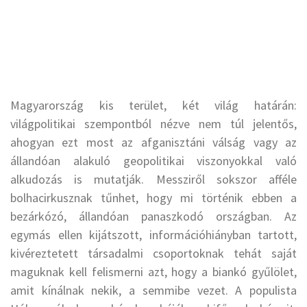
Magyarország kis terület, két világ határán:
világpolitikai szempontból nézve nem túl jelentős,
ahogyan ezt most az afganisztáni válság vagy az
állandóan alakuló geopolitikai viszonyokkal való
alkudozás is mutatják. Messziről sokszor afféle
bolhacirkusznak tűnhet, hogy mi történik ebben a
bezárkózó, állandóan panaszkodó országban. Az
egymás ellen kijátszott, információhiányban tartott,
kivéreztetett társadalmi csoportoknak tehát saját
maguknak kell felismerni azt, hogy a biankó gyűlölet,
amit kínálnak nekik, a semmibe vezet. A populista