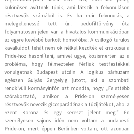
különösen avíttnak tűnik, ami látszik a felvonuláson
résztvevők számából is. És ha már felvonulás, a
melegellenessé tett ún. pedofiltörvény óta
folyamatosan jelen van a hivatalos kommunikációban
az egyre kevésbé burkolt homofóbia. A csillogó turulos
kavalkádot tehát nem ok nélkül kezdték el kritikusai a
Pride-hoz hasonlítani, amivel ugye, közismerten az a
probléma, hogy félmeztelen férfiak testfestékkel
vonulgatnak Budapest utcáin. A logikus párhuzam
egészen Gulyás Gergelyig jutott, aki a szombati
rendkívüli kormányinfón azt mondta, hogy „Felettébb
szórakoztató, amikor a Pride-on személyesen
résztvevők nevezik giccsparádénak a tűzijátékot, ahol a
Szent Korona és egy kereszt jelent meg.” Én
személyesen sajnos idén nem voltam a budapesti
Pride-on, mert éppen Berlinben voltam, ott azonban