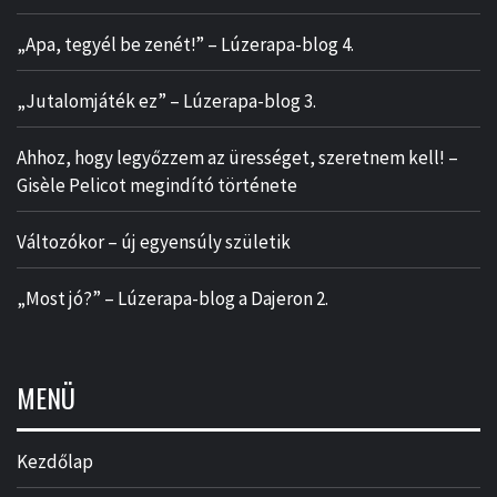
„Apa, tegyél be zenét!” – Lúzerapa-blog 4.
„Jutalomjáték ez” – Lúzerapa-blog 3.
Ahhoz, hogy legyőzzem az ürességet, szeretnem kell! –
Gisèle Pelicot megindító története
Változókor – új egyensúly születik
„Most jó?” – Lúzerapa-blog a Dajeron 2.
MENÜ
Kezdőlap