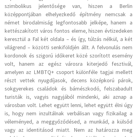
szimbolikus jelentősége van, hiszen a Berlin
középpontjában elhelyezkedő építmény nemcsak a
német birodalmiság legfontosabb jelképe, hanem a
kettészakított város fontos eleme, hiszen évtizedeken
keresztül a Fal két oldala – és így, túlzás nélkül, a két
világrend – közötti senkiföldjén állt. A felvonulás nem
kordonok és szigorú időkeret közé szorított esemény
volt, hanem az egész városra kiterjedő fesztivál,
amelyen az LMBTQ+ csoport különféle tagjai mellett
részt vettek nyugdíjasok, decens középkorú párok,
sokgyerekes családok és bámészkodó, felszabadult
turisták is, vagyis nagyjából mindenki, aki aznap a
városban volt. Lehet együtt lenni, lehet együtt élni úgy
is, hogy nem inzultálnak verbálisan vagy fizikailag a
véleményed, a meggyőződésed, a munkád, a külsőd
vagy az identitásod miatt. Nem az határozza meg