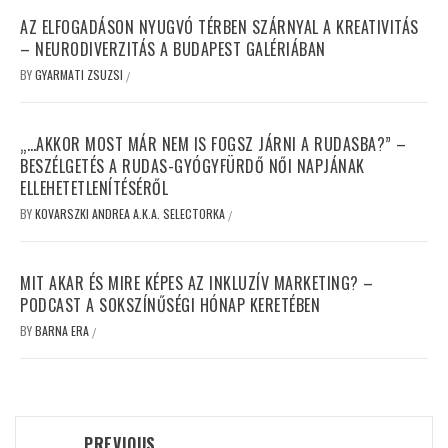
AZ ELFOGADÁSON NYUGVÓ TÉRBEN SZÁRNYAL A KREATIVITÁS
– NEURODIVERZITÁS A BUDAPEST GALÉRIÁBAN
BY
GYARMATI ZSUZSI
/
„…AKKOR MOST MÁR NEM IS FOGSZ JÁRNI A RUDASBA?” –
BESZÉLGETÉS A RUDAS-GYÓGYFÜRDŐ NŐI NAPJÁNAK
ELLEHETETLENÍTÉSÉRŐL
BY
KOVARSZKI ANDREA A.K.A. SELECTORKA
/
MIT AKAR ÉS MIRE KÉPES AZ INKLUZÍV MARKETING? –
PODCAST A SOKSZÍNŰSÉGI HÓNAP KERETÉBEN
BY
BARNA ERA
/
Post
PREVIOUS