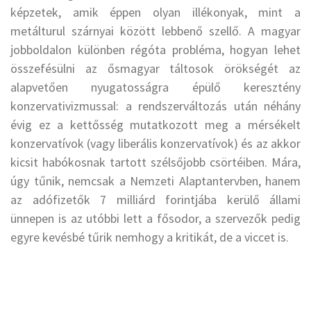
képzetek, amik éppen olyan illékonyak, mint a
metálturul szárnyai között lebbenő szellő. A magyar
jobboldalon különben régóta probléma, hogyan lehet
összefésülni az ősmagyar táltosok örökségét az
alapvetően nyugatosságra épülő keresztény
konzervativizmussal: a rendszerváltozás után néhány
évig ez a kettősség mutatkozott meg a mérsékelt
konzervatívok (vagy liberális konzervatívok) és az akkor
kicsit habókosnak tartott szélsőjobb csörtéiben. Mára,
úgy tűnik, nemcsak a Nemzeti Alaptantervben, hanem
az adófizetők 7 milliárd forintjába kerülő állami
ünnepen is az utóbbi lett a fősodor, a szervezők pedig
egyre kevésbé tűrik nemhogy a kritikát, de a viccet is.