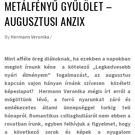
METÁLFÉNYŰ GYŰLÖLET –
AUGUSZTUSI ANZIX
By
Hermann Veronika
/
Mint afféle öreg diákoknak, ha ezekben a napokban
megint írnunk kéne a kötelező „Legkedvesebb
nyári élményem” fogalmazást, az augusztus
kapcsán vajon hányan írnánk szívesen közéleti
képeslapot? Hermann Veronika mégis írt erről a
mögöttünk lévő, a forró nyarunkat záró és
emlékezetes állami ünnepséggel torkig teli
hónapról. Romantikus csillaghullásról nem ebben a
rovatban írunk, egyben felhívjuk a figyelmet, hogy
a következő sorok és képek a nyugalom