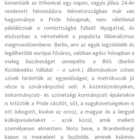
kimentünk az itthonival egy napon, vagyis július 24-én
rendezett felvonulásra. Németországban már van
hagyománya a Pride hónapnak, nem véletlenül
példálóznak a romlottságba fulladt Nyugattal, és
elsősorban a németekkel a populista illiberalizmus
megmondóemberei. Berlin, ami az egyik legzöldebb és
legélhetőbb európai főváros, valóban egész hónapban a
meleg büszkeséget ünnepelte: a BVG (Berlini
Közlekedési Vállalat –
a szerk.
) állomásokon színes
szívek hirdették az egyenlőséget, a metrókocsik jó
része is szivárványszínű volt. A közintézményeken,
önkormányzati- és szövetségi kormányzati épületekre
is kitűzték a Pride zászlót, sőt, a nagykövetségeken is
ott lobogott, kivéve az orosz, a magyar és a lengyel
külképviseleteket – azok közül, amik mellett
személyesen elmentem. Nota bene, a Brandenburgi
kapun is megjelent a buzilobbi, aminek különös