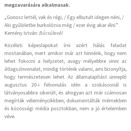
megzavarására alkalmasak.
„Gonosz lettél, vak és régi, / Egy elbutult idegen néni, /
Aki gyűlöletbe burkolózva még / ezer évig akar élni.”
Kemény István:
Búcsúlevél
Közéleti képeslapokat írni azért hálás feladat
mostanában, mert amikor már azt hinnénk, hogy nem
lehet fokozni a helyzetet, avagy mélyebbre vinni az
átlagszínvonalat, mindig történik valami, ami bizonyítja,
hogy természetesen lehet. Az államalapítást ünneplő
augusztus 20-i felvonulás idén a szokásosnál is
látványosabbra sikerült, és ahogyan azt már számosan
megírták véleménycikkben, dokumentálták mémekben
és közösségi média posztokban, nem a jó értelemben
véve.