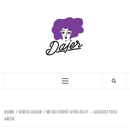
Skip
to
content
Primary
Menu
HOME
HIDEG DAJER
METÁLFÉNYŰ GYŰLÖLET – AUGUSZTUSI
ANZIX