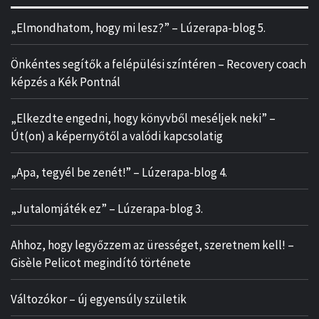
„Elmondhatom, hogy mi lesz?” – Lúzerapa-blog 5.
Önkéntes segítők a felépülési színtéren – Recovery coach
képzés a Kék Pontnál
„Elkezdte engedni, hogy könyvből meséljek neki” –
Út(on) a képernyőtől a valódi kapcsolatig
„Apa, tegyél be zenét!” – Lúzerapa-blog 4.
„Jutalomjáték ez” – Lúzerapa-blog 3.
Ahhoz, hogy legyőzzem az ürességet, szeretnem kell! –
Gisèle Pelicot megindító története
Változókor – új egyensúly születik