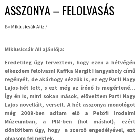
ASSZONYA – FELOLVASÁS
By
Miklusicsák Aliz
/
Miklusicsák Ali ajánlója:
Eredetileg úgy terveztem, hogy ezen a hétvégén
elkezdem felolvasni Kaffka Margit Hangyaboly című
regényét, de akárhogy nézzük is, ez egy Parti Nagy
Lajos-hét lett, s ezt még az írónő is megértené…
Így én is, mint sokan mások, elővettem Parti Nagy
Lajos novelláit, verseit. A hét asszonya monológot
még 2009-ben adtam elő a Petőfi Irodalmi
Múzeumban, a PIM-ben (hol máshol), ezért
döntöttem úgy, hogy a szerző engedélyével, ezt
olvasom fel nektek.