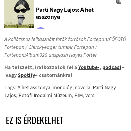
A kollázshoz felhasznált fotók forrásai: Fortepan/FŐFOTÓ
Fortepan / Chuckyeager tumblr Fortepan /
Fortepan/Album028 unsplash Hayes Potter
Ha tetszett, iratkozzatok fel a
Youtube-
,
podcast
–
vagy
Spotify
– csatornánkra!
Tags:
A hét asszonya
,
monológ
,
novella
,
Parti Nagy
Lajos
,
Petófi Irodalmi Múzeum
,
PIM
,
vers
EZ IS ÉRDEKELHET