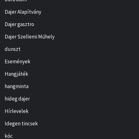
Dajer Alapítvány
Dajer gasztro
Dajer Szellemi Műhely
dunszt
Események
Hangjáték
hangminta
hideg dajer
Hírlevelek
Idegen tincsek
kóc