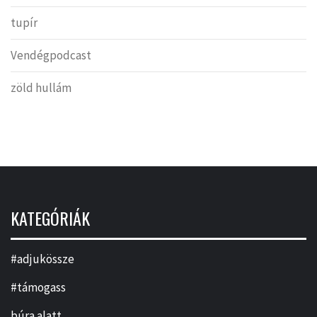
tupír
Vendégpodcast
zöld hullám
KATEGÓRIÁK
#adjukössze
#támogass
búra alatt