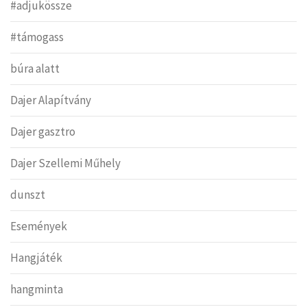
#adjukössze
#támogass
búra alatt
Dajer Alapítvány
Dajer gasztro
Dajer Szellemi Műhely
dunszt
Események
Hangjáték
hangminta