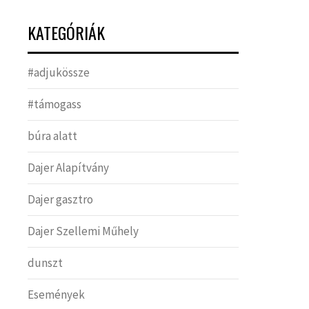
KATEGÓRIÁK
#adjukössze
#támogass
búra alatt
Dajer Alapítvány
Dajer gasztro
Dajer Szellemi Műhely
dunszt
Események