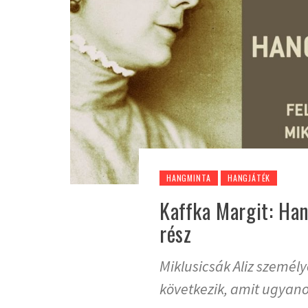
HANGMINTA
HANGJÁTÉK
Kaffka Margit: Hang
rész
Miklusicsák Aliz személ
következik, amit ugyanol