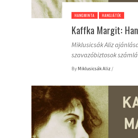
HANGMINTA
HANGJÁTÉK
Kaffka Margit: Han
Miklusicsák Aliz ajánlás
szavazóbiztosok számlá
By
Miklusicsák Aliz
/