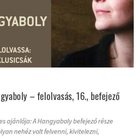
yaboly – felolvasás, 16., befejező
yes ajánlója: A Hangyaboly befejező része
yan nehéz volt felvenni, kivitelezni,