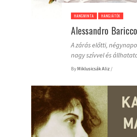
HANGMINTA
HANGJÁTÉK
Alessandro Baricco
A zárás előtti, négynap
nagy szívvel és állhata
By
Miklusicsák Aliz
/