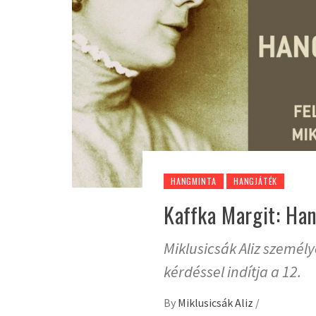
HANGMINTA
HANGJÁTÉK
Kaffka Margit: Han
Miklusicsák Aliz személye
kérdéssel indítja a 12.
By
Miklusicsák Aliz
/