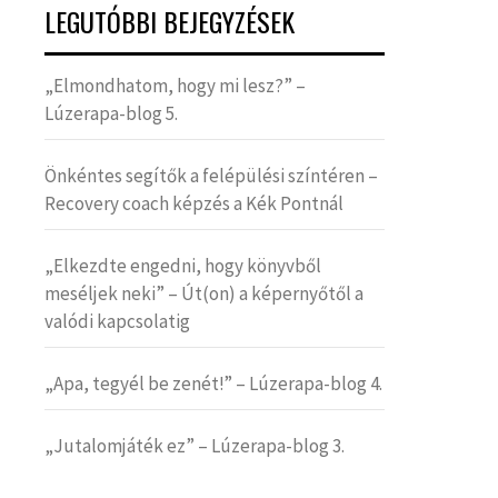
LEGUTÓBBI BEJEGYZÉSEK
„Elmondhatom, hogy mi lesz?” –
Lúzerapa-blog 5.
Önkéntes segítők a felépülési színtéren –
Recovery coach képzés a Kék Pontnál
„Elkezdte engedni, hogy könyvből
meséljek neki” – Út(on) a képernyőtől a
valódi kapcsolatig
„Apa, tegyél be zenét!” – Lúzerapa-blog 4.
„Jutalomjáték ez” – Lúzerapa-blog 3.