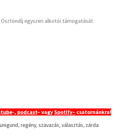
sztöndíj egyszeri alkotói támogatását.
utube
-,
podcast
– vagy
Spotify–
csatornánkra!
unigund
,
regény
,
szavazás
,
választás
,
zárda