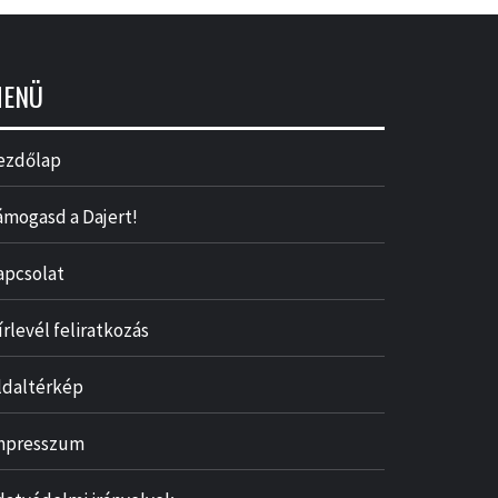
ENÜ
ezdőlap
ámogasd a Dajert!
apcsolat
írlevél feliratkozás
ldaltérkép
mpresszum