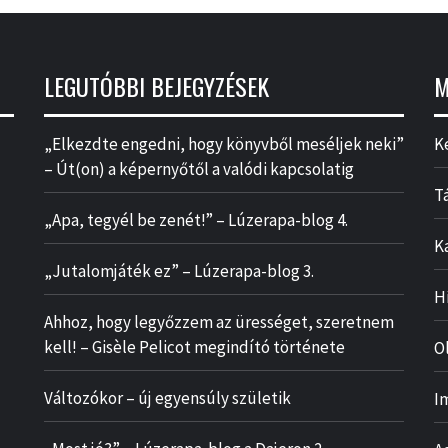
LEGUTÓBBI BEJEGYZÉSEK
M
„Elkezdte engedni, hogy könyvből meséljek neki”
K
– Út(on) a képernyőtől a valódi kapcsolatig
T
„Apa, tegyél be zenét!” – Lúzerapa-blog 4.
K
„Jutalomjáték ez” – Lúzerapa-blog 3.
H
Ahhoz, hogy legyőzzem az ürességet, szeretnem
kell! – Gisèle Pelicot megindító története
O
Változókor – új egyensúly születik
I