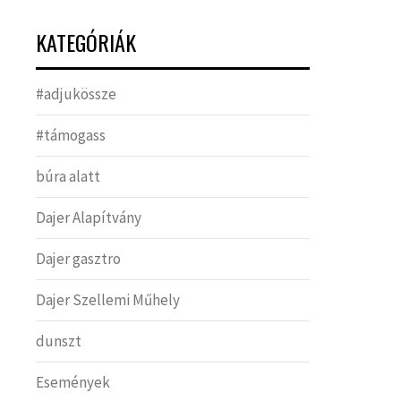
KATEGÓRIÁK
#adjukössze
#támogass
búra alatt
Dajer Alapítvány
Dajer gasztro
Dajer Szellemi Műhely
dunszt
Események