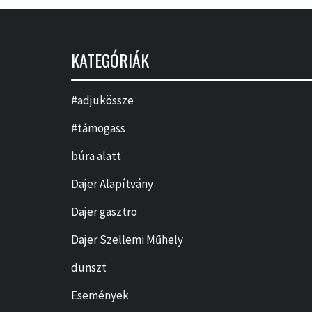
KATEGÓRIÁK
#adjukössze
#támogass
búra alatt
Dajer Alapítvány
Dajer gasztro
Dajer Szellemi Műhely
dunszt
Események