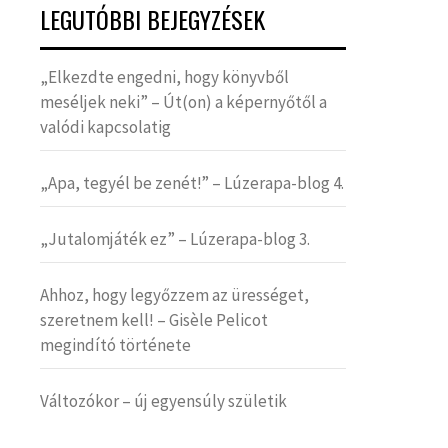
LEGUTÓBBI BEJEGYZÉSEK
„Elkezdte engedni, hogy könyvből
meséljek neki” – Út(on) a képernyőtől a
valódi kapcsolatig
„Apa, tegyél be zenét!” – Lúzerapa-blog 4.
„Jutalomjáték ez” – Lúzerapa-blog 3.
Ahhoz, hogy legyőzzem az ürességet,
szeretnem kell! – Gisèle Pelicot
megindító története
Változókor – új egyensúly születik