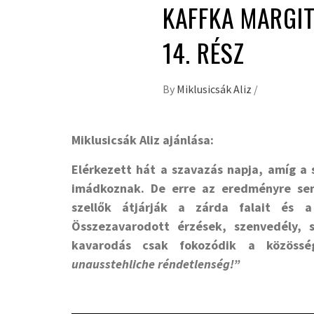
KAFFKA MARGIT
14. RÉSZ
By
Miklusicsák Aliz
/
Miklusicsák Aliz ajánlása:
Elérkezett hát a szavazás napja, amíg a
imádkoznak. De erre az eredményre sen
szellők átjárják a zárda falait és 
Összezavarodott érzések, szenvedély, 
kavarodás csak fokozódik a közöss
unausstehliche réndetlenség!”