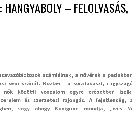
: HANGYABOLY – FELOLVASÁS,
 szavazóbiztosok számlálnak, a nővérek a padokban
ki sem számít. Közben a koratavaszi, rügyszagú
a nők közötti vonzalom egyre erősebben izzik.
szerelem és szerzetesi rajongás.
A fejetlenség, a
égben, vagy ahogy Kunigund mondja,
„was fir