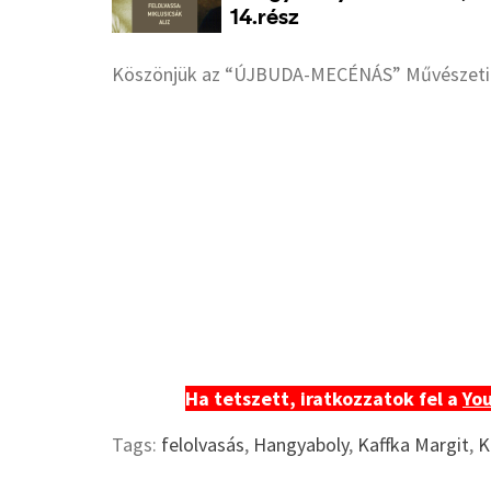
Köszönjük az “ÚJBUDA-MECÉNÁS” Művészeti Ö
Ha tetszett, iratkozzatok fel a
Yo
Tags:
felolvasás
,
Hangyaboly
,
Kaffka Margit
,
K