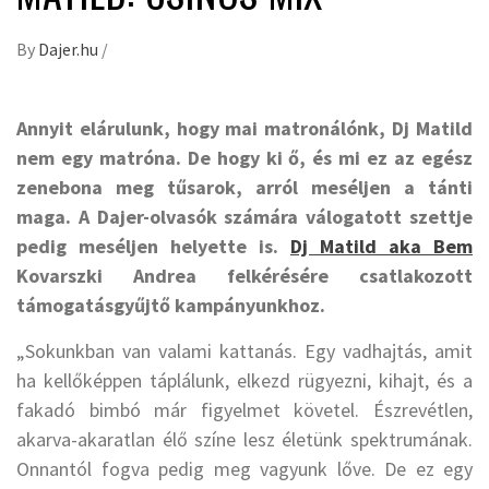
By
Dajer.hu
/
Annyit elárulunk, hogy mai matronálónk, Dj Matild
nem egy matróna. De hogy ki ő, és mi ez az egész
zenebona meg tűsarok, arról meséljen a tánti
maga. A Dajer-olvasók számára válogatott szettje
pedig meséljen helyette is.
Dj Matild aka Bem
Kovarszki Andrea felkérésére csatlakozott
támogatásgyűjtő kampányunkhoz.
„Sokunkban van valami kattanás. Egy vadhajtás, amit
ha kellőképpen táplálunk, elkezd rügyezni, kihajt, és a
fakadó bimbó már figyelmet követel. Észrevétlen,
akarva-akaratlan élő színe lesz életünk spektrumának.
Onnantól fogva pedig meg vagyunk lőve. De ez egy