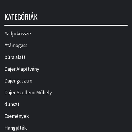
KATEGÓRIÁK
#adjukössze
#támogass
búra alatt
Dajer Alapítvány
Dajer gasztro
Dajer Szellemi Műhely
dunszt
Események
Hangjáték