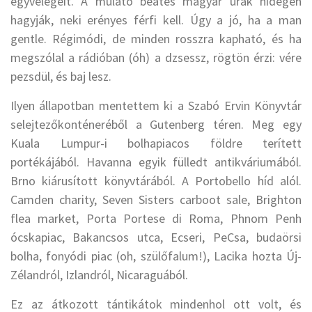
egyvelegeit. A mulató beates magyar urak hidegen
hagyják, neki erényes férfi kell. Úgy a jó, ha a man
gentle. Régimódi, de minden rosszra kapható, és ha
megszólal a rádióban (óh) a dzsessz, rögtön érzi: vére
pezsdül, és baj lesz.
Ilyen állapotban mentettem ki a Szabó Ervin Könyvtár
selejtezőkonténeréből a Gutenberg téren. Meg egy
Kuala Lumpur-i bolhapiacos földre terített
portékájából. Havanna egyik fülledt antikváriumából.
Brno kiárusított könyvtárából. A Portobello híd alól.
Camden charity, Seven Sisters carboot sale, Brighton
flea market, Porta Portese di Roma, Phnom Penh
ócskapiac, Bakancsos utca, Ecseri, PeCsa, budaörsi
bolha, fonyódi piac (oh, szülőfalum!), Lacika hozta Új-
Zélandról, Izlandról, Nicaraguából.
Ez az átkozott tántikátok mindenhol ott volt, és