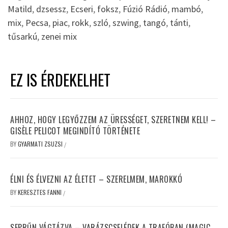
Matild
,
dzsessz
,
Ecseri
,
foksz
,
Fúzió Rádió
,
mambó
,
mix
,
Pecsa
,
piac
,
rokk
,
szló
,
szwing
,
tangó
,
tánti
,
tűsarkú
,
zenei mix
EZ IS ÉRDEKELHET
AHHOZ, HOGY LEGYŐZZEM AZ ÜRESSÉGET, SZERETNEM KELL! –
GISÈLE PELICOT MEGINDÍTÓ TÖRTÉNETE
BY
GYARMATI ZSUZSI
/
ÉLNI ÉS ÉLVEZNI AZ ÉLETET – SZERELMEM, MAROKKÓ
BY
KERESZTES FANNI
/
SEPRŰN VÁGTÁZVA – VARÁZSCSELÉDEK A TRAFÓBAN (MAGIC