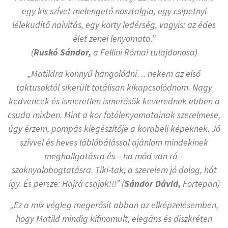
egy kis szívet melengető nosztalgia, egy csipetnyi
léleküdítő naivitás, egy korty ledérség, vagyis: az édes
élet zenei lenyomata.”
(
Ruskó Sándor,
a Fellini Római tulajdonosa)
„Matildra könnyű hangolódni… nekem az első
taktusoktól sikerült totálisan kikapcsolódnom. Nagy
kedvencek és ismeretlen ismerősök keverednek ebben a
csuda mixben. Mint a kor fotólenyomatainak szerelmese,
úgy érzem, pompás kiegészítője a korabeli képeknek. Jó
szívvel és heves láblóbálással ajánlom mindekinek
meghallgatásra és – ha mód van rá –
szoknyalobogtatásra. Tiki-tak, a szerelem jó dolog, hát
így. És persze: Hajrá csajok!!!” (
Sándor Dávid,
Fortepan)
„Ez a mix végleg megerősít abban az elképzelésemben,
hogy Matild mindig kifinomult, elegáns és diszkréten