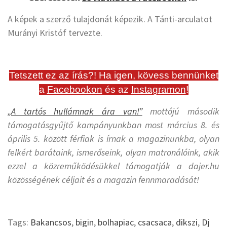
A képek a szerző tulajdonát képezik. A Tánti-arculatot
Murányi Kristóf tervezte.
Tetszett ez az írás?! Ha igen, kövess bennünket
a
Facebookon
és az
Instagramon
!
„A tartós hullámnak ára van!”
mottójú második
támogatásgyűjtő kampányunkban most március 8. és
április 5. között férfiak is írnak a magazinunkba, olyan
felkért barátaink, ismerőseink, olyan matronálóink, akik
ezzel a közreműködésükkel támogatják a dajer.hu
közösségének céljait és a magazin fennmaradását!
Tags:
Bakancsos
,
bigin
,
bolhapiac
,
csacsaca
,
dikszi
,
Dj