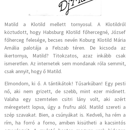
Matild a Klotild mellett tornyosul. A Klotildról
köztudott, hogy Habsburg Klotild főhercegné, József
főherceg felesége, becses nevén Koburg Klotild Mária
Amália palotája a Felszab téren. De kicsoda az
ikertornya, Matild? Titokzatos, azaz inkább csak
ismeretlen. Az internetek sem mondanak róla semmit,
csak annyit, hogy ő Matild.
Elmondom, ki ő. A tántikátok! Tűsarkúban! Egy pesti
nő, aki nem grizett, de szebb, mint ezer midinett.
Valaha egy szemtelen csitri lány volt, aki azért
méregetett lopva, úgy a frufru alól. Matild szereti a
szép szavakat. Bien, a csúnyákat is. Kedveli, ha rém a
rím, ha forró a forno, amiben kisütheti a kacsintós