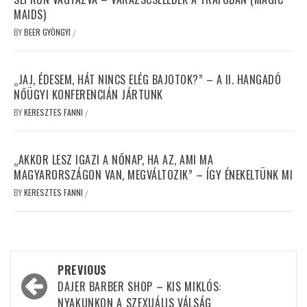
MAIDS)
BY
BEER GYÖNGYI
/
„JAJ, ÉDESEM, HÁT NINCS ELÉG BAJOTOK?” – A II. HANGADÓ
NŐÜGYI KONFERENCIÁN JÁRTUNK
BY
KERESZTES FANNI
/
„AKKOR LESZ IGAZI A NŐNAP, HA AZ, AMI MA
MAGYARORSZÁGON VAN, MEGVÁLTOZIK” – ÍGY ÉNEKELTÜNK MI
BY
KERESZTES FANNI
/
Post
PREVIOUS
navigation
DAJER BARBER SHOP – KIS MIKLÓS:
NYAKUNKON A SZEXUÁLIS VÁLSÁG