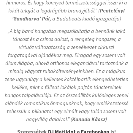
humoros. És hogy könnyed természetességgel issza ki a
lokál tulaját a legdrágább brandyjéből.” (
Pentelényi
’Gandharva’ Pál,
a Budabeats kiadó igazgatója)
„A big band hangzása megszólaltatja a bennünk lakó
táncost és a csinos dalost, a rengeteg hangszer, a
virtuóz változatosság a zeneélvezet cirkuszi
forgatagával ajándékoz meg. Elragad egy sosem volt
álomvilágba, ahová otthonos eleganciával tartoznánk a
mindig vágyott ruhakölteményeinkben. Ez a mágikus
zene ugyanúgy a kellemes koktélpartik elengedhetetlen
kelléke, mint a fülledt lokálok pajzán tánctereinek
hangos talpalávalója. Ez az összeállítás különleges zenei
ajándék romantikus önmagunknak, hogy emlékezetessé
tehessük a pillanatot egy elmúlt vagy talán sosem volt
nagyvilág dalaival.” (
Kanada Káosz
)
Szeressétek
DJ Matildot a Facebookon
is!