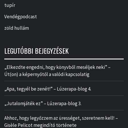
tupír
Vendégpodcast
zöld hullám
LEGUTÓBBI BEJEGYZÉSEK
„Elkezdte engedni, hogy könyvből meséljek neki” –
Út(on) a képernyőtől a valódi kapcsolatig
„Apa, tegyél be zenét!” – Lúzerapa-blog 4.
„Jutalomjáték ez” – Lúzerapa-blog 3.
Ahhoz, hogy legyőzzem az ürességet, szeretnem kell! –
Gisèle Pelicot megindító története