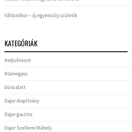
Változókor – új egyensúly születik
KATEGÓRIÁK
#adjukössze
#támogass
búra alatt
Dajer Alapítvány
Dajer gasztro
Dajer Szellemi Műhely