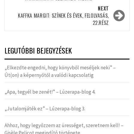
NEXT
KAFFKA MARGIT: SZÍNEK ÉS ÉVEK, FELOLVASÁS,
22.RÉSZ
LEGUTÓBBI BEJEGYZÉSEK
„Elkezdte engedni, hogy könyvből meséljek neki” –
Út(on) a képernyőtől a valódi kapcsolatig
„Apa, tegyél be zenét!” – Lúzerapa-blog 4.
„Jutalomjáték ez” – Lúzerapa-blog 3.
Ahhoz, hogy legyőzzem az ürességet, szeretnem kell! –
Gisèle Pelicot megindító története