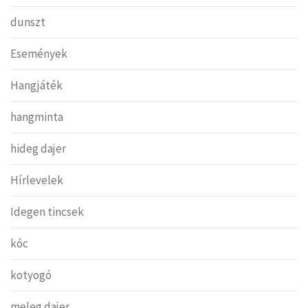
dunszt
Események
Hangjáték
hangminta
hideg dajer
Hírlevelek
Idegen tincsek
kóc
kotyogó
meleg dajer