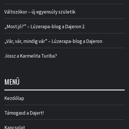
Változókor – új egyensúly születik
„Most jó?” – Lúzerapa-blog a Dajeron 2.
„Vár, vár, mindig vár” – Lúzerapa-blog a Dajeron
Jössz a Karmelita Turiba?
MENÜ
Kezdőlap
Támogasd a Dajert!
Kapcsolat