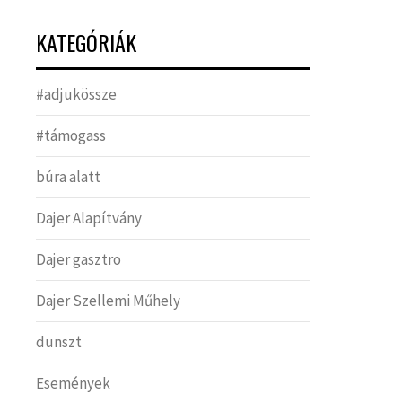
KATEGÓRIÁK
#adjukössze
#támogass
búra alatt
Dajer Alapítvány
Dajer gasztro
Dajer Szellemi Műhely
dunszt
Események