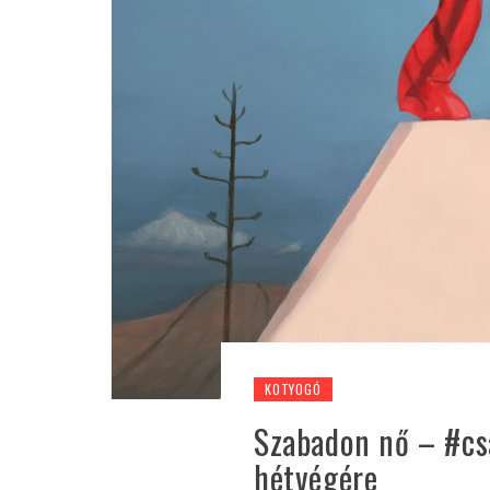
KOTYOGÓ
Szabadon nő – #cs
hétvégére