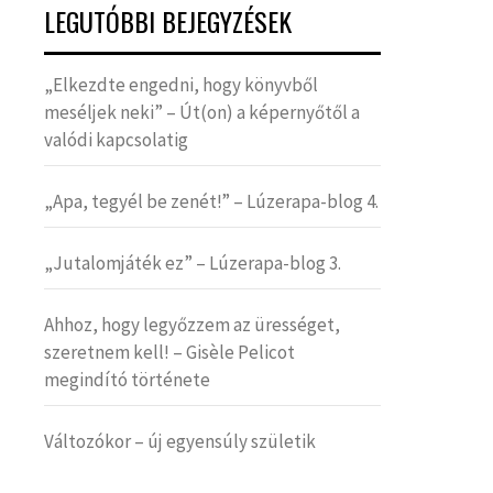
LEGUTÓBBI BEJEGYZÉSEK
„Elkezdte engedni, hogy könyvből
meséljek neki” – Út(on) a képernyőtől a
valódi kapcsolatig
„Apa, tegyél be zenét!” – Lúzerapa-blog 4.
„Jutalomjáték ez” – Lúzerapa-blog 3.
Ahhoz, hogy legyőzzem az ürességet,
szeretnem kell! – Gisèle Pelicot
megindító története
Változókor – új egyensúly születik