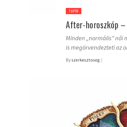
TUPÍR
After-horoszkóp – 
Minden „normális” női 
is megörvendezteti az ol
By
szerkesztoseg
/