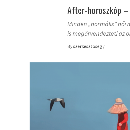
After-horoszkóp –
Minden „normális” női 
is megörvendezteti az ol
By
szerkesztoseg
/