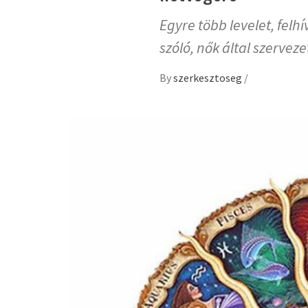
Egyre több levelet, fel
szóló, nők által szervez
By
szerkesztoseg
/