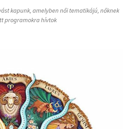
hívást kapunk, amelyben női tematikájú, nőknek
ett programokra hívtok