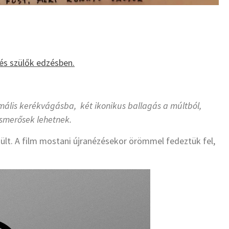
és szülők edzésben.
rmális kerékvágásba, két ikonikus ballagás a múltból,
smerősek lehetnek.
ült. A film mostani újranézésekor örömmel fedeztük fel,