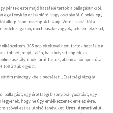
gy péntek este majd hazafelé tartok a ballagásunkról.
án egy fénykép az iskoláról vagy osztályról. Cipelek egy
ől allergiásan tüsszögök hazáig. Vörös a sírástól a
m érdekel igazán, mert büszke vagyok, tele emlékekkel,
 elképzeltem. 365 nap elteltével nem tartok hazafelé a
unk többet, majd, talán, ha a helyzet engedi, az
 online osztályfőnöki órát tartok, abban a hónapok óta
őt töltöttük együtt.
Beütöm mindegyikbe a pecsétet: „Érettségi vizsgát
ői ballagást, egy érettségi bizonyítványosztást, egy
zek legyenek, hogy ne úgy emlékezzenek erre az évre,
rom szóval ezt az utolsó tanévüket.
Üres, demotiváló,