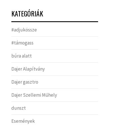
KATEGÓRIÁK
#adjukössze
#támogass
búra alatt
Dajer Alapítvány
Dajer gasztro
Dajer Szellemi Műhely
dunszt
Események