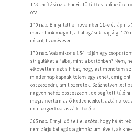
173 tanítási nap. Ennyit töltöttek online üze
óta.
170 nap. Ennyi telt el november 11-e és áprili
maradtunk megint, a ballagásuk napjáig. 170 
nélkül, tizenévesen.
170 nap. Valamikor a 154. táján egy csoport
strigulákat a falba, mint a börtönben? Nem, 
elkövettem azt a hibát, hogy azt mondtam a
mindennap kapnak tőlem egy zenét, amíg onli
összeszedni, amit szeretek. Százhetven lett b
nagyon nehéz összeszedni, de segített túlélni, 
megismertem az ő kedvenceiket, aztán a kedven
nem engedtek kiszállni belőle.
365 nap. Ennyi idő telt el azóta, hogy hálát 
nem zárja ballagás a gimnáziumi éveit, akikne