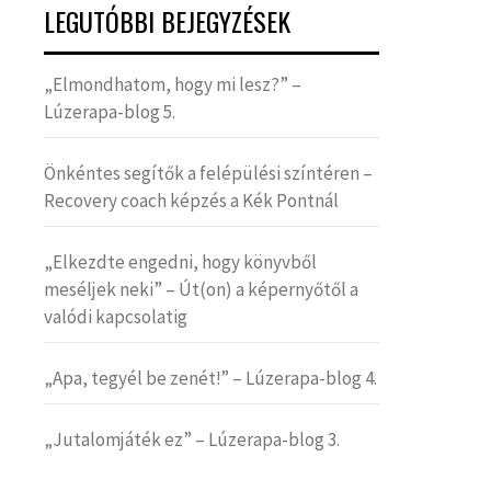
LEGUTÓBBI BEJEGYZÉSEK
„Elmondhatom, hogy mi lesz?” –
Lúzerapa-blog 5.
Önkéntes segítők a felépülési színtéren –
Recovery coach képzés a Kék Pontnál
„Elkezdte engedni, hogy könyvből
meséljek neki” – Út(on) a képernyőtől a
valódi kapcsolatig
„Apa, tegyél be zenét!” – Lúzerapa-blog 4.
„Jutalomjáték ez” – Lúzerapa-blog 3.