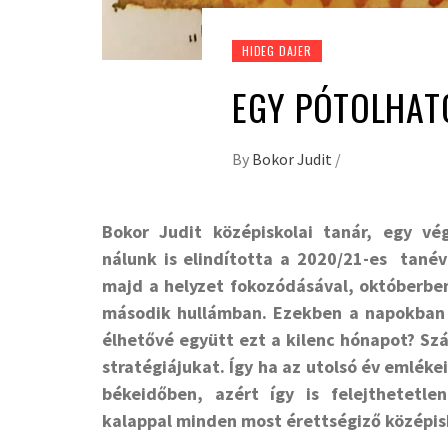
HIDEG DAJER
EGY PÓTOLHAT
By
Bokor Judit
/
Bokor Judit középiskolai tanár, egy vé
nálunk is elindította a 2020/21-es tané
majd a helyzet fokozódásával, októberb
második hullámban. Ezekben a napokban 
élhetővé együtt ezt a kilenc hónapot? Sz
stratégiájukat. Így ha az utolsó év emléke
békeidőben, azért így is felejthetet
kalappal minden most érettségiző középis