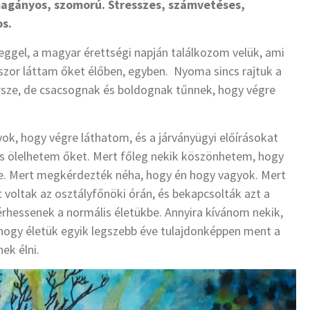
 magányos, szomorú. Stresszes, számvetéses,
os.
eggel, a magyar érettségi napján találkozom velük, ami
zor láttam őket élőben, egyben. Nyoma sincs rajtuk a
rsze, de csacsognak és boldognak tűnnek, hogy végre
ok, hogy végre láthatom, és a járványügyi előírásokat
s ölelhetem őket. Mert főleg nekik köszönhetem, hogy
e. Mert megkérdezték néha, hogy én hogy vagyok. Mert
 voltak az osztályfőnöki órán, és bekapcsolták azt a
érhessenek a normális életükbe. Annyira kívánom nekik,
ogy életük egyik legszebb éve tulajdonképpen ment a
ek élni.