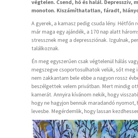
végtelen. Csend, hó és halál. Depresszív,
monoton. Kiszámíthatatlan, fáradt, hiány
A gyerek, a kamasz pedig csuda lény. Hétfőn r
már maga egy ajándék, a 170 nap alatt hároms
stressznek meg a depressziónak. Izgulnak, pe
találkoznak.
Én meg egyszerűen csak végtelenül hálás vagy
megszegve csoportosulhatok velük, sőt meg i
nem zakkantam bele ebbe a nagyon rossz évb
beszélgettek velem privátban. Mert mindig ott
kamerát. Annyira kívánom nekik, hogy visszat
hogy ne hagyjon bennük maradandó nyomot, h
levesbe. Megérdemlik, hogy lassan kezdhessen