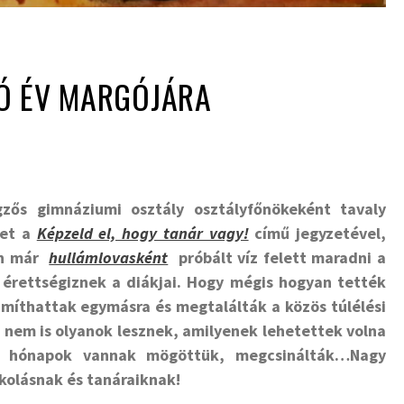
Ó ÉV MARGÓJÁRA
gzős gimnáziumi osztály osztályfőnökeként tavaly
vet a
Képzeld el, hogy tanár vagy!
című jegyzetével,
en már
hullámlovasként
próbált víz felett maradni a
érettségiznek a diákjai. Hogy mégis hogyan tették
ámíthattak egymásra és megtalálták a közös túlélési
i nem is olyanok lesznek, amilyenek lehetettek volna
len hónapok vannak mögöttük, megcsinálták…
Nagy
kolásnak és tanáraiknak!