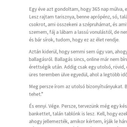
Egy éve azt gondoltam, hogy 365 nap múlva, e
Lesz rajtam tarisznya, benne aprópénz, só, tal
csokrot, ami összekeni a szépruhámat, és amit
szemem, fáj a lábam a lassú vonulástól, de ne
és bár sírok, tudom, hogy ez az élet rendje.
Aztán kiderül, hogy semmi sem úgy van, ahogy
ballagásról. Ballagás sincs, online már nem bír
érettségik után. Addig csak egy utolsó, rövid,
üres teremben ülve egyedül, ahol a legtöbb id
Meg persze írom az utolsó bizonyítványukat. 
tehet.”
És ennyi. Vége. Persze, tervezünk még egy kés
bankettet, talán tablónk is lesz. Kell, hogy e
ahogy jellemezték, amikor kértem, írják le há