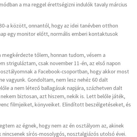
mmódban a ma reggel érettségizni indulók tavaly március
s 30-a között, onnantól, hogy az idei tanévben otthon
nap egy monitor előtt, normális emberi kontaktusok
om megkérdezte tőlem, honnan tudom, vésem a
nem striguláztam, csak november 11-én, az első napon
z osztályomnak a Facebook-csoportban, hogy akkor most
ne vagyunk. Gondoltam, nem lesz nehéz 60 dalt
előle a nem létező ballagásuk napjára, százhetven dalt
nekem biztosan, azt hiszem, nekik is. Lett belőle játék,
c filmjeiket, könyveiket. Elindított beszélgetéseket, és
rebegtem az égnek, hogy nem az én osztályom az, akinek
k nincsenek sírós-mosolygós, nosztalgiázós utolsó évei.