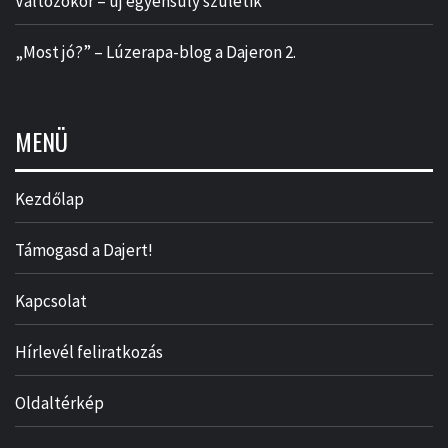
Változókor – új egyensúly születik
„Most jó?” – Lúzerapa-blog a Dajeron 2.
MENÜ
Kezdőlap
Támogasd a Dajert!
Kapcsolat
Hírlevél feliratkozás
Oldaltérkép