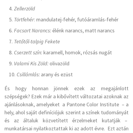
Zellerzöld
Törtfehér
: mandulatej-fehér, futóáramlás-fehér
Facsart Narancs:
élénk narancs, matt narancs
Tetőtől-talpig Fekete
Cserzett szín:
karamell, homok, rózsás nugát
Valami Kis Zöld:
olivazöld
Csillámlás:
arany és ezüst
És hogy honnan jönnek ezek az megajánlott
szépségek? Ezek már a kibővített változatai azoknak az
ajánlásoknak, amelyeket a Pantone Color Institute – a
hely, ahol saját definíciójuk szerint a színek tudományát
és az általuk közvetített érzelmeket kutatják –
munkatársai nyilatkoztattak ki az adott évre. Ezt aztán