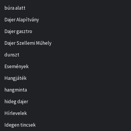
búra alatt
Dajer Alapítvány
Dajer gasztro
Dajer Szellemi Műhely
dunszt
Események
Hangjáték
hangminta
hideg dajer
Hírlevelek
Idegen tincsek