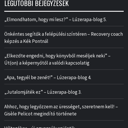
LEGUTÓBBI BEJEGYZÉSEK
„Elmondhatom, hogy mi lesz?” – Lúzerapa-blog 5.
Önkéntes segítők a felépülési színtéren – Recovery coach
képzés a Kék Pontnál
„Elkezdte engedni, hogy könyvből meséljek neki” –
Út(on) a képernyőtől a valódi kapcsolatig
„Apa, tegyél be zenét!” – Lúzerapa-blog 4.
„Jutalomjáték ez” – Lúzerapa-blog 3.
Ahhoz, hogy legyőzzem az ürességet, szeretnem kell! –
Gisèle Pelicot megindító története