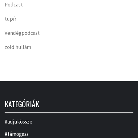
Podcast
tupír
Vendégpodcast
zöld hullám
KATEGÓRIÁK
#adjukössze
#támogass