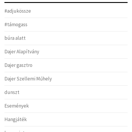
#adjukössze
#támogass
búra alatt
Dajer Alapítvány
Dajer gasztro
Dajer Szellemi Műhely
dunszt
Események
Hangjáték