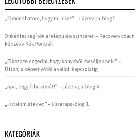
LEGUTÓBBI BEJEGYZÉSEK
„Elmondhatom, hogy mi lesz?” – Lúzerapa-blog 5.
Önkéntes segítők a felépülési színtéren – Recovery coach
képzés a Kék Pontnál
„Elkezdte engedni, hogy könyvből meséljek neki” –
Út(on) a képernyőtől a valódi kapcsolatig
„Apa, tegyél be zenét!” – Lúzerapa-blog 4.
„Jutalomjáték ez” – Lúzerapa-blog 3.
KATEGÓRIÁK