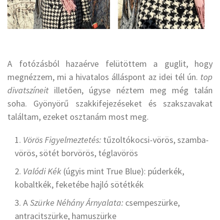
A fotózásból hazaérve felütöttem a guglit, hogy
megnézzem, mi a hivatalos álláspont az idei tél ún.
top
divatszíneit
illetően, úgyse néztem meg még talán
soha. Gyönyörű szakkifejezéseket és szakszavakat
találtam, ezeket osztanám most meg.
Vörös Figyelmeztetés:
tűzoltókocsi-vörös, szamba-
vörös, sötét borvörös, téglavörös
Valódi Kék
(úgyis mint True Blue): púderkék,
kobaltkék, feketébe hajló sötétkék
A
Szürke Néhány Árnyalata:
csempeszürke,
antracitszürke, hamuszürke