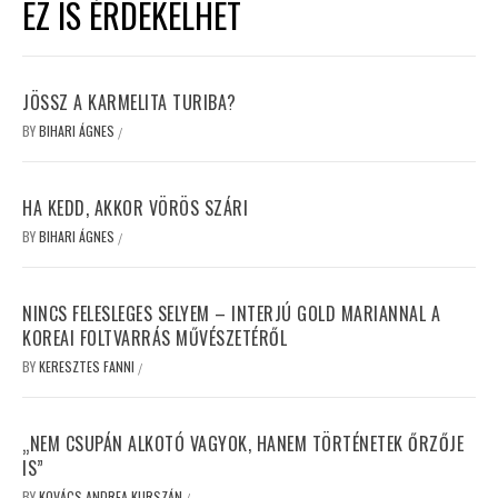
EZ IS ÉRDEKELHET
JÖSSZ A KARMELITA TURIBA?
BY
BIHARI ÁGNES
/
HA KEDD, AKKOR VÖRÖS SZÁRI
BY
BIHARI ÁGNES
/
NINCS FELESLEGES SELYEM – INTERJÚ GOLD MARIANNAL A
KOREAI FOLTVARRÁS MŰVÉSZETÉRŐL
BY
KERESZTES FANNI
/
„NEM CSUPÁN ALKOTÓ VAGYOK, HANEM TÖRTÉNETEK ŐRZŐJE
IS”
BY
KOVÁCS ANDREA KURSZÁN
/