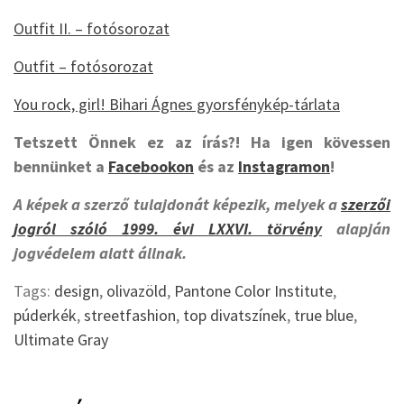
Outfit II. – fotósorozat
Outfit – fotósorozat
You rock, girl! Bihari Ágnes gyorsfénykép-tárlata
Tetszett Önnek ez az írás?! Ha igen kövessen
bennünket a
Facebookon
és az
Instagramon
!
A képek a szerző tulajdonát képezik, melyek a
szerzői
jogról szóló 1999. évi LXXVI. törvény
alapján
jogvédelem alatt állnak.
Tags:
design
,
olivazöld
,
Pantone Color Institute
,
púderkék
,
streetfashion
,
top divatszínek
,
true blue
,
Ultimate Gray