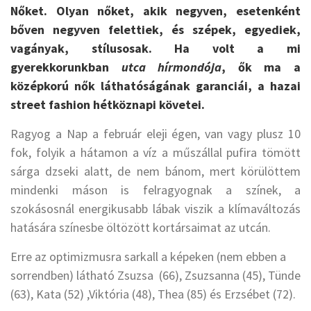
Nőket. Olyan nőket, akik negyven, esetenként
bőven negyven felettiek, és szépek, egyediek,
vagányak, stílusosak. Ha volt a mi
gyerekkorunkban
utca hírmondója
, ők ma a
középkorú nők láthatóságának garanciái, a hazai
street fashion hétköznapi követei.
Ragyog a Nap a február eleji égen, van vagy plusz 10
fok, folyik a hátamon a víz a műszállal pufira tömött
sárga dzseki alatt, de nem bánom, mert körülöttem
mindenki máson is felragyognak a színek, a
szokásosnál energikusabb lábak viszik a klímaváltozás
hatására színesbe öltözött kortársaimat az utcán.
Erre az optimizmusra sarkall a képeken (nem ebben a
sorrendben) látható Zsuzsa (66), Zsuzsanna (45), Tünde
(63), Kata (52) ,Viktória (48), Thea (85) és Erzsébet (72).