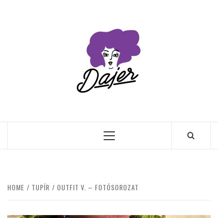
Skip
to
content
Primary
Menu
HOME
TUPÍR
OUTFIT V. – FOTÓSOROZAT