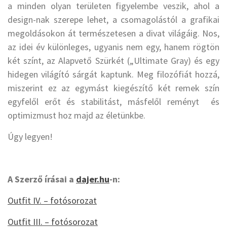
a minden olyan területen figyelembe veszik, ahol a
design-nak szerepe lehet, a csomagolástól a grafikai
megoldásokon át természetesen a divat világáig. Nos,
az idei év különleges, ugyanis nem egy, hanem rögtön
két színt, az Alapvető Szürkét („Ultimate Gray) és egy
hidegen világító sárgát kaptunk. Meg filozófiát hozzá,
miszerint ez az egymást kiegészítő két remek szín
egyfelől erőt és stabilitást, másfelől reményt és
optimizmust hoz majd az életünkbe.
Úgy legyen!
A Szerző írásai a
dajer.hu
-n:
Outfit IV. – fotósorozat
Outfit III. – fotósorozat