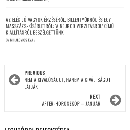
AZ ELÉG JÓ VAGYOK ÉRZÉSÉRŐL, BILLENTYŰKRŐL ÉS EGY
MASSZÁZS-KÍSÉRLETRŐL: ‘A NEURODIVERZITÁSRÓL’ CÍMŰ
KIÁLLÍTÁSRÓL BESZÉLGETTÜNK
BY
MIHALOVICS ÉVA
/
Post
PREVIOUS
navigation
NEM A KIVÁLÓSÁGOT, HANEM A KIVÁLTSÁGOT
LÁTJÁK
NEXT
AFTER-HOROSZKÓP – JANUÁR