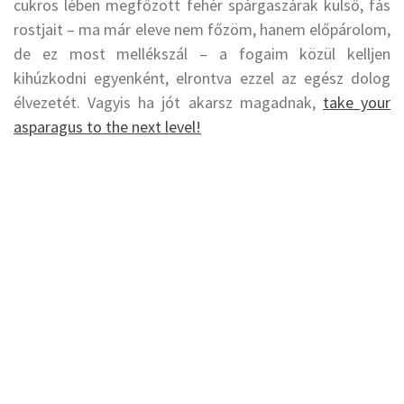
cukros lében megfőzött fehér spárgaszárak külső, fás
rostjait – ma már eleve nem főzöm, hanem előpárolom,
de ez most mellékszál – a fogaim közül kelljen
kihúzkodni egyenként, elrontva ezzel az egész dolog
élvezetét. Vagyis ha jót akarsz magadnak,
take your
asparagus to the next level!