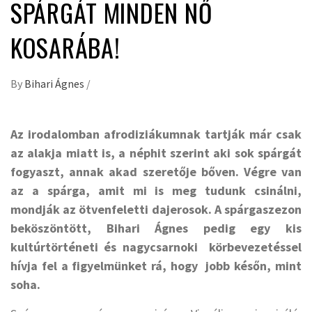
SPÁRGÁT MINDEN NŐ
KOSARÁBA!
By
Bihari Ágnes
/
Az irodalomban afrodiziákumnak tartják már csak
az alakja miatt is, a néphit szerint aki sok spárgát
fogyaszt, annak akad szeretője bőven. Végre van
az a spárga, amit mi is meg tudunk csinálni,
mondják az ötvenfeletti dajerosok. A spárgaszezon
beköszöntött, Bihari Ágnes pedig egy kis
kultúrtörténeti és nagycsarnoki körbevezetéssel
hívja fel a figyelmünket rá, hogy jobb későn, mint
soha.