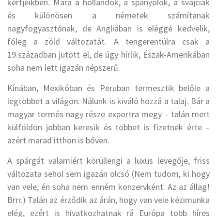
kertjeikben. Mára a hollandok, a spanyolok, a svájciak
és különösen a németek számítanak
nagyfogyasztónak, de Angliában is eléggé kedvelik,
főleg a zöld változatát. A tengerentúlra csak a
19.században jutott el, de úgy hírlik, Észak-Amerikában
soha nem lett igazán népszerű.
Kínában, Mexikóban és Peruban termesztik belőle a
legtöbbet a világon. Nálunk is kiváló hozzá a talaj. Bár a
magyar termés nagy része exportra megy – talán mert
külföldön jobban keresik és többet is fizetnek érte –
azért marad itthon is bőven.
A spárgát valamiért körüllengi a luxus levegője, friss
változata sehol sem igazán olcsó (Nem tudom, ki hogy
van vele, én soha nem enném konzervként. Az az állag!
Brrr.) Talán az érződik az árán, hogy van vele kézimunka
elég, ezért is hivatkozhatnak rá Európa több híres