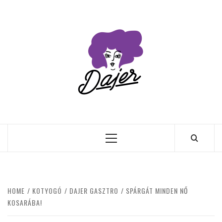
Skip
to
content
Primary
Menu
HOME
KOTYOGÓ
DAJER GASZTRO
SPÁRGÁT MINDEN NŐ
KOSARÁBA!