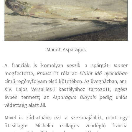
Manet: Asparagus
A franciák is komolyan veszik a spárgát:
Manet
megfestette,
Proust
írt róla az
Eltűnt idő nyomában
című regényfolyam első kötetében. Az üvegházban, ami
XIV. Lajos Versailles-i kastélyához tartozott, egész
évben termett; az
Asparagus Blayais
pedig uniós
védettség alatt áll.
Mivel is zárhatnánk ezt a szezonajánlót, mint egy
ötcsillagos Michelin csillagos vendéglő francia