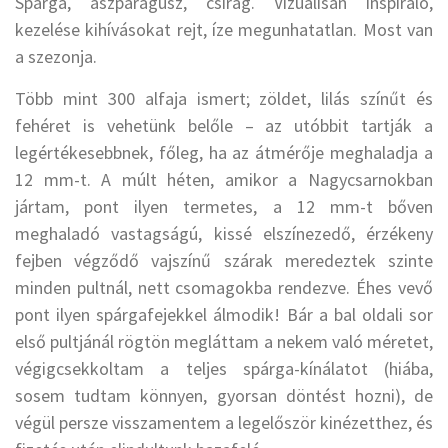
Spárga, aszparágusz, csirág. Vizuálisan inspiráló,
kezelése kihívásokat rejt, íze megunhatatlan. Most van
a szezonja.
Több mint 300 alfaja ismert; zöldet, lilás színűt és
fehéret is vehetünk belőle – az utóbbit tartják a
legértékesebbnek, főleg, ha az átmérője meghaladja a
12 mm-t. A múlt héten, amikor a Nagycsarnokban
jártam, pont ilyen termetes, a 12 mm-t bőven
meghaladó vastagságú, kissé elszínezedő, érzékeny
fejben végződő vajszínű szárak meredeztek szinte
minden pultnál, nett csomagokba rendezve. Éhes vevő
pont ilyen spárgafejekkel álmodik! Bár a bal oldali sor
első pultjánál rögtön megláttam a nekem való méretet,
végigcsekkoltam a teljes spárga-kínálatot (hiába,
sosem tudtam könnyen, gyorsan döntést hozni), de
végül persze visszamentem a legelőször kinézetthez, és