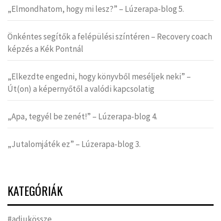
„Elmondhatom, hogy mi lesz?” – Lúzerapa-blog 5.
Önkéntes segítők a felépülési színtéren – Recovery coach
képzés a Kék Pontnál
„Elkezdte engedni, hogy könyvből meséljek neki” –
Út(on) a képernyőtől a valódi kapcsolatig
„Apa, tegyél be zenét!” – Lúzerapa-blog 4.
„Jutalomjáték ez” – Lúzerapa-blog 3.
KATEGÓRIÁK
#adjukössze