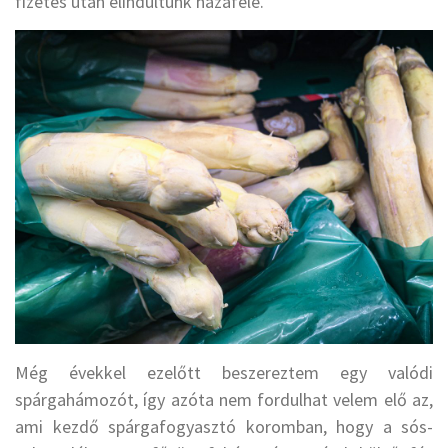
fizetés után elindultunk hazafelé.
Még évekkel ezelőtt beszereztem egy valódi
spárgahámozót, így azóta nem fordulhat velem elő az,
ami kezdő spárgafogyasztó koromban, hogy a sós-