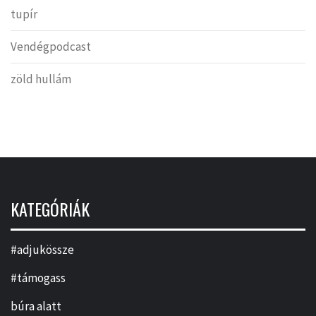
tupír
Vendégpodcast
zöld hullám
KATEGÓRIÁK
#adjukössze
#támogass
búra alatt