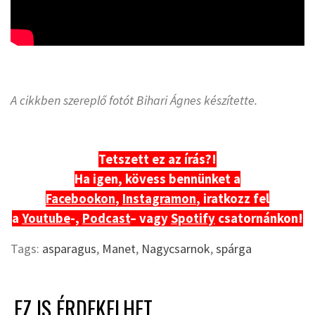
A cikkben szereplő fotót Bihari Ágnes készítette.
Tetszett ez az írás?!
Ha igen, kövess bennünket a
Facebookon
,
Instagramon
, iratkozz fel
a
Youtube
-,
Podcast
– vagy
Spotify
csatornánkon!
Tags:
asparagus
,
Manet
,
Nagycsarnok
,
spárga
EZ IS ÉRDEKELHET