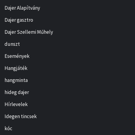
Dajer Alapítvány
Dajer gasztro
Dajer Szellemi Műhely
dunszt
Események
Hangjáték
hangminta
hideg dajer
Hírlevelek
Idegen tincsek
kóc