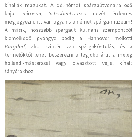
kínálják magukat. A dél-német spárgaútvonalra eső
bajor városka,
Schrobenhausen
nevét érdemes
megjegyezni, itt van ugyanis a német spárga-múzeum!
A másik, hosszabb spárgaút kulináris szempontból
kiemelkedő gyöngye pedig a Hannover melletti
Burgdorf
, ahol szintén van spárgakóstolás, és a
termelőktől lehet beszerezni a legjobb árut a meleg
hollandi-mástárssal vagy olvasztott vajjal kínált
tányérokhoz.