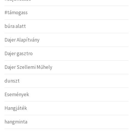
#támogass
búra alatt
Dajer Alapítvány
Dajer gasztro
Dajer Szellemi Műhely
dunszt
Események
Hangjáték
hangminta