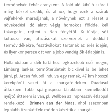
termőhelyén fehér aranyként. A föld alól kibújó szárait
máig kézzel szedik, és ahhoz, hogy ezek a szárak
vajfehérek maradjanak, a növénynek ezt a részét a
növekedési idő alatt végig homokos földdel kell
takargatni, rejteni a Nap fényétől. Kultúrája, sőt
kultusza van, utazásokat szerveznek a dedikált
termővidékekre, fesztiválokat tartanak az érés idején,
és ilyenkor persze ott van a jobb vendéglők étlapján is.
Hollandiában a déli határhoz legközelebb eső megye,
Limburg lankás termőterületeit biciklivel is be lehet
járni, pl. Arcen faluból indulva egy remek, 47 km hosszú
kerékpárút vezet át a spárgaföldeken. Ráadásul
útközben több spárgaspecialitásokban kiemelkedőt
nyújtó étterem is van, pl. Wellben az impresszív étlappal
rendelkező
Brienen aan der Maas
, ahol szezonban
legalább tizenkétféle módon készítik a spárgát.