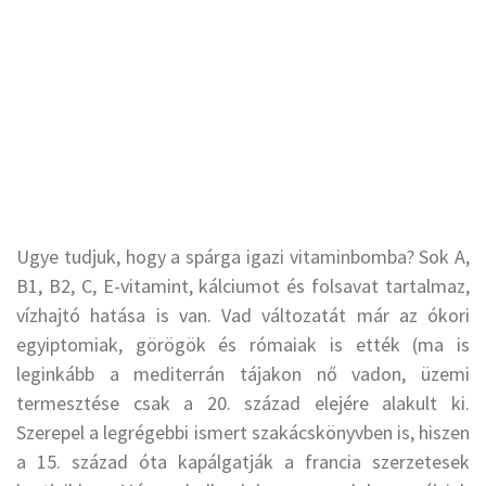
Ugye tudjuk, hogy a spárga igazi vitaminbomba? Sok A,
B1, B2, C, E-vitamint, kálciumot és folsavat tartalmaz,
vízhajtó hatása is van. Vad változatát már az ókori
egyiptomiak, görögök és rómaiak is ették (ma is
leginkább a mediterrán tájakon nő vadon, üzemi
termesztése csak a 20. század elejére alakult ki.
Szerepel a legrégebbi ismert szakácskönyvben is, hiszen
a 15. század óta kapálgatják a francia szerzetesek