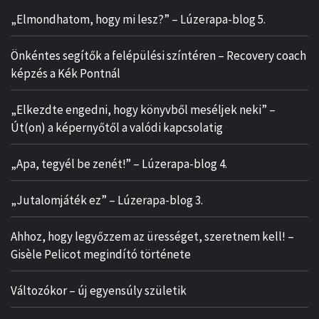
„Elmondhatom, hogy mi lesz?” – Lúzerapa-blog 5.
Önkéntes segítők a felépülési színtéren – Recovery coach
képzés a Kék Pontnál
„Elkezdte engedni, hogy könyvből meséljek neki” –
Út(on) a képernyőtől a valódi kapcsolatig
„Apa, tegyél be zenét!” – Lúzerapa-blog 4.
„Jutalomjáték ez” – Lúzerapa-blog 3.
Ahhoz, hogy legyőzzem az ürességet, szeretnem kell! –
Gisèle Pelicot megindító története
Változókor – új egyensúly születik