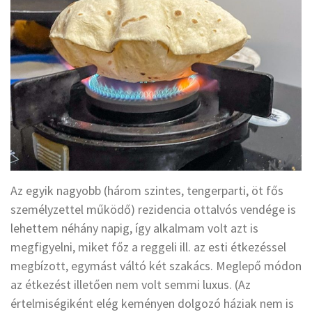
Az egyik nagyobb (három szintes, tengerparti, öt fős
személyzettel működő) rezidencia ottalvós vendége is
lehettem néhány napig, így alkalmam volt azt is
megfigyelni, miket főz a reggeli ill. az esti étkezéssel
megbízott, egymást váltó két szakács. Meglepő módon
az étkezést illetően nem volt semmi luxus. (Az
értelmiségiként elég keményen dolgozó háziak nem is