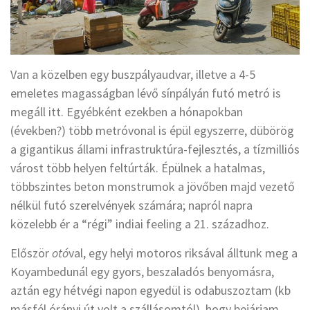
Van a közelben egy buszpályaudvar, illetve a 4-5
emeletes magasságban lévő sínpályán futó metró is
megáll itt. Egyébként ezekben a hónapokban
(években?) több metróvonal is épül egyszerre, dübörög
a gigantikus állami infrastruktúra-fejlesztés, a tízmilliós
várost több helyen feltúrták. Épülnek a hatalmas,
többszintes beton monstrumok a jövőben majd vezető
nélkül futó szerelvények számára; napról napra
közelebb ér a “régi” indiai feeling a 21. századhoz.
Először
otó
val, egy helyi motoros riksával álltunk meg a
Koyambedunál egy gyors, beszaladós benyomásra,
aztán egy hétvégi napon egyedül is odabuszoztam (kb
másfél órányi út volt a szállásomtól), hogy bejárjam.