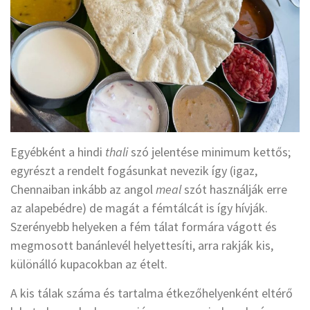
Egyébként a hindi
thali
szó jelentése minimum kettős;
egyrészt a rendelt fogásunkat nevezik így (igaz,
Chennaiban inkább az angol
meal
szót használják erre
az alapebédre) de magát a fémtálcát is így hívják.
Szerényebb helyeken a fém tálat formára vágott és
megmosott banánlevél helyettesíti, arra rakják kis,
különálló kupacokban az ételt.
A kis tálak száma és tartalma étkezőhelyenként eltérő