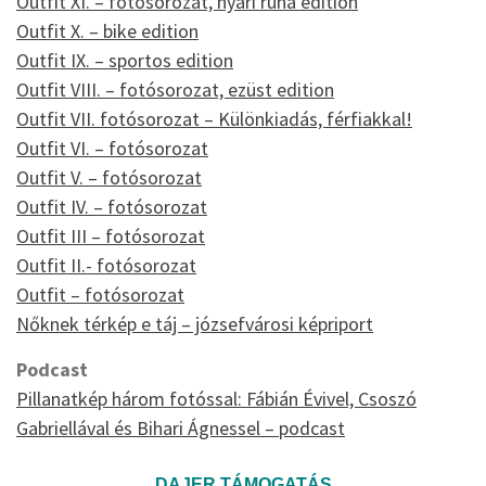
Outfit XI. – fotósorozat, nyári ruha edition
Outfit X. – bike edition
Outfit IX. – sportos edition
Outfit VIII. – fotósorozat, ezüst edition
Outfit VII. fotósorozat – Különkiadás, férfiakkal!
Outfit VI. – fotósorozat
Outfit V. – fotósorozat
Outfit IV. – fotósorozat
Outfit III – fotósorozat
Outfit II.- fotósorozat
Outfit – fotósorozat
Nőknek térkép e táj – józsefvárosi képriport
Podcast
Pillanatkép három fotóssal: Fábián Évivel, Csoszó
Gabriellával és Bihari Ágnessel – podcast
DAJER TÁMOGATÁS