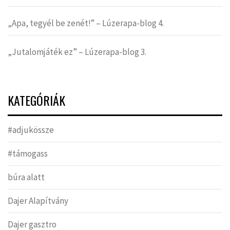
„Apa, tegyél be zenét!” – Lúzerapa-blog 4.
„Jutalomjáték ez” – Lúzerapa-blog 3.
KATEGÓRIÁK
#adjukössze
#támogass
búra alatt
Dajer Alapítvány
Dajer gasztro