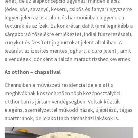
lehet, de az alapkoncepció ugyanaz: minden alapíz
(édes, sós, savanyú, keserű, csípős és fanyar) egyszerre
legyen jelen az asztalon, és harmóniában legyenek a
textúrák és az ízek. Ez konkrétan dahlt (ami leginkább a
sárgaborsó főzelékre emlékeztet, indiai fűszerezéssel),
curryket és ízesített joghurtokat jelent általában. A
lezárást az ízesítés mentes joghurt, a
curd
jelenti
,
amit
a vendégek időnként a tálcán maradt rizshez kevernek.
Az otthon – chapatival
Chennaiban a művészeti rezidencia ideje alatt a
meghívóknak köszönhetően több középosztálybeli
otthonban is jártam vendégségben. Voltak köztük
elegáns, személyzettel működő házak, újépítésű, tágas
apartmanok, de lelakottabb társasházi lakások is.