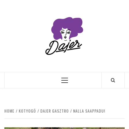
Skip
to
content
Primary
Menu
HOME
KOTYOGÓ
DAJER GASZTRO
NALLA SAAPPADU!