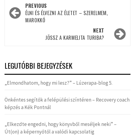
Post
PREVIOUS
navigation
ÉLNI ÉS ÉLVEZNI AZ ÉLETET – SZERELMEM,
MAROKKÓ
NEXT
JÖSSZ A KARMELITA TURIBA?
LEGUTÓBBI BEJEGYZÉSEK
„Elmondhatom, hogy mi lesz?” – Lúzerapa-blog 5.
Önkéntes segítők a felépülési színtéren – Recovery coach
képzés a Kék Pontnál
„Elkezdte engedni, hogy könyvből meséljek neki” –
Út(on) a képernyőtől a valódi kapcsolatig