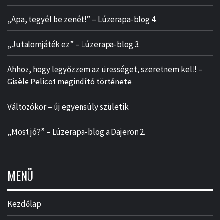
„Apa, tegyél be zenét!” – Lúzerapa-blog 4.
„Jutalomjáték ez” – Lúzerapa-blog 3.
Ahhoz, hogy legyőzzem az ürességet, szeretnem kell! –
Gisèle Pelicot megindító története
Változókor – új egyensúly születik
„Most jó?” – Lúzerapa-blog a Dajeron 2.
MENÜ
Kezdőlap