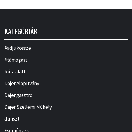
KATEGÓRIÁK
#adjukössze
#támogass
búra alatt
Dajer Alapítvány
Dajer gasztro
Dajer Szellemi Műhely
dunszt
Események