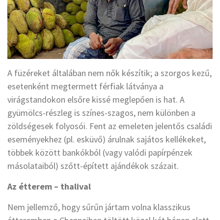
A füzéreket általában nem nők készítik; a szorgos kezű,
esetenként megtermett férfiak látványa a
virágstandokon elsőre kissé meglepően is hat. A
gyümölcs-részleg is színes-szagos, nem különben a
zöldségesek folyosói. Fent az emeleten jelentős családi
eseményekhez (pl. esküvő) árulnak sajátos kellékeket,
többek között bankókból (vagy valódi papírpénzek
másolataiból) szőtt-épített ajándékok százait.
Az étterem – thalival
Nem jellemző, hogy sűrűn jártam volna klasszikus