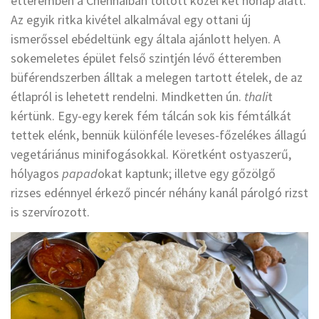
étteremben a Chennaiban töltött közel két hónap alatt.
Az egyik ritka kivétel alkalmával egy ottani új
ismerőssel ebédeltünk egy általa ajánlott helyen. A
sokemeletes épület felső szintjén lévő étteremben
büférendszerben álltak a melegen tartott ételek, de az
étlapról is lehetett rendelni. Mindketten ún.
thali
t
kértünk. Egy-egy kerek fém tálcán sok kis fémtálkát
tettek elénk, bennük különféle leveses-főzelékes állagú
vegetáriánus minifogásokkal. Köretként ostyaszerű,
hólyagos
papad
okat kaptunk; illetve egy gőzölgő
rizses edénnyel érkező pincér néhány kanál párolgó rizst
is szervírozott.