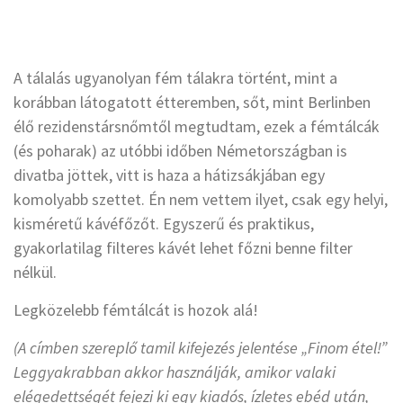
A tálalás ugyanolyan fém tálakra történt, mint a
korábban látogatott étteremben, sőt, mint Berlinben
élő rezidenstársnőmtől megtudtam, ezek a fémtálcák
(és poharak) az utóbbi időben Németországban is
divatba jöttek, vitt is haza a hátizsákjában egy
komolyabb szettet. Én nem vettem ilyet, csak egy helyi,
kisméretű kávéfőzőt. Egyszerű és praktikus,
gyakorlatilag filteres kávét lehet főzni benne filter
nélkül.
Legközelebb fémtálcát is hozok alá!
(A címben szereplő tamil kifejezés jelentése „Finom étel!”
Leggyakrabban akkor használják, amikor valaki
elégedettségét fejezi ki egy kiadós, ízletes ebéd után,