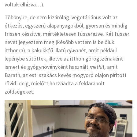
voltak elhízva…).
Többnyire, de nem kizárólag, vegetáriánus volt az
étkezés, egyszerű alapanyagokból, gyorsan és mindig
frissen készítve, mértékletesen fűszerezve. Két fűszer
nevét jegyeztem meg (később vettem is belőlük
itthonra), a kakukkfű illatú
ajwan
ét
,
amit például
lepénybe sütöttek, illetve az itthon görögszénaként
ismert és gyógynövényként használt
methi
t
,
amit
Barath, az esti szakács kevés mogyoró olajon pirított
rövid ideig, mielőtt hozzáadta a feldarabolt
zöldségeket.