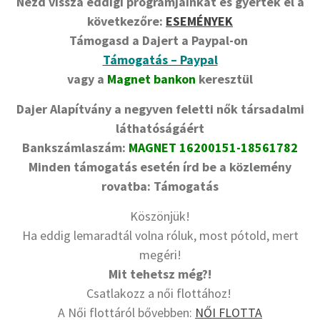
Nézd vissza eddigi programjainkat és gyertek el a
következőre:
ESEMÉNYEK
Támogasd a Dajert a Paypal-on
Támogatás – Paypal
vagy a
Magnet bankon
keresztül
Dajer Alapítvány a negyven feletti nők társadalmi
láthatóságáért
Bankszámlaszám:
MAGNET 16200151-18561782
Minden támogatás esetén írd be a közlemény
rovatba: Támogatás
Köszönjük!
Ha eddig lemaradtál volna róluk, most pótold, mert
megéri!
Mit tehetsz még?!
Csatlakozz a női flottához!
A Női flottáról bővebben:
NŐI FLOTTA