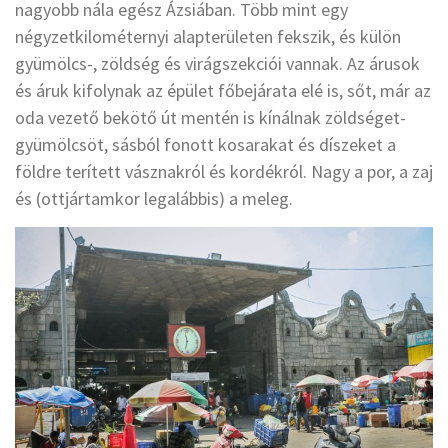
nagyobb nála egész Ázsiában. Több mint egy
négyzetkilométernyi alapterületen fekszik, és külön
gyümölcs-, zöldség és virágszekciói vannak. Az árusok
és áruk kifolynak az épület főbejárata elé is, sőt, már az
oda vezető bekötő út mentén is kínálnak zöldséget-
gyümölcsöt, sásból fonott kosarakat és díszeket a
földre terített vásznakról és kordékról. Nagy a por, a zaj
és (ottjártamkor legalábbis) a meleg.